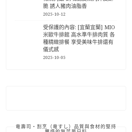
脆 誘人豬肉油脂香
2025-10-12
受保護的內容: [宜蘭宜蘭] MIO
米歐牛排館 高水準牛排肉質 各
種精緻排餐 享受美味牛排還有
儀式感
2025-10-05
竜壽司‧割烹（竜すし）品質與食材的堅持
豐盛的無菜單日料