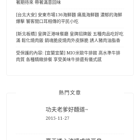
著期待來 帶著滿意回味
[台北大安] 安東市場136海鮮麵 痛風海鮮麵 濃郁的海鮮
爆擊 饕客間口耳相傳的平民小吃
[新北板橋] 皇牌正港味餐廳 皇牌招牌飯 五種肉品吃好吃
滿 鬆化燒肉飯 銷魂脆皮燒肉外皮酥脆 誘人豬肉油脂香
受保護的內容: [宜蘭宜蘭] MIO米歐牛排館 高水準牛排
肉質 各種精緻排餐 享受美味牛排還有儀式感
熱門文章
功夫老爹好麵道~
2015-11-27