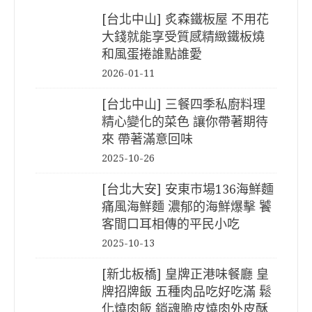
[台北中山] 炙森鐵板屋 不用花
大錢就能享受質感精緻鐵板燒
和風蛋捲誰點誰愛
2026-01-11
[台北中山] 三餐四季私廚料理
精心變化的菜色 讓你帶著期待
來 帶著滿意回味
2025-10-26
[台北大安] 安東市場136海鮮麵
痛風海鮮麵 濃郁的海鮮爆擊 饕
客間口耳相傳的平民小吃
2025-10-13
[新北板橋] 皇牌正港味餐廳 皇
牌招牌飯 五種肉品吃好吃滿 鬆
化燒肉飯 銷魂脆皮燒肉外皮酥