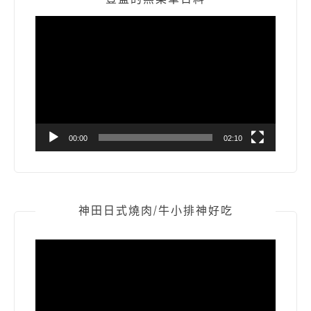
視
訊
播
放
器
00:00
02:10
神田日式燒肉/牛小排神好吃
視
訊
播
放
器