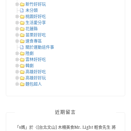
新竹好好玩
未分類
桃園好好吃
生活愛分享
花蓮縣
苗栗好好吃
速食專區
關於運動這件事
陸劇
雲林好好吃
韓劇
高雄好好吃
高雄好好玩
麵包超人
近期留言
「
s媽
」於〈
[台北文山] 木柵美食Mr. Light 輕食先生 將