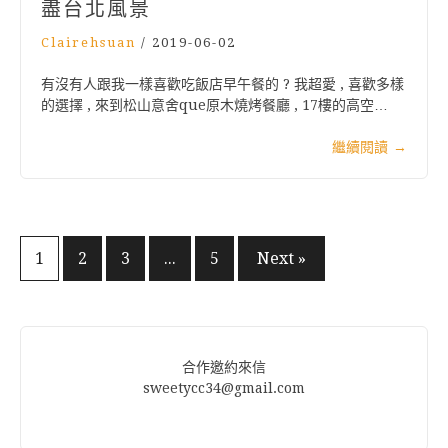
盡台北風景
Clairehsuan
/
2019-06-02
有沒有人跟我一樣喜歡吃飯店早午餐的 ? 我超愛 , 喜歡多樣
的選擇 , 來到松山意舍que原木燒烤餐廳 , 17樓的高空…
繼續閱讀
→
文
1
2
3
...
5
Next »
章
分
頁
合作邀約來信
sweetycc34@gmail.com