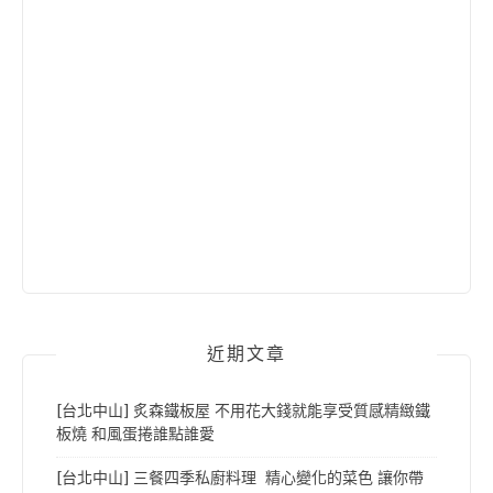
近期文章
[台北中山] 炙森鐵板屋 不用花大錢就能享受質感精緻鐵
板燒 和風蛋捲誰點誰愛
[台北中山] 三餐四季私廚料理 精心變化的菜色 讓你帶