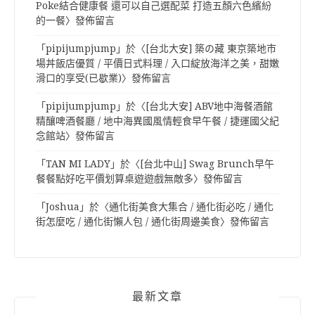
Poke結合健康餐 還可以自己選配菜 打造五顏六色繽紛
的一餐
〉發佈留言
「
pipijumpjump
」於〈
[台北大安] 築の藏 東京築地市
場丼飯店優質 / 平價日式料理 / 入口綻放海洋之美，甜嫩
滑口的享受(已歇業)
〉發佈留言
「
pipijumpjump
」於〈
[台北大安] ABV地中海餐酒館
精釀啤酒餐廳 / 地中海異國風情輕食早午餐 / 捷運國父紀
念館站
〉發佈留言
「
TAN MI LADY
」於〈
[台北中山] Swag Brunch早午
餐餐點好吃平價划算桌遊遊戲無敵多
〉發佈留言
「
Joshua
」於〈
通化街美食大集合 / 通化街必吃 / 通化
街怎麼吃 / 通化街懶人包 / 通化街周邊美食
〉發佈留言
最新文章