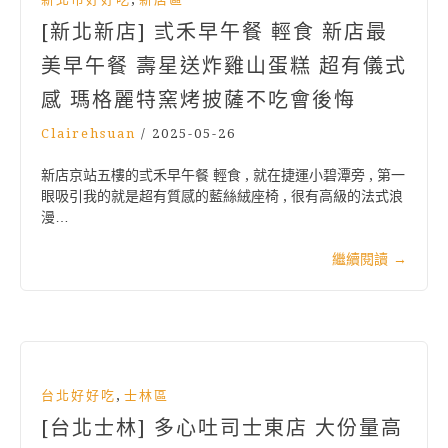
[新北新店] 弎禾早午餐 輕食 新店最
美早午餐 壽星送炸雞山蛋糕 超有儀式
感 瑪格麗特窯烤披薩不吃會後悔
Clairehsuan
/
2025-05-26
新店京站五樓的弎禾早午餐 輕食 , 就在捷運小碧潭旁 , 第一
眼吸引我的就是超有質感的藍絲絨座椅 , 很有高級的法式浪
漫…
繼續閱讀
→
,
台北好好吃
士林區
[台北士林] 多心吐司士東店 大份量高