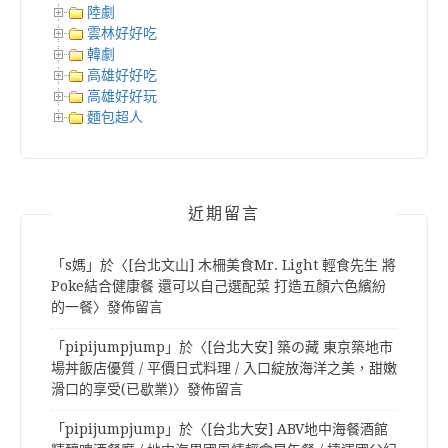
陸劇
雲林好好吃
韓劇
高雄好好吃
高雄好好玩
麵包超人
近期留言
「
s媽
」於〈
[台北文山] 木柵美食Mr. Light 輕食先生 將
Poke結合健康餐 還可以自己選配菜 打造五顏六色繽紛
的一餐
〉發佈留言
「
pipijumpjump
」於〈
[台北大安] 築の藏 東京築地市
場丼飯店優質 / 平價日式料理 / 入口綻放海洋之美，甜嫩
滑口的享受(已歇業)
〉發佈留言
「
pipijumpjump
」於〈
[台北大安] ABV地中海餐酒館