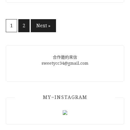
文
1
2
Next »
章
分
頁
合作邀約來信
sweetycc34@gmail.com
MY~INSTAGRAM