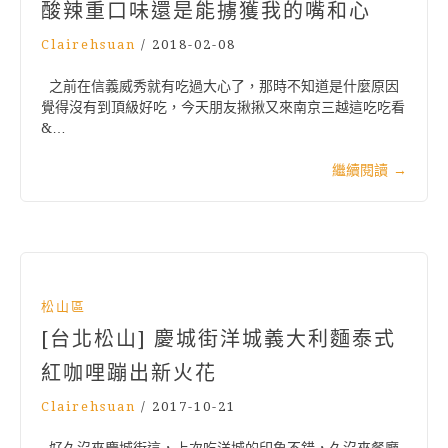
酸辣重口味還是能擄獲我的嘴和心
Clairehsuan
/
2018-02-08
之前在信義威秀就有吃過大心了，那時不知道是什麼原因
覺得沒有到頂級好吃，今天朋友揪揪又來南京三越這吃吃看
&…
繼續閱讀
→
松山區
[台北松山] 慶城街洋城義大利麵泰式
紅咖哩蹦出新火花
Clairehsuan
/
2017-10-21