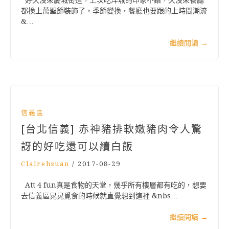
好久沒來慶城街這，上次吃洋城的印象不錯，久沒來餐廳
都換上萬聖節裝飾了，季節變換，餐廳也要跟的上時間潮流
&…
繼續閱讀
→
信義區
[台北信義] 赤神豬排軟嫩豬肉令人驚
訝的好吃還可以續白飯
Clairehsuan
/
2017-08-29
Att 4 fun真是食物的天堂，幾乎所有樓層都有吃的，想要
去信義區晃晃覓食的時候就直覺想到這裡 &nbs…
繼續閱讀
→