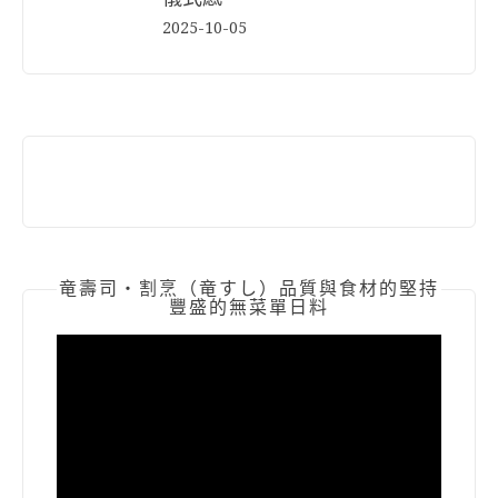
2025-10-05
竜壽司‧割烹（竜すし）品質與食材的堅持
豐盛的無菜單日料
視
訊
播
放
器