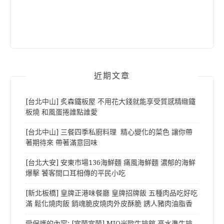
近期文章
[台北中山] 炙森鐵板屋 不用花大錢就能享受質感精緻鐵
板燒 和風蛋捲誰點誰愛
[台北中山] 三餐四季私廚料理 精心變化的菜色 讓你帶
著期待來 帶著滿意回味
[台北大安] 安東市場136海鮮麵 痛風海鮮麵 濃郁的海鮮
爆擊 饕客間口耳相傳的平民小吃
[新北板橋] 皇牌正港味餐廳 皇牌招牌飯 五種肉品吃好吃
滿 鬆化燒肉飯 銷魂脆皮燒肉外皮酥脆 誘人豬肉油脂香
受保護的內容: [宜蘭宜蘭] MIO米歐牛排館 高水準牛排