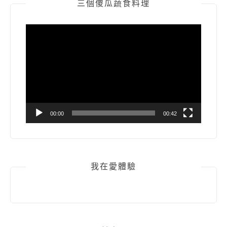
三個傻瓜蔬食料理
視
訊
播
放
器
00:00
00:42
我在愛體驗