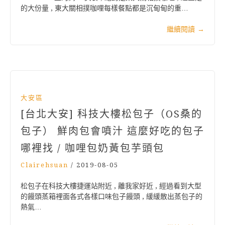
的大份量 , 東大關相撲咖哩每樣餐點都是沉甸甸的重…
繼續閱讀
→
大安區
[台北大安] 科技大樓松包子（OS桑的
包子） 鮮肉包會噴汁 這麼好吃的包子
哪裡找 / 咖哩包奶黃包芋頭包
Clairehsuan
/
2019-08-05
松包子在科技大樓捷運站附近 , 離我家好近 , 經過看到大型
的饅頭蒸箱裡面各式各樣口味包子饅頭 , 緩緩散出蒸包子的
熱氣…