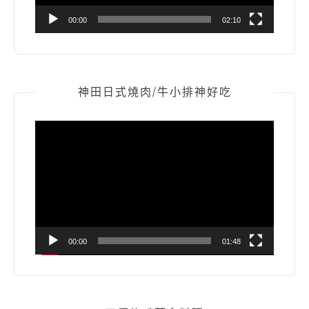
00:00
02:10
神田日式燒肉/牛小排神好吃
視
訊
播
放
器
00:00
01:48