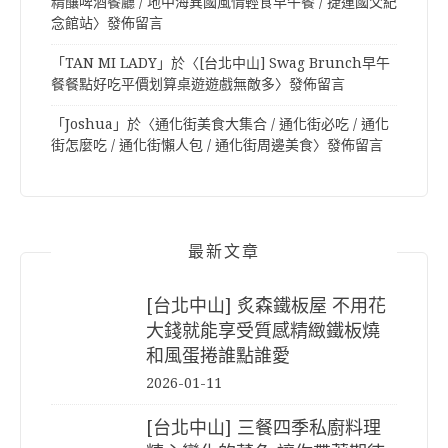
精釀啤酒餐廳 / 地中海異國風情輕食早午餐 / 捷運國父紀
念館站
〉發佈留言
「
TAN MI LADY
」於〈
[台北中山] Swag Brunch早午
餐餐點好吃平價划算桌遊遊戲無敵多
〉發佈留言
「
Joshua
」於〈
通化街美食大集合 / 通化街必吃 / 通化
街怎麼吃 / 通化街懶人包 / 通化街周邊美食
〉發佈留言
最新文章
[台北中山] 炙森鐵板屋 不用花
大錢就能享受質感精緻鐵板燒
和風蛋捲誰點誰愛
2026-01-11
[台北中山] 三餐四季私廚料理