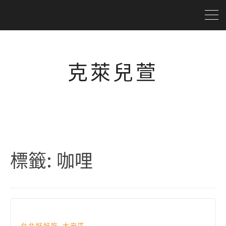
克萊兒萱
標籤:
咖哩
,
台北好好吃
大安區