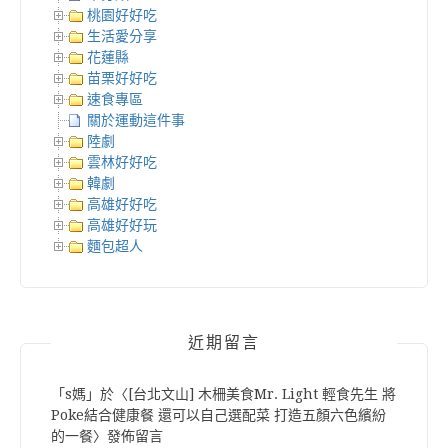
桃園好好吃
生活愛分享
花蓮縣
苗栗好好吃
速食專區
關於運動這件事
陸劇
雲林好好吃
韓劇
高雄好好吃
高雄好好玩
麵包超人
近期留言
「
s媽
」於〈
[台北文山] 木柵美食Mr. Light 輕食先生 將
Poke結合健康餐 還可以自己選配菜 打造五顏六色繽紛
的一餐
〉發佈留言