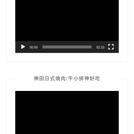
訊
播
放
器
00:00
02:10
神田日式燒肉/牛小排神好吃
視
訊
播
放
器