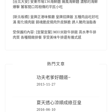
[台北大安] 安東市場136海鮮麵 痛風海鮮麵 濃郁的海鮮
爆擊 饕客間口耳相傳的平民小吃
[新北板橋] 皇牌正港味餐廳 皇牌招牌飯 五種肉品吃好吃
滿 鬆化燒肉飯 銷魂脆皮燒肉外皮酥脆 誘人豬肉油脂香
受保護的內容: [宜蘭宜蘭] MIO米歐牛排館 高水準牛排
肉質 各種精緻排餐 享受美味牛排還有儀式感
熱門文章
功夫老爹好麵道~
2015-11-27
夏天透心涼順成綠豆皇
2016-06-10