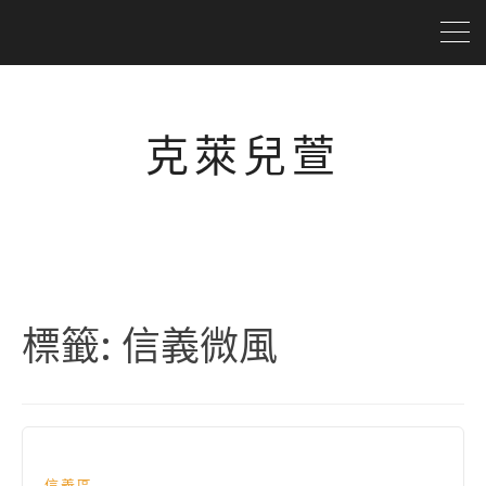
克萊兒萱
標籤:
信義微風
信義區