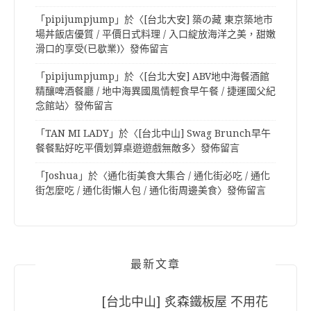
「
pipijumpjump
」於〈
[台北大安] 築の藏 東京築地市
場丼飯店優質 / 平價日式料理 / 入口綻放海洋之美，甜嫩
滑口的享受(已歇業)
〉發佈留言
「
pipijumpjump
」於〈
[台北大安] ABV地中海餐酒館
精釀啤酒餐廳 / 地中海異國風情輕食早午餐 / 捷運國父紀
念館站
〉發佈留言
「
TAN MI LADY
」於〈
[台北中山] Swag Brunch早午
餐餐點好吃平價划算桌遊遊戲無敵多
〉發佈留言
「
Joshua
」於〈
通化街美食大集合 / 通化街必吃 / 通化
街怎麼吃 / 通化街懶人包 / 通化街周邊美食
〉發佈留言
最新文章
[台北中山] 炙森鐵板屋 不用花