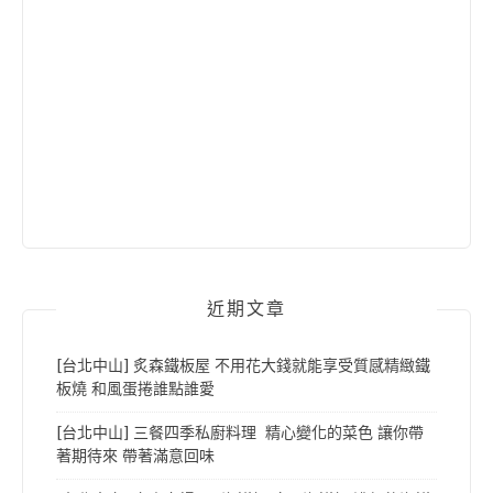
近期文章
[台北中山] 炙森鐵板屋 不用花大錢就能享受質感精緻鐵
板燒 和風蛋捲誰點誰愛
[台北中山] 三餐四季私廚料理 精心變化的菜色 讓你帶
著期待來 帶著滿意回味