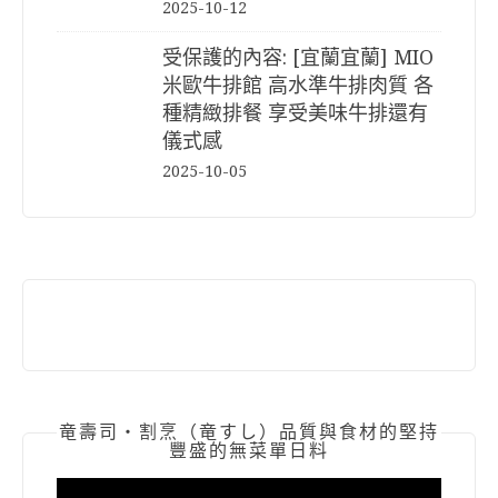
2025-10-12
受保護的內容: [宜蘭宜蘭] MIO
米歐牛排館 高水準牛排肉質 各
種精緻排餐 享受美味牛排還有
儀式感
2025-10-05
竜壽司‧割烹（竜すし）品質與食材的堅持
豐盛的無菜單日料
視