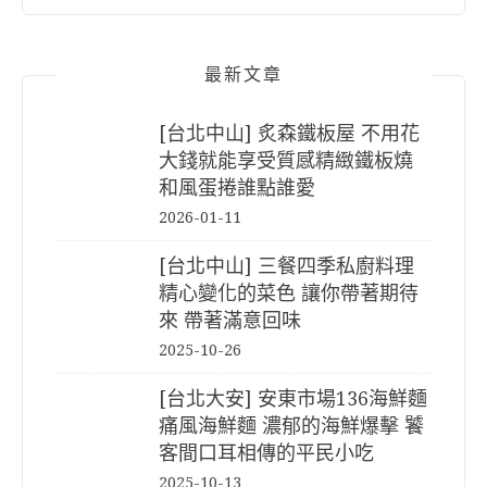
最新文章
[台北中山] 炙森鐵板屋 不用花
大錢就能享受質感精緻鐵板燒
和風蛋捲誰點誰愛
2026-01-11
[台北中山] 三餐四季私廚料理
精心變化的菜色 讓你帶著期待
來 帶著滿意回味
2025-10-26
[台北大安] 安東市場136海鮮麵
痛風海鮮麵 濃郁的海鮮爆擊 饕
客間口耳相傳的平民小吃
2025-10-13