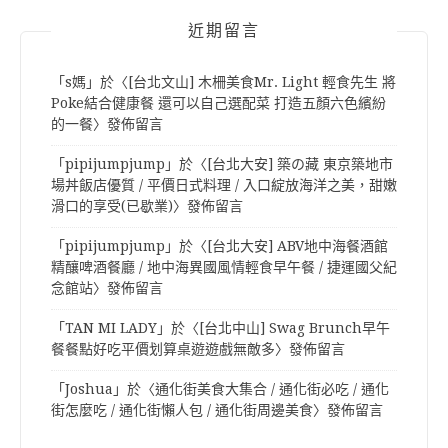
近期留言
「
s媽
」於〈
[台北文山] 木柵美食Mr. Light 輕食先生 將
Poke結合健康餐 還可以自己選配菜 打造五顏六色繽紛
的一餐
〉發佈留言
「
pipijumpjump
」於〈
[台北大安] 築の藏 東京築地市
場丼飯店優質 / 平價日式料理 / 入口綻放海洋之美，甜嫩
滑口的享受(已歇業)
〉發佈留言
「
pipijumpjump
」於〈
[台北大安] ABV地中海餐酒館
精釀啤酒餐廳 / 地中海異國風情輕食早午餐 / 捷運國父紀
念館站
〉發佈留言
「
TAN MI LADY
」於〈
[台北中山] Swag Brunch早午
餐餐點好吃平價划算桌遊遊戲無敵多
〉發佈留言
「
Joshua
」於〈
通化街美食大集合 / 通化街必吃 / 通化
街怎麼吃 / 通化街懶人包 / 通化街周邊美食
〉發佈留言