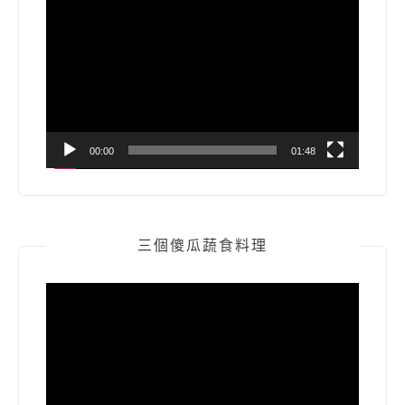
視
訊
播
放
器
00:00
01:48
三個傻瓜蔬食料理
視
訊
播
放
器