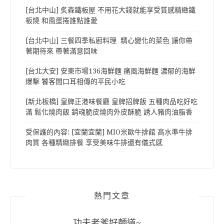
[台北中山] 炙森鐵板屋 不用花大錢就能享受質感精緻鐵
板燒 和風蛋捲誰點誰愛
[台北中山] 三餐四季私廚料理 精心變化的菜色 讓你帶
著期待來 帶著滿意回味
[台北大安] 安東市場136海鮮麵 痛風海鮮麵 濃郁的海鮮
爆擊 饕客間口耳相傳的平民小吃
[新北板橋] 皇牌正港味餐廳 皇牌招牌飯 五種肉品吃好吃
滿 鬆化燒肉飯 銷魂脆皮燒肉外皮酥脆 誘人豬肉油脂香
受保護的內容: [宜蘭宜蘭] MIO米歐牛排館 高水準牛排
肉質 各種精緻排餐 享受美味牛排還有儀式感
熱門文章
功夫老爹好麵道~