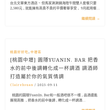
台北文華東方酒店 ~ 但馬家涮涮鍋海陸午間雙人套餐只要
2,580元 , 就能擁有高貴不貴的平價奢華享受 , 9月起用餐…
繼續閱讀
→
,
桃園好好吃
中壢區
[桃園中壢] 圓隱YUANIN. BAR 把香
水的前中後調轉化成一杯調酒 調酒師
打造屬於你的氣質情調
Clairehsuan
/
2025-09-11
桃園的圓隱YuanIn. Bar和一般酒吧很不一樣 , 品酒還能
展現高雅 , 把香水的前中後調 , 轉化成一杯調酒…