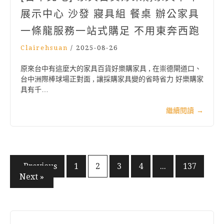
展示中心 沙發 寢具組 餐桌 辦公家具
一條龍服務一站式購足 不用東奔西跑
Clairehsuan
/
2025-08-26
原來台中有這麼大的家具百貨好樂購家具 , 在崇德閘道口、
台中洲際棒球場正對面 , 讓採購家具變的省時省力 好樂購家
具有千…
繼續閱讀
→
文
« Previous
1
2
3
4
...
137
Next »
章
分
頁