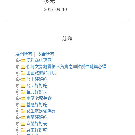
多元
2017-09-10
分類
展開所有
|
收合所有
便利商店專區
假掰文青觀賞後不負責之理性感性隨興心得
出國旅遊好好玩
台中好好吃
台北好好吃
台北好好玩
團購宅配美食
基隆好好吃
女生就是愛漂亮
宜蘭好好吃
宜蘭好好玩
屏東好好吃