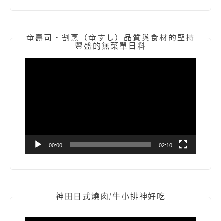
竜壽司‧割烹（竜すし）品質與食材的堅持
豐盛的無菜單日料
視
訊
播
放
器
00:00
02:10
神田日式燒肉/牛小排神好吃