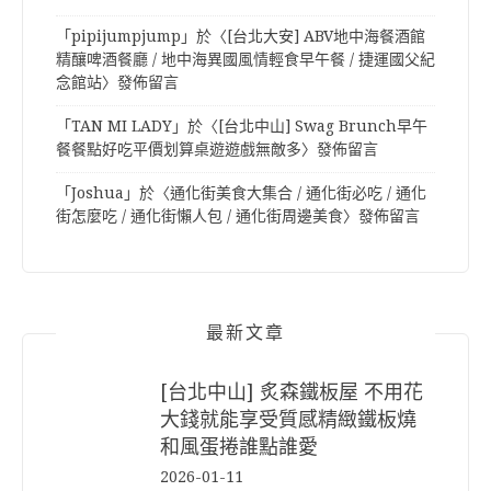
「
pipijumpjump
」於〈
[台北大安] ABV地中海餐酒館
精釀啤酒餐廳 / 地中海異國風情輕食早午餐 / 捷運國父紀
念館站
〉發佈留言
「
TAN MI LADY
」於〈
[台北中山] Swag Brunch早午
餐餐點好吃平價划算桌遊遊戲無敵多
〉發佈留言
「
Joshua
」於〈
通化街美食大集合 / 通化街必吃 / 通化
街怎麼吃 / 通化街懶人包 / 通化街周邊美食
〉發佈留言
最新文章
[台北中山] 炙森鐵板屋 不用花
大錢就能享受質感精緻鐵板燒
和風蛋捲誰點誰愛
2026-01-11