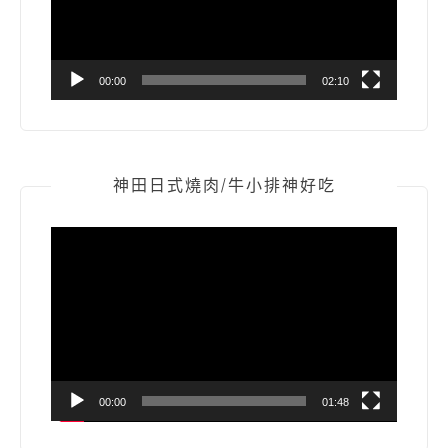
00:00
02:10
神田日式燒肉/牛小排神好吃
視
訊
播
放
器
00:00
01:48