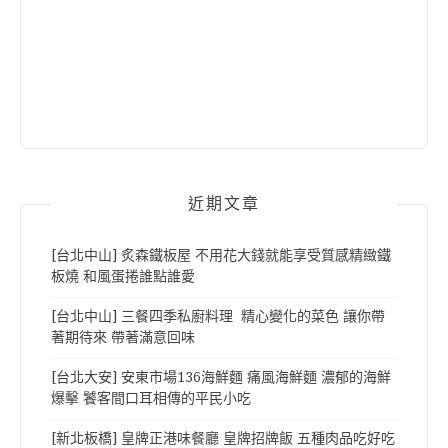
近期文章
[台北中山] 炙森鐵板屋 不用花大錢就能享受質感精緻鐵
板燒 和風蛋捲誰點誰愛
[台北中山] 三餐四季私廚料理 精心變化的菜色 讓你帶
著期待來 帶著滿意回味
[台北大安] 安東市場136海鮮麵 痛風海鮮麵 濃郁的海鮮
爆擊 饕客間口耳相傳的平民小吃
[新北板橋] 皇牌正港味餐廳 皇牌招牌飯 五種肉品吃好吃