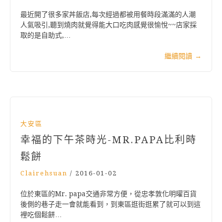
最近開了很多家丼飯店,每次經過都被用餐時段滿滿的人潮
人氣吸引,聽到燒肉就覺得能大口吃肉感覺很愉悅~~店家採
取的是自助式,…
繼續閱讀
→
大安區
幸福的下午茶時光-MR.PAPA比利時
鬆餅
Clairehsuan
/
2016-01-02
位於東區的Mr. papa交通非常方便，從忠孝敦化明曜百貨
後側的巷子走一會就能看到，到東區逛街逛累了就可以到這
裡吃個鬆餅…