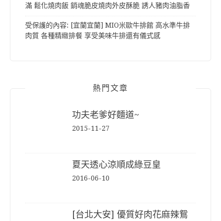
滿 鬆化燒肉飯 銷魂脆皮燒肉外皮酥脆 誘人豬肉油脂香
受保護的內容: [宜蘭宜蘭] MIO米歐牛排館 高水準牛排
肉質 各種精緻排餐 享受美味牛排還有儀式感
熱門文章
功夫老爹好麵道~
2015-11-27
夏天透心涼順成綠豆皇
2016-06-10
[台北大安] 優質好肉花麻辣鴛