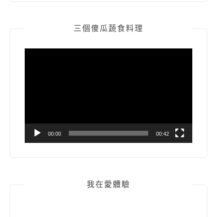
三個傻瓜蔬食料理
視
訊
播
放
器
00:00
00:42
我在愛體驗