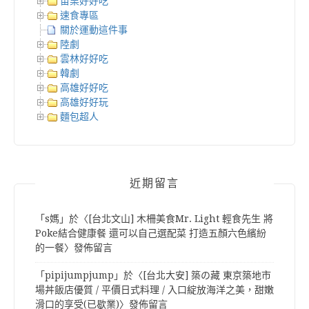
苗栗好好吃
速食專區
關於運動這件事
陸劇
雲林好好吃
韓劇
高雄好好吃
高雄好好玩
麵包超人
近期留言
「
s媽
」於〈
[台北文山] 木柵美食Mr. Light 輕食先生 將
Poke結合健康餐 還可以自己選配菜 打造五顏六色繽紛
的一餐
〉發佈留言
「
pipijumpjump
」於〈
[台北大安] 築の藏 東京築地市
場丼飯店優質 / 平價日式料理 / 入口綻放海洋之美，甜嫩
滑口的享受(已歇業)
〉發佈留言