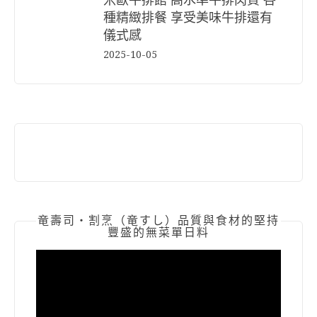
種精緻排餐 享受美味牛排還有
儀式感
2025-10-05
竜壽司‧割烹（竜すし）品質與食材的堅持
豐盛的無菜單日料
視
訊
播
放
器