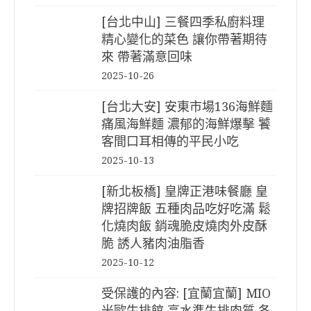
[台北中山] 三餐四季私廚料理
精心變化的菜色 讓你帶著期待
來 帶著滿意回味
2025-10-26
[台北大安] 安東市場136海鮮麵
痛風海鮮麵 濃郁的海鮮爆擊 饕
客間口耳相傳的平民小吃
2025-10-13
[新北板橋] 皇牌正港味餐廳 皇
牌招牌飯 五種肉品吃好吃滿 鬆
化燒肉飯 銷魂脆皮燒肉外皮酥
脆 誘人豬肉油脂香
2025-10-12
受保護的內容: [宜蘭宜蘭] MIO
米歐牛排館 高水準牛排肉質 各