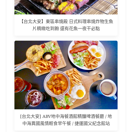
【台北大安】東區串燒殿 日式料理串燒炸物生魚
片精緻吃到飽 還有花魚一夜干必點
[台北大安] ABV地中海餐酒館精釀啤酒餐廳 / 地
中海異國風情輕食早午餐 / 捷運國父紀念館站