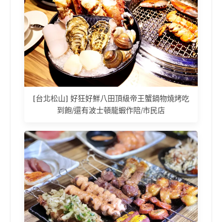
[台北松山] 好狂好鮮八田頂級帝王蟹鍋物燒烤吃
到飽/還有波士頓龍蝦作陪/市民店