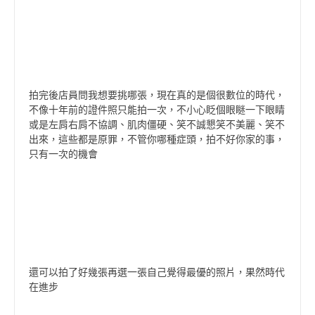
拍完後店員問我想要挑哪張，現在真的是個很數位的時代，
不像十年前的證件照只能拍一次，不小心眨個眼瞇一下眼睛
或是左肩右肩不協調、肌肉僵硬、笑不誠懇笑不美麗、笑不
出來，這些都是原罪，不管你哪種症頭，拍不好你家的事，
只有一次的機會
還可以拍了好幾張再選一張自己覺得最優的照片，果然時代
在進步