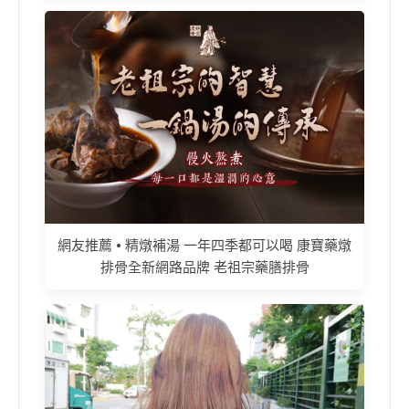
網友推薦 • 精燉補湯 一年四季都可以喝 康寶藥燉
排骨全新網路品牌 老祖宗藥膳排骨