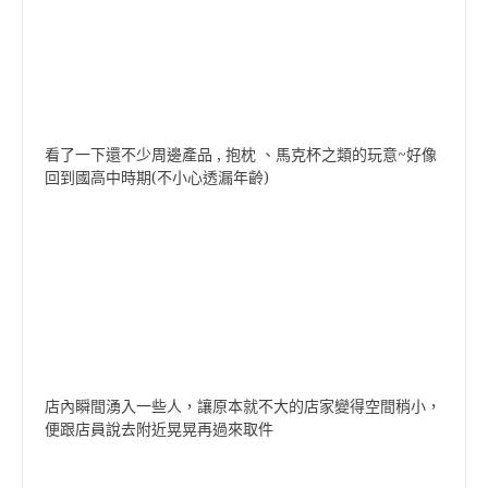
看了一下還不少周邊產品 , 抱枕 、馬克杯之類的玩意~好像
回到國高中時期(不小心透漏年齡)
店內瞬間湧入一些人，讓原本就不大的店家變得空間稍小，
便跟店員說去附近晃晃再過來取件