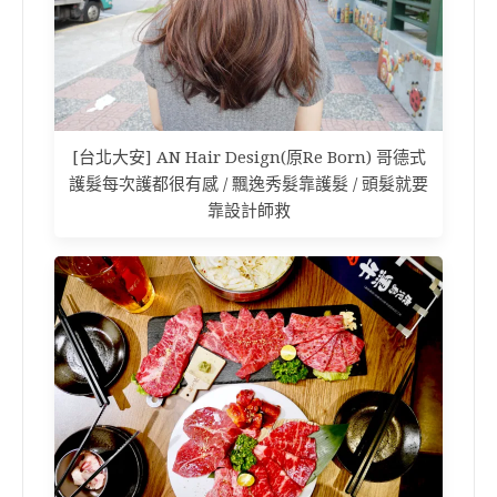
[台北大安] AN Hair Design(原Re Born) 哥德式
護髮每次護都很有感 / 飄逸秀髮靠護髮 / 頭髮就要
靠設計師救