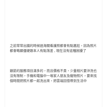
之前常常出國的時候過海關看護照都會有點尷尬，因為照片
都會略顯僵硬跟本人有點落差 , 現在沒有這種困擾了
銀箭的服務項目滿多的，而且價格不貴，少量相片要沖洗也
沒有限制，手機和電腦中一堆家人朋友及寵物照片，要來找
個時間把照片都一起洗出來，把雲端回憶帶到生活中