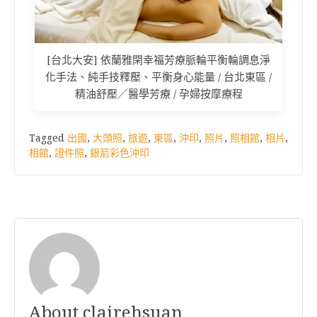
[台北大安] 依蘭雅閑幸福芳療脈輪平衡輪調息淨
化手法、純手技釋壓、平衡身心能量 / 台北東區 /
精油舒壓／醫學芳療 / 孕婦按摩療程
Tagged
出國
,
大頭照
,
旅遊
,
東區
,
沖印
,
照片
,
照相館
,
相片
,
相館
,
證件照
,
銀箭彩色沖印
About clairehsuan