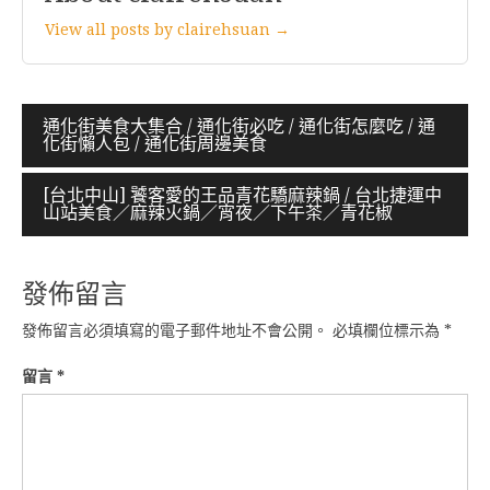
View all posts by clairehsuan →
文
通化街美食大集合 / 通化街必吃 / 通化街怎麼吃 / 通
化街懶人包 / 通化街周邊美食
章
導
[台北中山] 饕客愛的王品青花驕麻辣鍋 / 台北捷運中
山站美食／麻辣火鍋／宵夜／下午茶／青花椒
覽
發佈留言
發佈留言必須填寫的電子郵件地址不會公開。
必填欄位標示為
*
留言
*