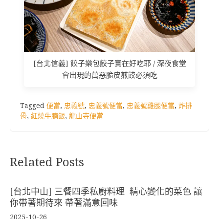
[台北信義] 餃子樂包餃子實在好吃耶 / 深夜食堂
會出現的萬惡脆皮煎餃必須吃
Tagged
便當
,
忠義號
,
忠義號便當
,
忠義號雞腿便當
,
炸排
骨
,
紅燒牛腩飯
,
龍山寺便當
Related Posts
[台北中山] 三餐四季私廚料理 精心變化的菜色 讓
你帶著期待來 帶著滿意回味
2025-10-26