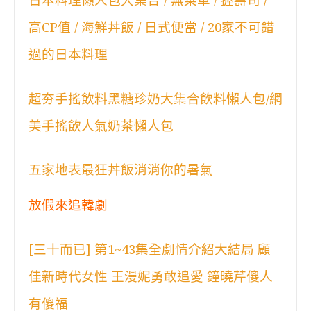
日本料理懶人包大集合 / 無菜單 / 握壽司 /
高CP值 / 海鮮丼飯 / 日式便當 / 20家不可錯
過的日本料理
超夯手搖飲料黑糖珍奶大集合飲料懶人包/網
美手搖飲人氣奶茶懶人包
五家地表最狂丼飯消消你的暑氣
放假來追韓劇
[三十而已] 第1~43集全劇情介紹大結局 顧
佳新時代女性 王漫妮勇敢追愛 鐘曉芹傻人
有傻福