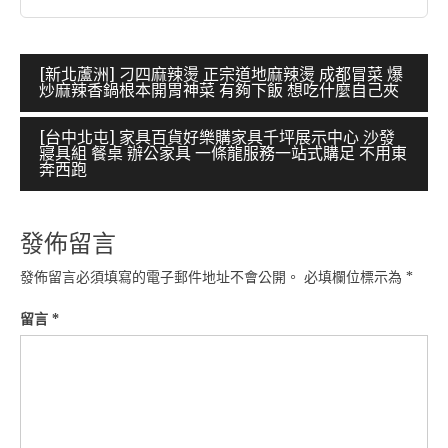
文
[新北蘆洲] 刁四麻辣燙 正宗道地麻辣燙 成都冒菜 爆
炒麻辣香鍋根本開胃神菜 有夠下飯 想吃什麼自己夾
章
導
[台中北屯] 家具百貨好樂購家具千坪展示中心 沙發
寢具組 餐桌 辦公家具 一條龍服務一站式購足 不用東
覽
奔西跑
發佈留言
發佈留言必須填寫的電子郵件地址不會公開。
必填欄位標示為
*
留言
*