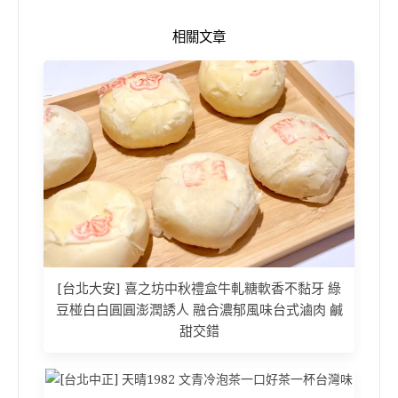
相關文章
[台北大安] 喜之坊中秋禮盒牛軋糖軟香不黏牙 綠
豆椪白白圓圓澎潤誘人 融合濃郁風味台式滷肉 鹹
甜交錯