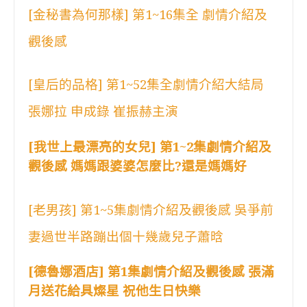
[金秘書為何那樣] 第1~16集全 劇情介紹及
觀後感
[皇后的品格] 第1~52集全劇情介紹大結局
張娜拉 申成錄 崔振赫主演
[我世上最漂亮的女兒] 第1~2集劇情介紹及
觀後感 媽媽跟婆婆怎麼比?還是媽媽好
[老男孩] 第1~5集劇情介紹及觀後感 吳爭前
妻過世半路蹦出個十幾歲兒子蕭晗
[德魯娜酒店] 第1集劇情介紹及觀後感 張滿
月送花給具燦星 祝他生日快樂