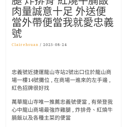
腿 炸排骨 紅燒牛腩飯
肉量誠意十足 外送便
當外帶便當我就愛忠義
號
Clairehsuan
/
2025-08-24
忠義號近捷運龍山寺站2號出口位於
龍山商
場一樓14號攤位 , 在商場一進來的左手邊 ,
紅色招牌很好找
萬華龍山寺唯一推薦忠義號便當 , 有榮登我
心中龍山商場最強炸雞腿 , 炸排骨、紅燒牛
腩飯以及各種主菜的便當