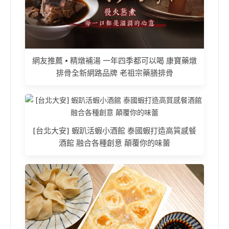
網友推薦 • 精燉補湯 一年四季都可以喝 康寶藥燉
排骨全新網路品牌 老祖宗藥膳排骨
[台北大安] 蝦趴活蝦小酒館 泰國蝦打造高質感餐
酒館 融合各種創意 顛覆你的味蕾