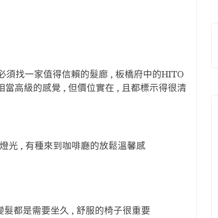
必須找一家值得信賴的髮廊 , 板橋府中的HITO
種相當高級的感覺 , 但價位實在 , 且都標示得很清
和的燈光 , 有種來到咖啡廳的放鬆溫馨感
畢竟變髮都是需要坐久 , 舒服的椅子很重要