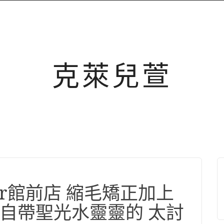
克萊兒萱
Hair館前店 縮毛矯正加上
自帶聖光水靈靈的 太討