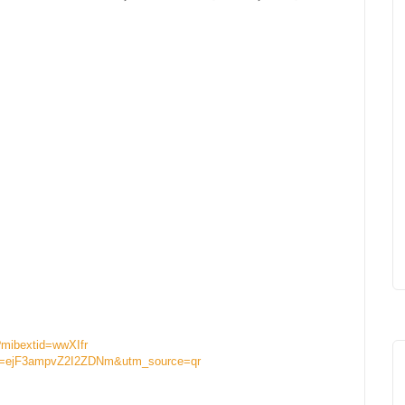
mibextid=wwXIfr
igsh=ejF3ampvZ2I2ZDNm&utm_source=qr