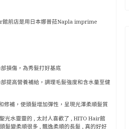
r館前店是用日本娜普菈Napla imprime
內部損傷，為秀髮打好基底
髮內部提高營養補給，調理毛髮強度和含水量至健
濕和修補，使頭髮增加彈性，呈現光澤柔順髮質
靈的 , 太討人喜歡了 , HITO Hair館
頭髮變柔順很多 , 飄逸柔順的長髮 , 真的好好