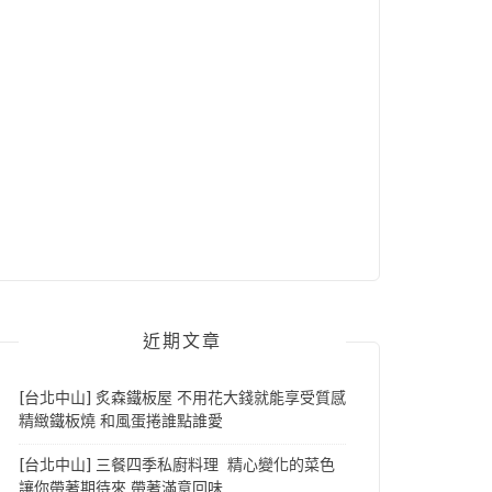
近期文章
[台北中山] 炙森鐵板屋 不用花大錢就能享受質感
精緻鐵板燒 和風蛋捲誰點誰愛
[台北中山] 三餐四季私廚料理 精心變化的菜色
讓你帶著期待來 帶著滿意回味