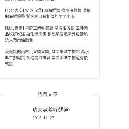
[台北大安] 安東市場136海鮮麵 痛風海鮮麵 濃郁
的海鮮爆擊 饕客間口耳相傳的平民小吃
[新北板橋] 皇牌正港味餐廳 皇牌招牌飯 五種肉
品吃好吃滿 鬆化燒肉飯 銷魂脆皮燒肉外皮酥脆
誘人豬肉油脂香
受保護的內容: [宜蘭宜蘭] MIO米歐牛排館 高水
準牛排肉質 各種精緻排餐 享受美味牛排還有儀
式感
熱門文章
功夫老爹好麵道~
2015-11-27