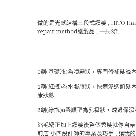
做的是光感結構三段式護髮 , HITO Hai
repair method護髮品 , 一共3劑
0劑(基礎液)為噴霧狀，專門修補髮絲
1劑(紅瓶)為水凝膠狀，快速滲透頭
康狀態
2劑(綠瓶)α柔順型為乳霜狀，透過保
縮毛矯正加上護髮後整個秀髮就像自帶聖光水靈
前店 小四設計師的專業及巧手 , 讓我的