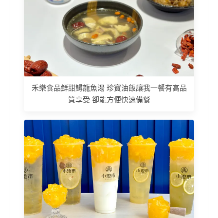
禾樂食品鮮甜鱘龍魚湯 珍寶油飯讓我一餐有高品
質享受 卻能方便快速備餐