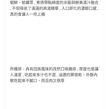
蝦鮮、蛤蠣等 , 煮透帶點綿度的米飯與鮮美湯汁融合
, 不但吸收了滿滿的高湯精華 , 入口即化的濃郁口感 ,
真的會讓人一吃上癮
炸雞排 – 具有回族風味的孜然口味雞排 , 厚度也是讓
人滿意 , 吃起來多汁也不澀 , 油瀝的算很乾，外酥內
軟吃起來不膩口，而且肉又很厚