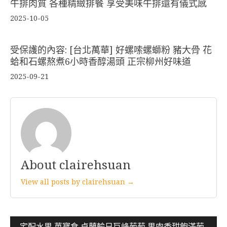
牛排肉質 各種精緻排餐 享受美味牛排還有儀式感
2025-10-05
受保護的內容: [台北萬華] 好螺嗦螺螄粉 豬大骨 花
蛤和石螺熬煮6小時香醇湯頭 正宗柳州好味道
2025-09-21
About clairehsuan
View all posts by clairehsuan →
文
宅配水果 菓寶食 卓蘭輸日巨峰葡萄 果肉香甜飽滿葡