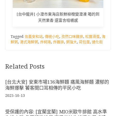
[台中龍井] 小澄市東海店新鮮柳橙變澄凍 喝的到
天然果香 還富含咀嚼感
Tagged
信義安和站
,
傳統小吃
,
孜然口味雞排
,
松露滑蛋
,
海
鮮粥
,
港式海鮮粥
,
炸蚵捲
,
炸雞排
,
粥強大
,
荷包蛋
,
通化街
Related Posts
[台北大安] 安東市場136海鮮麵 痛風海鮮麵 濃郁的
海鮮爆擊 饕客間口耳相傳的平民小吃
2025-10-13
受保護的內容: [宜蘭宜蘭] MIO米歐牛排館 高水準