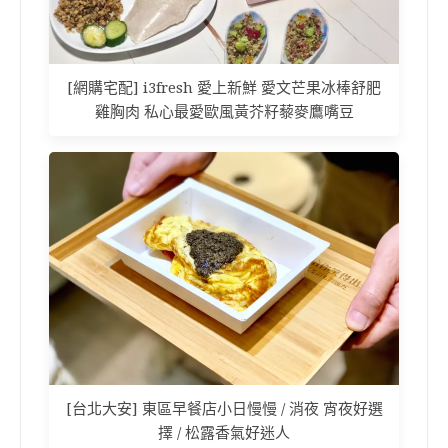
[網購宅配] i3fresh 愛上新鮮 愛文芒果冰棒舒肥
雞胸肉 私心最愛歐風黃芥籽藜麥鷹嘴豆
[台北大安] 東區早餐店小日慢慢 / 消夜 宵夜好選
擇 / 松露香氣好迷人