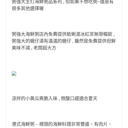
粥強大主打海鮮粥品系列 , 但如果不想吃粥~還是有
很多其他選擇喔
粥強大海鮮粥店內免費提供蛤蜊湯冰紅茶無限暢飲 ,
粥強大的蜆仔湯有滿滿的蜆仔 , 雖然是免費提供但鮮
美味不減 , 老闆超大方
涼拌的小黃瓜爽脆入味 , 微酸口感適合夏天
港式海鮮粥 – 裡頭的海鮮料理非常豐盛，有肉片、