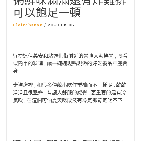
粥鮮味滿滿還有炸雞排
可以飽足一頓
Clairehsuan
/
2020-08-08
近捷運信義安和站通化街附近的粥強大海鮮粥 , 將看
似簡單的料理 , 讓一碗碗現點現做的好吃粥品華麗變
身
走進店裡 , 和很多傳統小吃作業檯面不一樣呢 , 乾乾
淨淨且很整齊 , 有讓人舒服的感覺 , 更重要的是有冷
氣吹 , 在這個可怕夏天吃飯沒有冷氣那肯定吃不下