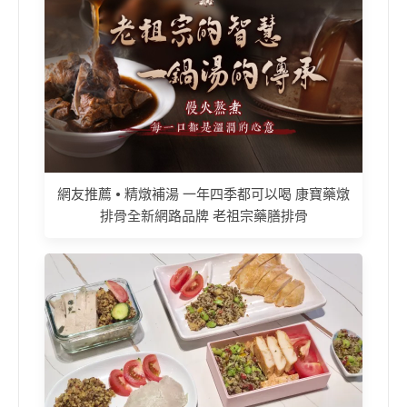
網友推薦 • 精燉補湯 一年四季都可以喝 康寶藥燉
排骨全新網路品牌 老祖宗藥膳排骨