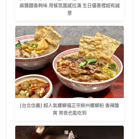
麻醬麵香夠味 用餐氛圍感拉滿 生日優惠禮超有誠
意
[台北信義] 超人氣螺螄福正宗柳州螺螄粉 香辣酸
爽 宵夜也能吃到