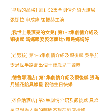
[皇后的品格] 第1~52集全劇情介紹大結局
張娜拉 申成錄 崔振赫主演
[我世上最漂亮的女兒] 第1~2集劇情介紹及
觀後感 媽媽跟婆婆怎麼比?還是媽媽好
[老男孩] 第1~5集劇情介紹及觀後感 吳爭前
妻過世半路蹦出個十幾歲兒子蕭晗
[德魯娜酒店] 第1集劇情介紹及觀後感 張滿
月送花給具燦星 祝他生日快樂
[德魯納酒店] 第2集劇情介紹及觀後感 具燦
星只想過人類的時間不想在酒店攪和