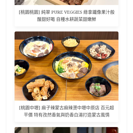
[桃園桃園] 純翠 PURE VEGGIES 綠拿鐵像果汁般
酸甜好喝 自種水耕蔬菜甜嫩鮮
[桃園中壢] 麻子辣蒙古麻辣燙中壢中原店 百元超
平價 特有孜然香氣與奶香白湯打造蒙古風情