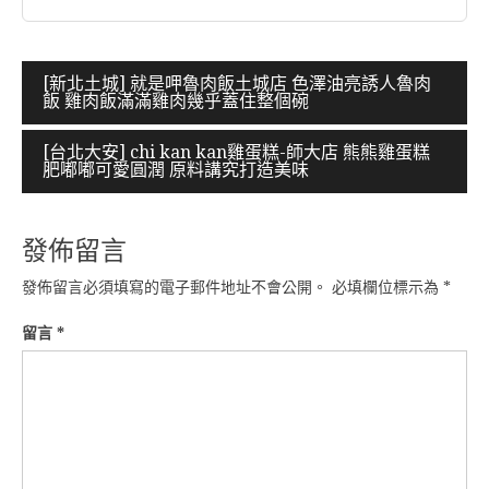
文
[新北土城] 就是呷魯肉飯土城店 色澤油亮誘人魯肉
飯 雞肉飯滿滿雞肉幾乎蓋住整個碗
章
導
[台北大安] chi kan kan雞蛋糕-師大店 熊熊雞蛋糕
肥嘟嘟可愛圓潤 原料講究打造美味
覽
發佈留言
發佈留言必須填寫的電子郵件地址不會公開。
必填欄位標示為
*
留言
*