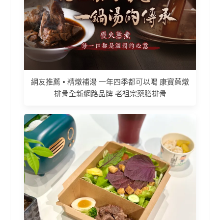
網友推薦 • 精燉補湯 一年四季都可以喝 康寶藥燉
排骨全新網路品牌 老祖宗藥膳排骨