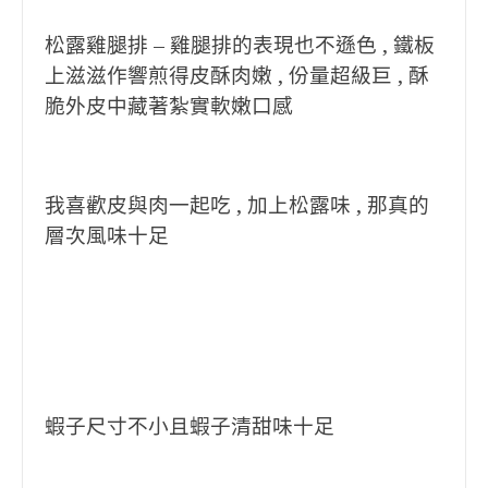
松露雞腿排 – 雞腿排的表現也不遜色 , 鐵板
上滋滋作響煎得皮酥肉嫩 , 份量超級巨 , 酥
脆外皮中藏著紮實軟嫩口感
我喜歡皮與肉一起吃 , 加上松露味 , 那真的
層次風味十足
蝦子尺寸不小且蝦子清甜味十足