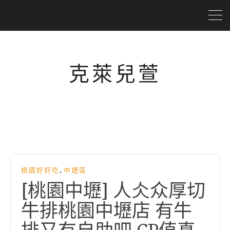
克萊兒萱
,
桃園好好吃
中壢區
[桃園中壢] 人仌众厚切
牛排桃園中壢店 有牛