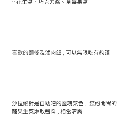
~ 花生醬、巧克力醬、草莓果醬
喜歡的麵條及滷肉飯 , 可以無限吃有夠讚
沙拉絕對是自助吧的靈魂菜色 , 繽紛開胃的
蔬果生菜淋取醬料 , 相當清爽