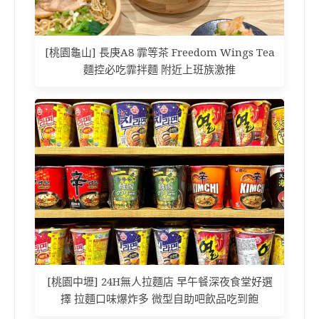
[桃園龜山] 長庚A8 霏等茶 Freedom Wings Tea
麵控必吃霏拌麵 附近上班族激推
[桃園中壢] 24H無人拉麵店 早午餐深夜食堂好選
擇 拉麵口味爆炸多 微型自助吧飲品吃到飽