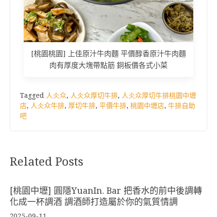
[桃園桃園] 上佳原汁牛肉麵 平價醇香原汁牛肉麵
肉有厚度大塊帶點筋 銅板價各式小菜
Tagged
人仌众
,
人仌众厚切牛排
,
人仌众厚切牛排桃園中壢
店
,
人仌众牛排
,
厚切牛排
,
平價牛排
,
桃園中壢店
,
牛排自助
吧
Related Posts
[桃園中壢] 圓隱YuanIn. Bar 把香水的前中後調轉
化成一杯調酒 調酒師打造屬於你的氣質情調
2025-09-11