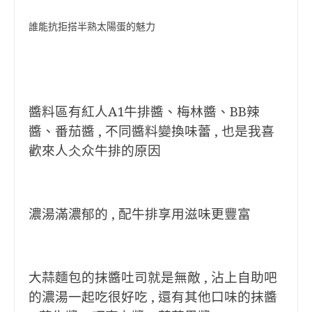
誰能抗拒搭半熟太陽蛋的魅力
醬料區有紅人A1牛排醬、梅林醬、BB辣
醬、番茄醬 , 不同醬料變換味蕾 , 也是我喜
歡來人仌众牛排的原因
濃湯滿濃郁的 , 配牛排享用滋味更豐富
大蒜麵包的抹醬吐司就是無敵 , 沾上自助吧
的濃湯一起吃很好吃 , 還有其他口味的抹醬