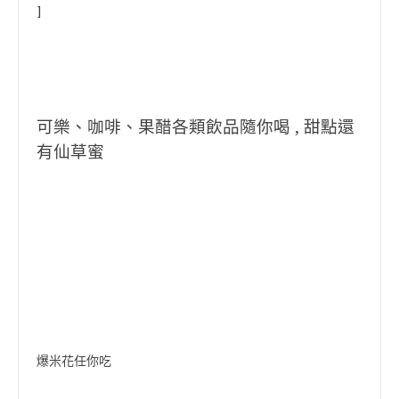
]
可樂、咖啡、果醋各類飲品隨你喝 , 甜點還
有仙草蜜
爆米花任你吃