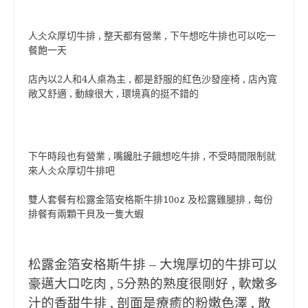
人仌众厚切牛排 , 整天都有營業 , 下午想吃牛排也可以吃一
餐飽一天
店內以2人和4人桌為主 , 都是舒服的紅色沙發座椅 , 店內寬
敞又舒適 , 動線很大 , 環境真的挺不錯的
下午時段也有營業 , 嘴饞肚子餓想吃牛排 , 不受時間限制就
來人仌众厚切牛排吧
雙人套餐有松露金箔安格斯牛排10oz 及松露雞腿排 , 每份
排餐有兩顆干貝及一隻大蝦
松露金箔安格斯牛排 – 大塊厚切的牛排可以
豪邁大口吃肉 , 5分熟的熟度很剛好 , 軟嫩多
汁的香甜牛排 , 剖面是療癒的粉嫩色澤 , 散