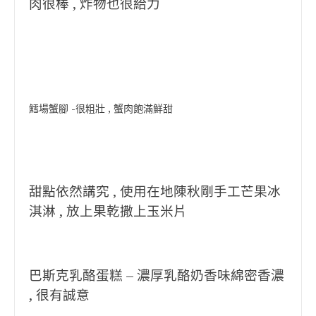
肉很棒 , 炸物也很給力
鱈場蟹腳 -很粗壯 , 蟹肉飽滿鮮甜
甜點依然講究 , 使用在地陳秋剛手工芒果冰
淇淋 , 放上果乾撒上玉米片
巴斯克乳酪蛋糕 – 濃厚乳酪奶香味綿密香濃
, 很有誠意