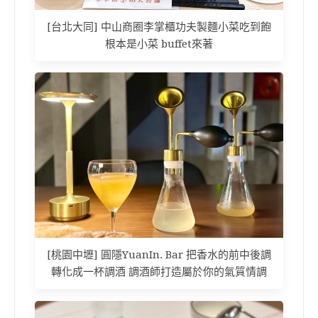
[台北大同] 中山商圈李掌櫃功夫製麵小菜吃到飽
根本是小菜 buffet來著
[桃園中壢] 圓隱YuanIn. Bar 把香水的前中後調
轉化成一杯調酒 調酒師打造屬於你的氣質情調