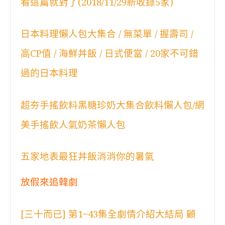
看這篇就對了(2018/11/29新收錄5家)
日本料理懶人包大集合 / 無菜單 / 握壽司 /
高CP值 / 海鮮丼飯 / 日式便當 / 20家不可錯
過的日本料理
超夯手搖飲料黑糖珍奶大集合飲料懶人包/網
美手搖飲人氣奶茶懶人包
五家地表最狂丼飯消消你的暑氣
放假來追韓劇
[三十而已] 第1~43集全劇情介紹大結局 顧