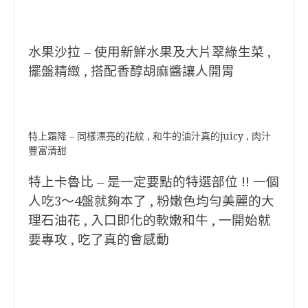
水果沙拉 – 使用新鮮水果及大片翠綠生菜 ,
擺盤精緻 , 搭配香醇胡麻醬讓人開胃
特上霜降 – 同樣漂亮的花紋 , 和牛的油汁真的juicy , 肉汁
豐富清甜
特上卡魯比 – 是一定要點的特選部位 !! 一個
人吃3～4盤就夠本了 , 粉嫩色均勻美麗的大
理石油花 , 入口即化的軟嫩和牛 , 一開始就
要專攻 , 吃了真的會感動