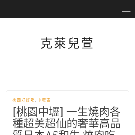
克萊兒萱
,
桃園好好吃
中壢區
[桃園中壢] 一生燒肉各
種超美超仙的奢華高品