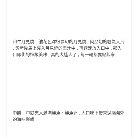
和牛月見燒 – 油花色澤很夢幻的月見燒 , 肉品切的霸氣大片
, 炙烤後馬上浸入月見燒的醬汁中 , 再速速放入口中 , 那入
口即化的神級美味 , 真的太迷人了 , 每一輪都要點起來
中餅 – 中餅夾入滿滿鮭魚、鮭魚卵 , 大口吃下帶來過癮濃郁
的海味爆擊