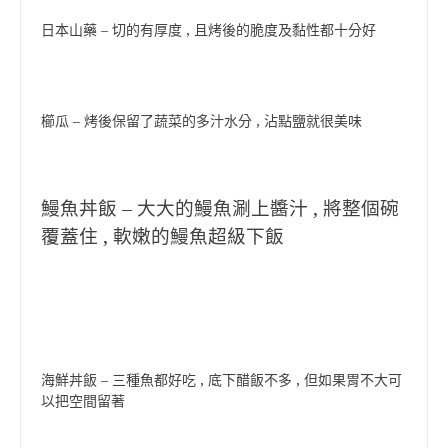
日本山藥 – 切的有厚度 , 且烤後的脆度及黏性都十分好
櫛瓜 – 烤後保留了蔬菜的多汁水分 , 沾點鹽就很美味
鰻魚丼飯 – 大大的鰻魚涮上醬汁 , 將整個碗
覆蓋住 , 軟嫩的鰻魚超級下飯
海鮮丼飯 – 三種魚都好吃 , 底下醋飯不多 , 但如果胃不大可
以把空間留著