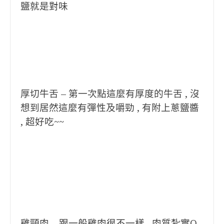
鹽就是對味
厚切牛舌 – 第一次點這麼有厚度的牛舌 , 沒
想到居然這麼有彈性及嚼勁 , 有附上蔥鹽醬
, 超好吃~~
雞頸肉 – 跟一般雞肉很不一樣 , 肉質紮實Q