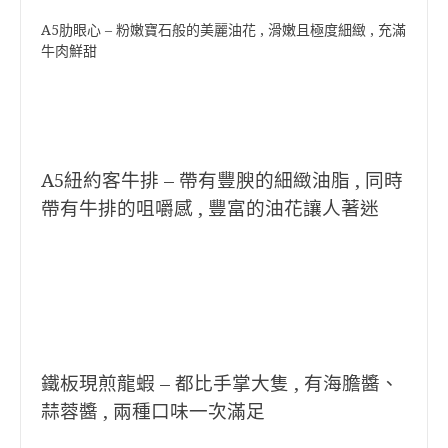
A5肋眼心 – 粉嫩寶石般的美麗油花 , 滑嫩且極度細緻 , 充滿
牛肉鮮甜
A5紐約客牛排 – 帶有豐腴的細緻油脂 , 同時
帶有牛排的咀嚼感 , 豐富的油花讓人著迷
鐵板現煎龍蝦 – 都比手掌大隻 , 有海膽醬、
蒜蓉醬 , 兩種口味一次滿足