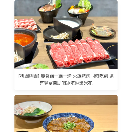
[桃園桃園] 饗食鍋一鍋一烤 火鍋烤肉同時吃到 還
有豐富自助吧冰淇淋爆米花