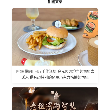
相關文章
[桃園桃園] 日斤手作漢堡 金光閃閃熔岩起司堡太
誘人 還有超特別的佬墨巧克力辣醬起司堡