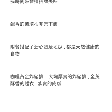
握時間來嘗這招牌美味
鹹香的煎培根非常下飯
附餐搭配了溏心蛋及地瓜 , 都是天然健康的
食物
咖哩黃金炸豬排 – 大塊厚實的炸豬排 , 金黃
酥香的麵衣 , 紮實的肉感