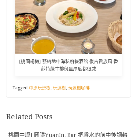
[桃園楊梅] 藝綺地中海私廚餐酒館 復古貴族風 香
煎特級牛排份量厚度都很威
Tagged
中原玩逗樹
,
玩逗樹
,
玩逗樹咖啡
Related Posts
[桃園中壢] 圓隱YuanIn. Bar 把香水的前中後調轉