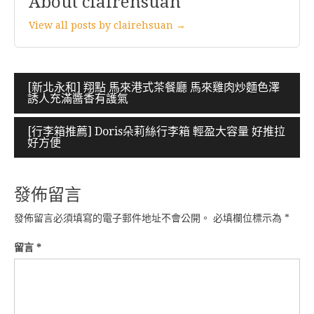
About clairehsuan
View all posts by clairehsuan →
文
[新北永和] 翔點 馬來港式茶餐廳 馬來雞肉炒麵色澤
誘人充滿醬香有護氣
章
導
[行李箱推薦] Doris朵莉絲行李箱 輕盈大容量 好推拉
好方便
覽
發佈留言
發佈留言必須填寫的電子郵件地址不會公開。
必填欄位標示為
*
留言
*