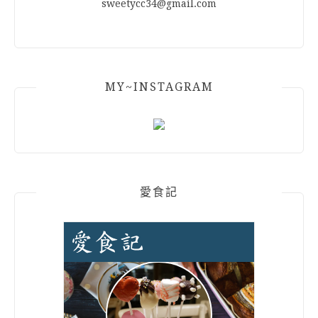
sweetycc34@gmail.com
MY~INSTAGRAM
愛食記