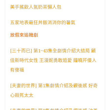
美手搖飲人氣奶茶懶人包
五家地表最狂丼飯消消你的暑氣
放假來追韓劇
[三十而已] 第1~43集全劇情介紹大結局 顧
佳新時代女性 王漫妮勇敢追愛 鐘曉芹傻人
有傻福
[夫妻的世界] 第1集劇情介紹及觀後感 好奇
心殺死太太