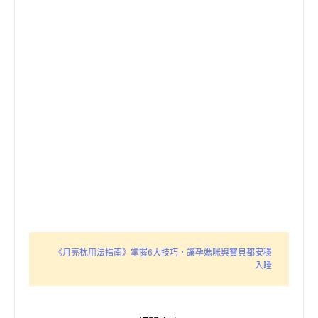
《月亮枕用法指南》掌握6大技巧，讓孕媽咪與寶貝都安穩
入睡