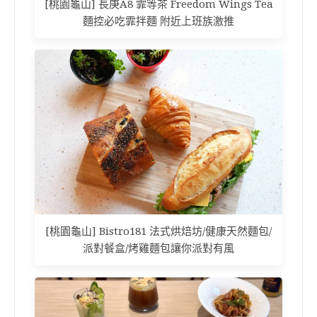
[桃園龜山] 長庚A8 霏等茶 Freedom Wings Tea
麵控必吃霏拌麵 附近上班族激推
[桃園龜山] Bistro181 法式烘焙坊/健康天然麵包/
派對餐盒/烤雞麵包讓你派對有風