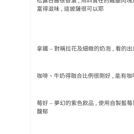
松露白醬很香濃 , 用料實在的雞腿肉塊及
富得滋味 , 這披薩很可以耶
拿鐵 – 對稱拉花及細緻的奶泡 , 看的
咖啡、牛奶得融合比例很剛好 , 能有咖
莓好 – 夢幻的紫色飲品 , 使用自製藍莓
馥郁