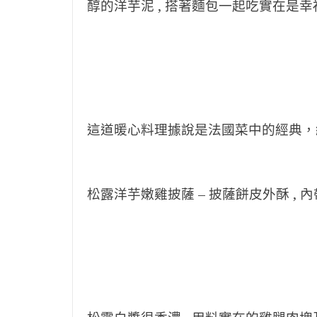
醇的洋芋泥 , 搭著麵包一起吃實在是幸
這道暖心料理據說是法國菜中的經典，
松露洋芋嫩雞披薩 – 披薩餅皮外酥 , 內