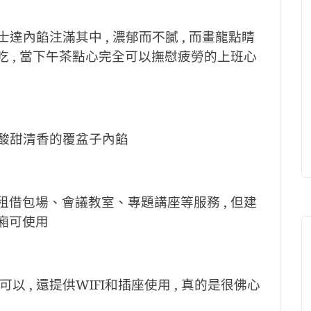
士達內餡注滿其中 , 濃郁而不膩 , 而畫龍點睛
吃 , 當下午茶點心完全可以撫慰疲勞的上班心
覆著酸甜清香的覆盆子內餡
租借包場、會議教室、專題講座等服務 , 但建
包廂可使用
以 , 還
提供WIFI和插座
使用 , 真的是很佛心