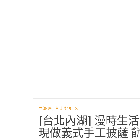
,
內湖區
台北好好吃
[台北內湖] 漫時生
現做義式手工披薩 