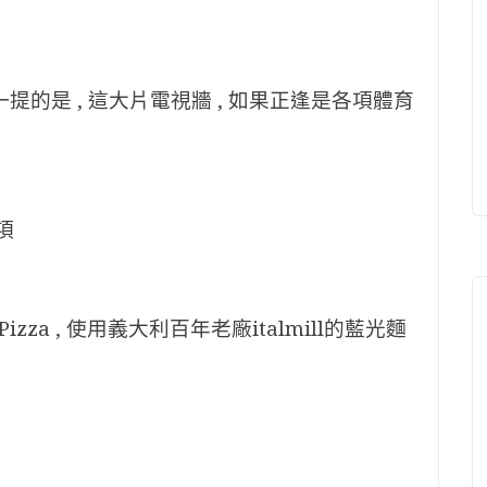
一提的是 , 這大片電視牆 , 如果正逢是各項體育
項
a , 使用義大利百年老廠italmill的藍光麵