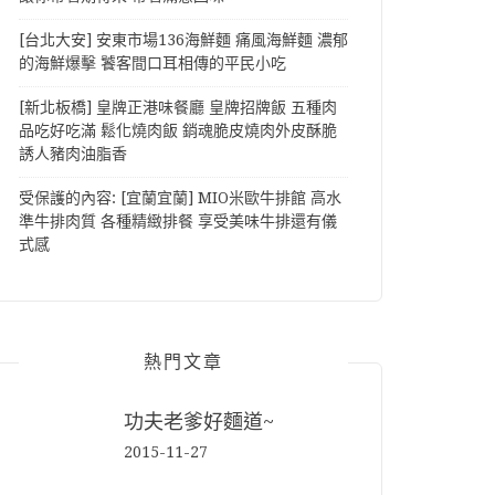
[台北大安] 安東市場136海鮮麵 痛風海鮮麵 濃郁
的海鮮爆擊 饕客間口耳相傳的平民小吃
[新北板橋] 皇牌正港味餐廳 皇牌招牌飯 五種肉
品吃好吃滿 鬆化燒肉飯 銷魂脆皮燒肉外皮酥脆
誘人豬肉油脂香
受保護的內容: [宜蘭宜蘭] MIO米歐牛排館 高水
準牛排肉質 各種精緻排餐 享受美味牛排還有儀
式感
熱門文章
功夫老爹好麵道~
2015-11-27