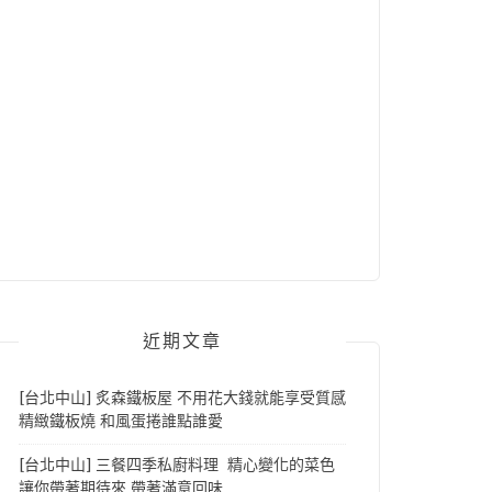
近期文章
[台北中山] 炙森鐵板屋 不用花大錢就能享受質感
精緻鐵板燒 和風蛋捲誰點誰愛
[台北中山] 三餐四季私廚料理 精心變化的菜色
讓你帶著期待來 帶著滿意回味