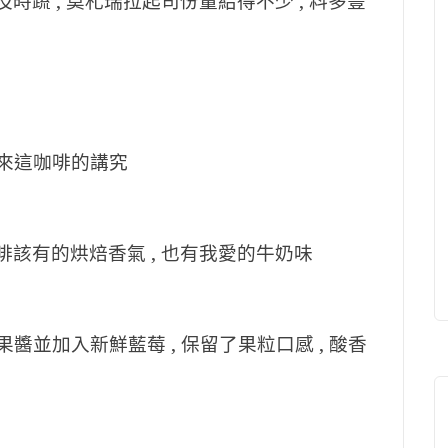
時蔬 , 莫札瑞拉起司份量給得不少 , 料多豐
出來這咖啡的講究
啡該有的烘焙香氣 , 也有我愛的牛奶味
果醬並加入新鮮藍莓 , 保留了果粒口感 , 酸香