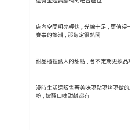
還有金邊高腳椅的吧台座位
店內空間明亮輕快 , 光線十足 , 更值得
賽事的熱潮 , 那肯定很熱鬧
甜品櫃裡誘人的甜點 , 會不定期更換品
漫時生活還販售著美味現點現烤現做的Pizz
粉 , 披薩口味甜鹹都有