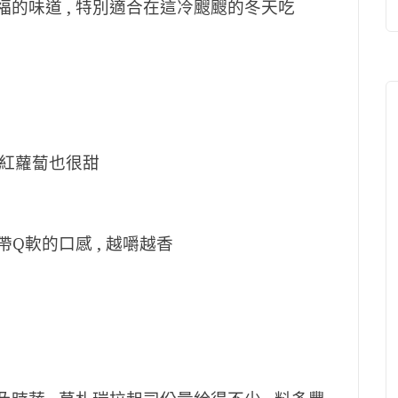
福的味道 , 特別適合在這冷颼颼的冬天吃
紅蘿蔔也很甜
帶Q軟的口感 , 越嚼越香