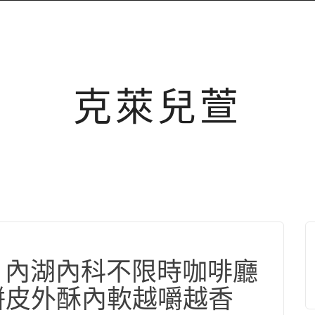
克萊兒萱
活 內湖內科不限時咖啡廳
餅皮外酥內軟越嚼越香