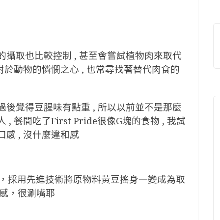
的攝取也比較控制 , 甚至會嘗試植物肉來取代
中對於動物的憐憫之心 , 也常尋找著替代肉食的
過後覺得豆腥味有點重 , 所以以前並不是那麼
餐間吃了First Pride很像G塊的食物 , 我試
感 , 沒什麼違和感
肉的味道，採用先進技術將原物料黃豆搖身一變成為取
感，很涮嘴耶