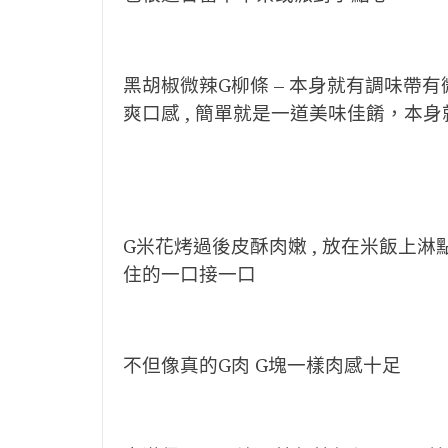
黑胡椒微辣G柳條 – 本身就有調味帶有微
爽口感 , 簡單就是一道美味佳餚，本
G米花烤過後皮酥肉嫩 , 放在米飯上淋點
住的一口接一口
不但像真的G肉 G塊一樣肉感十足