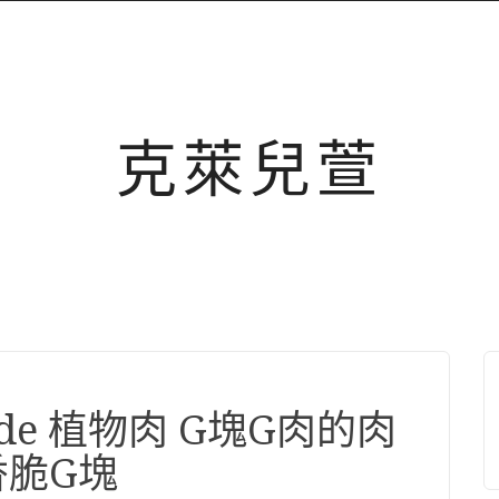
克萊兒萱
Pride 植物肉 G塊G肉的肉
香脆G塊