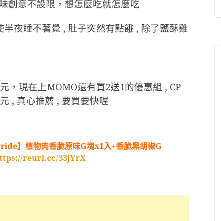
味創意不設限，想怎麼吃就怎麼吃
使半夜睡不著覺 , 肚子突然有點餓 , 除了鹽酥雞
，現在上MOMO還有買2送1的優惠組 , CP
 , 真心推薦 , 要買要快喔
st Pride】植物肉香脆原味G塊x1入+香脆黑胡椒G
ttps://reurl.cc/33jYrX