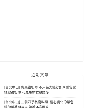
近期文章
[台北中山] 炙森鐵板屋 不用花大錢就能享受質感
精緻鐵板燒 和風蛋捲誰點誰愛
[台北中山] 三餐四季私廚料理 精心變化的菜色
讓你帶著期待來 帶著滿意回味