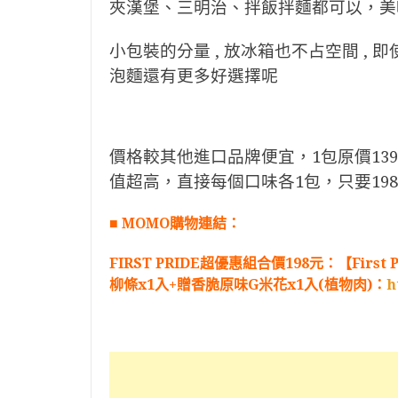
夾漢堡、三明治、拌飯拌麵都可以，美
小包裝的分量 , 放冰箱也不占空間 , 即
泡麵還有更多好選擇呢
價格較其他進口品牌便宜，1包原價139元
值
超高，直接每個口味各1包，只要198元
■ MOMO購物連結：
FIRST PRIDE超優惠組合價198元：【Fir
柳條x1入+贈香脆原味G米花x1入(植物肉)：
h