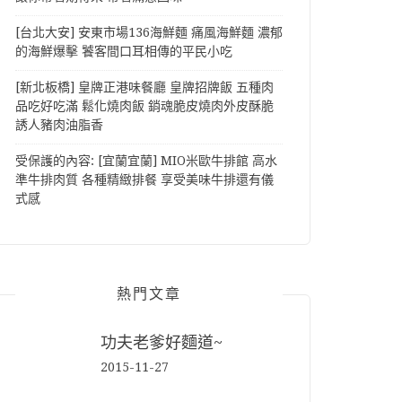
[台北大安] 安東市場136海鮮麵 痛風海鮮麵 濃郁
的海鮮爆擊 饕客間口耳相傳的平民小吃
[新北板橋] 皇牌正港味餐廳 皇牌招牌飯 五種肉
品吃好吃滿 鬆化燒肉飯 銷魂脆皮燒肉外皮酥脆
誘人豬肉油脂香
受保護的內容: [宜蘭宜蘭] MIO米歐牛排館 高水
準牛排肉質 各種精緻排餐 享受美味牛排還有儀
式感
熱門文章
功夫老爹好麵道~
2015-11-27