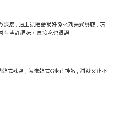
辣感 , 沾上凱薩醬就好像來到美式餐廳 , 清
身就有些許調味，直接吃也很讚
韓式辣醬 , 就像韓式G米花拌飯 , 甜辣又止不