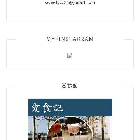
sweetycc34@gmail.com
MY~INSTAGRAM
愛食記