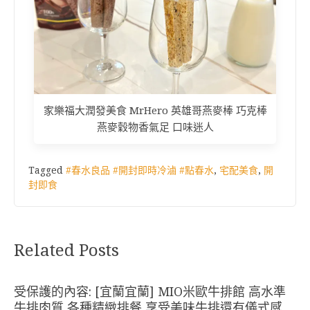
家樂福大潤發美食 MrHero 英雄哥燕麥棒 巧克棒
燕麥穀物香氣足 口味迷人
Tagged
#春水良品 #開封即時冷滷 #點春水
,
宅配美食
,
開
封即食
Related Posts
受保護的內容: [宜蘭宜蘭] MIO米歐牛排館 高水準
牛排肉質 各種精緻排餐 享受美味牛排還有儀式感