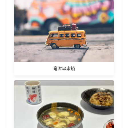
甯客串串鍋