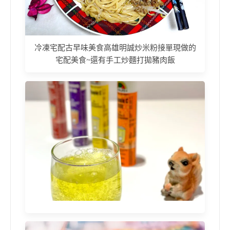
冷凍宅配古早味美食高雄明誠炒米粉接單現做的
宅配美食~還有手工炒麵打拋豬肉飯