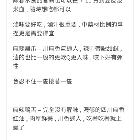
除春水良品官網也可以在 7-11 買到豆皮及
米血 , 隨時想吃都可以
滷味要好吃 , 滷汁很重要 , 中藥材比例的拿
捏更是需要得宜
麻辣鳳爪 – 川麻香氣逼人 , 辣中帶點甜鹹 ,
滷的也比一般的更軟Q更入味 , 咬下好有彈
性
會忍不住一隻接著一隻
麻辣鴨舌 – 完全沒有腥味 , 濃郁的四川麻香
紅油 , 肉厚鮮美 , 川香迷人 , 吃著吃著就上
癮了