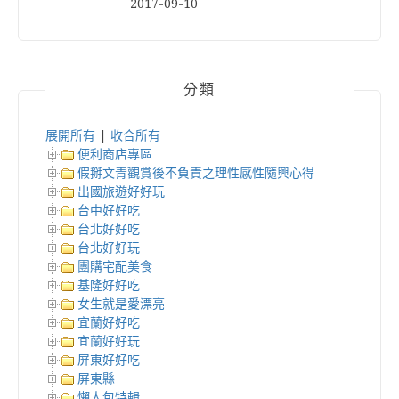
2017-09-10
分類
展開所有
|
收合所有
便利商店專區
假掰文青觀賞後不負責之理性感性隨興心得
出國旅遊好好玩
台中好好吃
台北好好吃
台北好好玩
團購宅配美食
基隆好好吃
女生就是愛漂亮
宜蘭好好吃
宜蘭好好玩
屏東好好吃
屏東縣
懶人包特輯