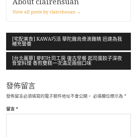
About clairehsuan
View all posts by clairehsuan →
文
[宅配美食] KAWA巧活 華陀雞烏骨滴雞精 迅速為我
補充營養
章
導
[台北萬華] 麥町吐司工房 復古早餐 起司蛋餃子深夜
食堂料理 香煎雙糕一次滿足兩個口味
覽
發佈留言
發佈留言必須填寫的電子郵件地址不會公開。
必填欄位標示為
*
留言
*