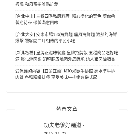
板燒 和風蛋捲誰點誰愛
[台北中山] 三餐四季私廚料理 精心變化的菜色 讓你帶
著期待來 帶著滿意回味
[台北大安] 安東市場136海鮮麵 痛風海鮮麵 濃郁的海鮮
爆擊 饕客間口耳相傳的平民小吃
[新北板橋] 皇牌正港味餐廳 皇牌招牌飯 五種肉品吃好吃
滿 鬆化燒肉飯 銷魂脆皮燒肉外皮酥脆 誘人豬肉油脂香
受保護的內容: [宜蘭宜蘭] MIO米歐牛排館 高水準牛排
肉質 各種精緻排餐 享受美味牛排還有儀式感
熱門文章
功夫老爹好麵道~
2015-11-27