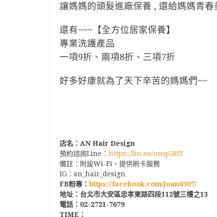
讓媽媽的頭髮進廠保養 , 還給媽媽青春
還有~~~【全方位居家保養】
專業洗護產品
一項9折、兩項8折、三項7折
好多好康就為了天下辛苦的媽媽們~~
店名
：
AN Hair Design
預約諮詢Line：
https://lin.ee/uwqG8fY
備註：附設Wi-Fi、提供刷卡服務
IG：an_hair_design
FB
粉專
：
https://facebook.com/Joan0307/
地址
：台北市大安區忠孝東路四段
112
號三樓之
13
電話
：
02-2721-7679
TIME
：