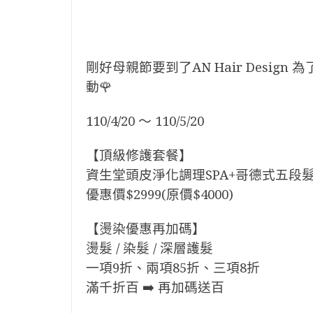
剛好母親節要到了AN Hair Desig
動🌹
110/4/20 ～ 110/5/20
【頂級修護套餐】
資生堂頭皮淨化調理SPA+哥德式五段
優惠價$2999(原價$4000)
【燙染優惠再加碼】
燙髮 / 染髮 / 深層護髮
一項9折、兩項85折、三項8折
滿千折百 ➡️ 再加碼送百