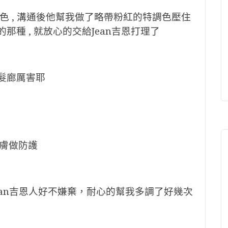
色 , 溝通後他幫我做了略帶粉紅的特調色壓住
那種 , 就放心的交給Jean吉恩打理了
的髮廊厲害耶
膚做防護
an吉恩人好不嫌棄，耐心的幫我多調了好幾次