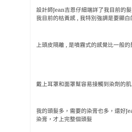
設計師Jean吉恩仔細端詳了我目前的髮
我目前的枯黃感 , 我特別強調是要顯白的
上頭皮隔離 , 是噴霧式的感覺比一般
戴上耳罩和面罩幫容易接觸到染劑的肌
我的頭髮多，需要的染膏也多，還好Je
染膏，才上完整個頭髮