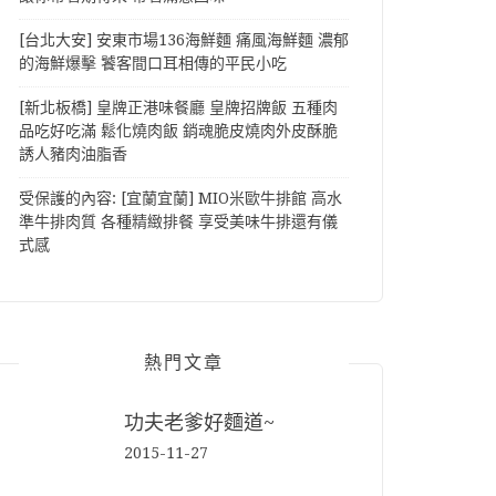
[台北大安] 安東市場136海鮮麵 痛風海鮮麵 濃郁
的海鮮爆擊 饕客間口耳相傳的平民小吃
[新北板橋] 皇牌正港味餐廳 皇牌招牌飯 五種肉
品吃好吃滿 鬆化燒肉飯 銷魂脆皮燒肉外皮酥脆
誘人豬肉油脂香
受保護的內容: [宜蘭宜蘭] MIO米歐牛排館 高水
準牛排肉質 各種精緻排餐 享受美味牛排還有儀
式感
熱門文章
功夫老爹好麵道~
2015-11-27