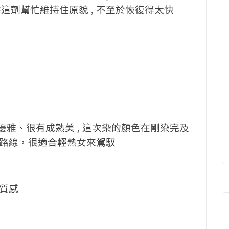
靠這劑幫忙維持住原貌 , 不至於恢復得太快
優雅、很有成熟美 , 這次染的顏色在剛染完及
路線，很適合輕熟女來駕馭
有質感