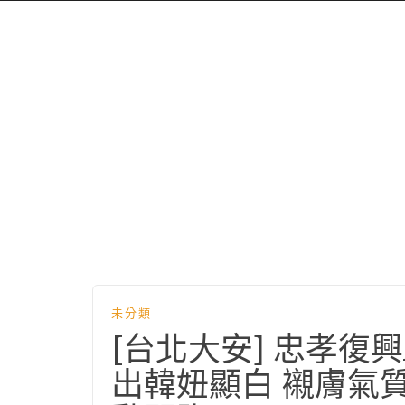
未分類
[台北大安] 忠孝復興AN
出韓妞顯白 襯膚氣