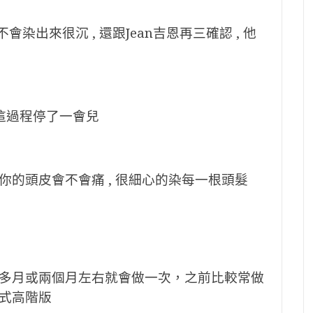
染出來很沉 , 還跟Jean吉恩再三確認 , 他
 這過程停了一會兒
的頭皮會不會痛 , 很細心的染每一根頭髮
多月或兩個月左右就會做一次，之前比較常做
式高階版