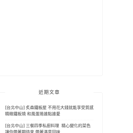
近期文章
[台北中山] 炙森鐵板屋 不用花大錢就能享受質感
精緻鐵板燒 和風蛋捲誰點誰愛
[台北中山] 三餐四季私廚料理 精心變化的菜色
讓你帶著期待來 帶著滿意回味