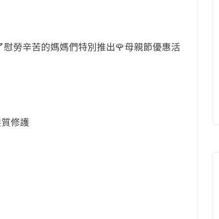
n 為了慰勞辛苦的媽媽們特別推出
🌹母親節優惠活
髮質修護