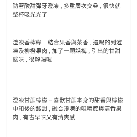
隨著酸甜彈牙澄凍 , 多重層次交疊 , 很快就
整杯吸光光了
澄凍香檸綠 – 結合果香與茶香 , 還喝的到澄
凍及柳橙果肉 , 加了一顆話梅 , 引出的甘甜
酸味 , 很解渴喔
澄凍甘蔗檸檬 – 喜歡甘蔗本身的甜香與檸檬
中和後的酸甜 , 融合澄凍的咀嚼感與清香果
肉 , 有古早味又有清爽感