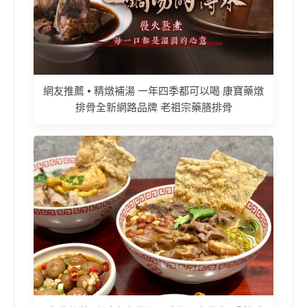
網友推薦 • 精燉補湯 一年四季都可以喝 康寶藥燉
排骨全新網路品牌 老祖宗藥膳排骨