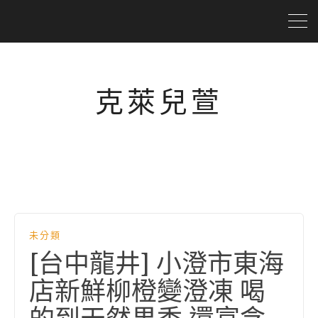
克萊兒萱
未分類
[台中龍井] 小澄市東海
店新鮮柳橙變澄凍 喝