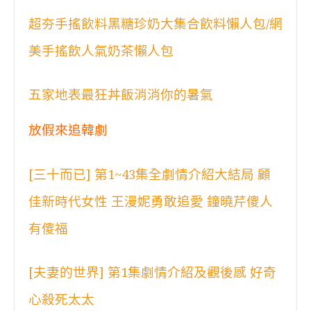
超夯手搖飲料黑糖珍奶大集合飲料懶人包/網
美手搖飲人氣奶茶懶人包
五家地表最狂丼飯消消你的暑氣
放假來追韓劇
[三十而已] 第1~43集全劇情介紹大結局 顧
佳新時代女性 王漫妮勇敢追愛 鐘曉芹傻人
有傻福
[夫妻的世界] 第1集劇情介紹及觀後感 好奇
心殺死太太