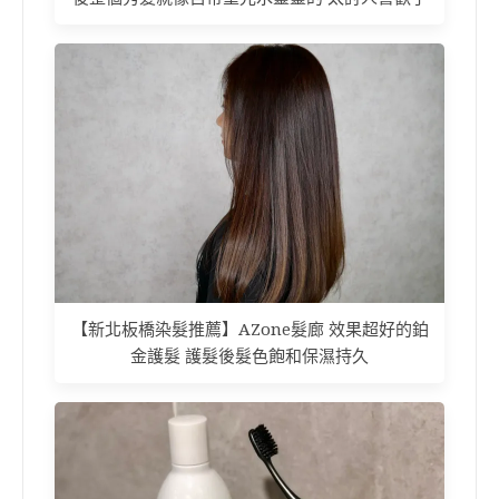
【新北板橋染髮推薦】AZone髮廊 效果超好的鉑
金護髮 護髮後髮色飽和保濕持久