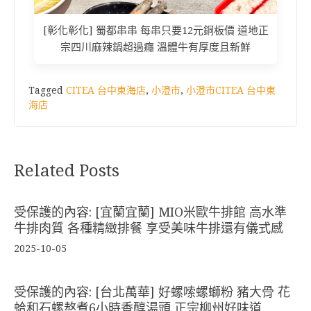
[彰化彰化] 蜀都串串 每串只要12元銅板價 道地正
宗四川麻辣鍋超過癮 溫體牛有厚度且新鮮
Tagged
CITEA 台中東海店
,
小澄市
,
小澄市CITEA 台中東
海店
Related Posts
受保護的內容: [宜蘭宜蘭] MIO米歐牛排館 高水準
牛排肉質 各種精緻排餐 享受美味牛排還有儀式感
2025-10-05
受保護的內容: [台北萬華] 好螺嗦螺螄粉 豬大骨 花
蛤和石螺熬煮6小時香醇湯頭 正宗柳州好味道