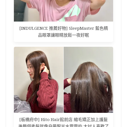
[INDULGENCE 推薦好物] SleepMaster 藍色精
品眼罩讓眼睛放鬆一夜好眠
[板橋府中] Hito Hair館前店 縮毛矯正加上護髮
後整個秀髮就像自帶聖光水靈靈的 太討人喜歡了