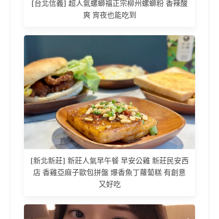
[台北信義] 超人氣螺螄福正宗柳州螺螄粉 香辣酸
爽 宵夜也能吃到
[新北新莊] 新莊人氣早午餐 早安公雞 新莊民安西
店 香雞亞麻子歐包拼盤 爆香魚丁蘿蔔糕 有創意
又好吃