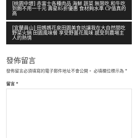
文
[桃園中壢] 赤富士各種肉品 海鮮 蔬菜 無限吃 和牛吃
到飽不用一千元 壽星85折優惠 食材夠水準 CP值真的
章
高
導
[宜蘭員山] 田媽媽花泉田園美食坊讓我在大自然間吃
覽
野菜火鍋 田園風味餐 享受野薑花風味 感受到農場主
人的熱情
發佈留言
發佈留言必須填寫的電子郵件地址不會公開。
必填欄位標示為
*
留言
*