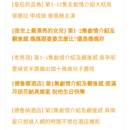
[皇后的品格] 第1~52集全劇情介紹大結局
張娜拉 申成錄 崔振赫主演
[我世上最漂亮的女兒] 第1~2集劇情介紹及
觀後感 媽媽跟婆婆怎麼比?還是媽媽好
[老男孩] 第1~5集劇情介紹及觀後感 吳爭前
妻過世半路蹦出個十幾歲兒子蕭晗
[德魯娜酒店] 第1集劇情介紹及觀後感 張滿
月送花給具燦星 祝他生日快樂
[德魯納酒店] 第2集劇情介紹及觀後感 具燦
星只想過人類的時間不想在酒店攪和