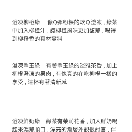
澄凍柳橙綠 – 像Q彈粉粿的軟Ｑ澄凍 , 綠茶
中加入柳橙汁 , 讓柳橙風味更加馥郁 ,
喝得
到柳橙香的真材實料
澄凍翠玉綠 – 有著翠玉綠的淡雅茶香 , 加上
柳橙
澄凍的果肉 , 有像真的在吃
柳橙一樣的
享受 , 這杯有著清新感
澄凍鮮奶綠 – 綠茶有茉莉花香 , 加入鮮奶喝
起來濃郁順口 , 漂亮的漸層外觀很討喜 , 伴