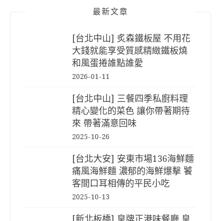
最新文章
[台北中山] 炙森鐵板屋 不用花
大錢就能享受質感精緻鐵板燒
和風蛋捲誰點誰愛
2026-01-11
[台北中山] 三餐四季私廚料理
精心變化的菜色 讓你帶著期待
來 帶著滿意回味
2025-10-26
[台北大安] 安東市場136海鮮麵
痛風海鮮麵 濃郁的海鮮爆擊 饕
客間口耳相傳的平民小吃
2025-10-13
[新北板橋] 皇牌正港味餐廳 皇