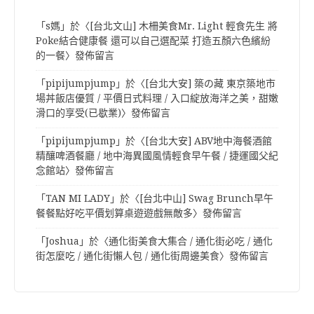
「
s媽
」於〈
[台北文山] 木柵美食Mr. Light 輕食先生 將
Poke結合健康餐 還可以自己選配菜 打造五顏六色繽紛
的一餐
〉發佈留言
「
pipijumpjump
」於〈
[台北大安] 築の藏 東京築地市
場丼飯店優質 / 平價日式料理 / 入口綻放海洋之美，甜嫩
滑口的享受(已歇業)
〉發佈留言
「
pipijumpjump
」於〈
[台北大安] ABV地中海餐酒館
精釀啤酒餐廳 / 地中海異國風情輕食早午餐 / 捷運國父紀
念館站
〉發佈留言
「
TAN MI LADY
」於〈
[台北中山] Swag Brunch早午
餐餐點好吃平價划算桌遊遊戲無敵多
〉發佈留言
「
Joshua
」於〈
通化街美食大集合 / 通化街必吃 / 通化
街怎麼吃 / 通化街懶人包 / 通化街周邊美食
〉發佈留言