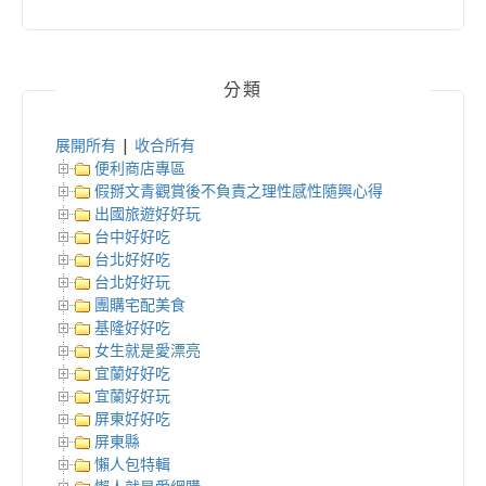
分類
展開所有
|
收合所有
便利商店專區
假掰文青觀賞後不負責之理性感性隨興心得
出國旅遊好好玩
台中好好吃
台北好好吃
台北好好玩
團購宅配美食
基隆好好吃
女生就是愛漂亮
宜蘭好好吃
宜蘭好好玩
屏東好好吃
屏東縣
懶人包特輯