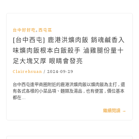
,
台中好好吃
西屯區
[台中西屯] 鹿港洪爌肉飯 銷魂鹹香入
味爌肉飯根本白飯殺手 滷雞腿份量十
足大塊又厚 眼睛會發亮
Clairehsuan
/
2024-09-29
台中西屯逢甲商圈附近的鹿港洪爌肉飯以爌肉飯為主打 , 還
有各式各樣的小菜品項、麵類及湯品 , 也有便當 , 價位基本
都在…
繼續閱讀
→