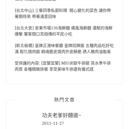
[台北中山] 三餐四季私廚料理 精心變化的菜色 讓你帶
著期待來 帶著滿意回味
[台北大安] 安東市場136海鮮麵 痛風海鮮麵 濃郁的海鮮
爆擊 饕客間口耳相傳的平民小吃
[新北板橋] 皇牌正港味餐廳 皇牌招牌飯 五種肉品吃好吃
滿 鬆化燒肉飯 銷魂脆皮燒肉外皮酥脆 誘人豬肉油脂香
受保護的內容: [宜蘭宜蘭] MIO米歐牛排館 高水準牛排
肉質 各種精緻排餐 享受美味牛排還有儀式感
熱門文章
功夫老爹好麵道~
2015-11-27