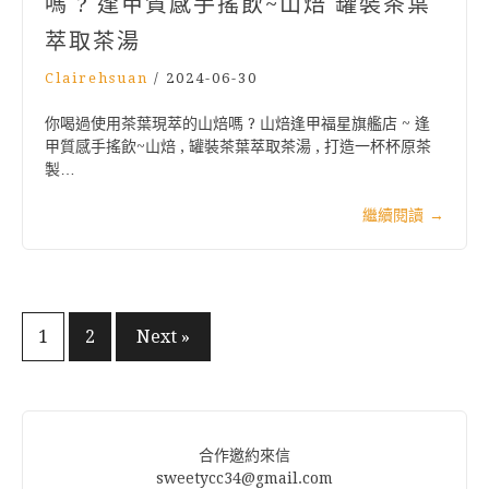
嗎 ? 逢甲質感手搖飲~山焙 罐裝茶葉
萃取茶湯
Clairehsuan
/
2024-06-30
你喝過使用茶葉現萃的山焙嗎 ? 山焙逢甲福星旗艦店 ~ 逢
甲質感手搖飲~山焙 , 罐裝茶葉萃取茶湯 , 打造一杯杯原茶
製…
繼續閱讀
→
文
1
2
Next »
章
分
頁
合作邀約來信
sweetycc34@gmail.com