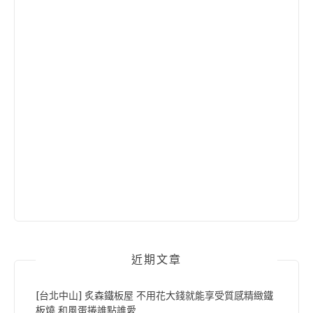
近期文章
[台北中山] 炙森鐵板屋 不用花大錢就能享受質感精緻鐵
板燒 和風蛋捲誰點誰愛