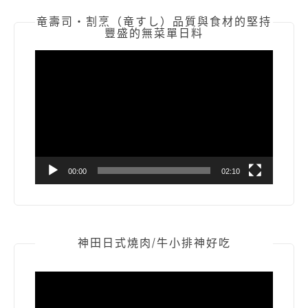
竜壽司‧割烹（竜すし）品質與食材的堅持
豐盛的無菜單日料
視
訊
播
放
器
00:00
02:10
神田日式燒肉/牛小排神好吃
視
訊
播