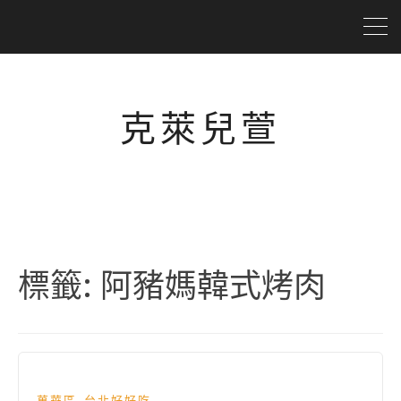
克萊兒萱
標籤:
阿豬媽韓式烤肉
,
萬華區
台北好好吃