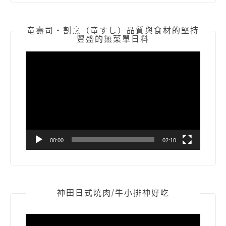
竜壽司‧割烹（竜すし）品質與食材的堅持
豐盛的無菜單日料
視
訊
播
放
器
00:00
02:10
神田日式燒肉/牛小排神好吃
視