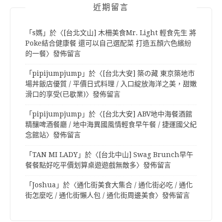
近期留言
「
s媽
」於〈
[台北文山] 木柵美食Mr. Light 輕食先生 將
Poke結合健康餐 還可以自己選配菜 打造五顏六色繽紛
的一餐
〉發佈留言
「
pipijumpjump
」於〈
[台北大安] 築の藏 東京築地市
場丼飯店優質 / 平價日式料理 / 入口綻放海洋之美，甜嫩
滑口的享受(已歇業)
〉發佈留言
「
pipijumpjump
」於〈
[台北大安] ABV地中海餐酒館
精釀啤酒餐廳 / 地中海異國風情輕食早午餐 / 捷運國父紀
念館站
〉發佈留言
「
TAN MI LADY
」於〈
[台北中山] Swag Brunch早午
餐餐點好吃平價划算桌遊遊戲無敵多
〉發佈留言
「
Joshua
」於〈
通化街美食大集合 / 通化街必吃 / 通化
街怎麼吃 / 通化街懶人包 / 通化街周邊美食
〉發佈留言