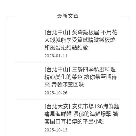
最新文章
[台北中山] 炙森鐵板屋 不用花
大錢就能享受質感精緻鐵板燒
和風蛋捲誰點誰愛
2026-01-11
[台北中山] 三餐四季私廚料理
精心變化的菜色 讓你帶著期待
來 帶著滿意回味
2025-10-26
[台北大安] 安東市場136海鮮麵
痛風海鮮麵 濃郁的海鮮爆擊 饕
客間口耳相傳的平民小吃
2025-10-13