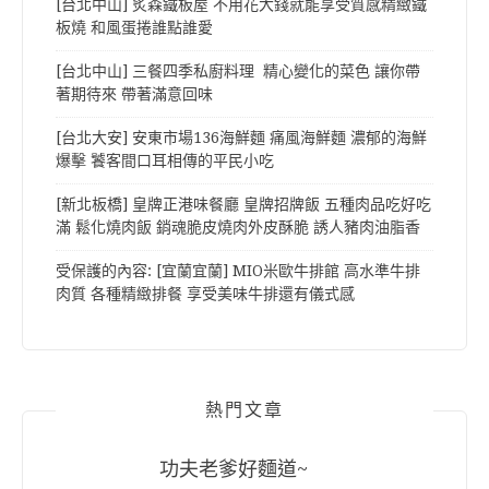
[台北中山] 炙森鐵板屋 不用花大錢就能享受質感精緻鐵
板燒 和風蛋捲誰點誰愛
[台北中山] 三餐四季私廚料理 精心變化的菜色 讓你帶
著期待來 帶著滿意回味
[台北大安] 安東市場136海鮮麵 痛風海鮮麵 濃郁的海鮮
爆擊 饕客間口耳相傳的平民小吃
[新北板橋] 皇牌正港味餐廳 皇牌招牌飯 五種肉品吃好吃
滿 鬆化燒肉飯 銷魂脆皮燒肉外皮酥脆 誘人豬肉油脂香
受保護的內容: [宜蘭宜蘭] MIO米歐牛排館 高水準牛排
肉質 各種精緻排餐 享受美味牛排還有儀式感
熱門文章
功夫老爹好麵道~