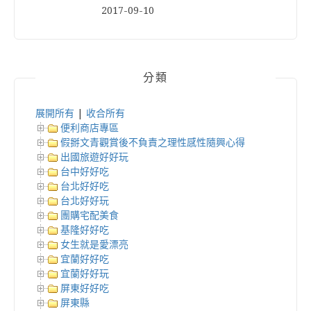
2017-09-10
分類
展開所有
|
收合所有
便利商店專區
假掰文青觀賞後不負責之理性感性隨興心得
出國旅遊好好玩
台中好好吃
台北好好吃
台北好好玩
團購宅配美食
基隆好好吃
女生就是愛漂亮
宜蘭好好吃
宜蘭好好玩
屏東好好吃
屏東縣