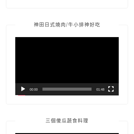
神田日式燒肉/牛小排神好吃
視
訊
播
放
器
00:00
01:48
三個傻瓜蔬食料理