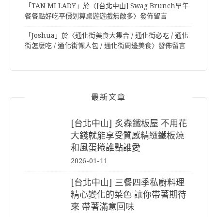
「
TAN MI LADY
」於〈
[台北中山] Swag Brunch早午
餐餐點好吃平價划算桌遊遊戲無敵多
〉發佈留言
「
Joshua
」於〈
通化街美食大集合 / 通化街必吃 / 通化
街怎麼吃 / 通化街懶人包 / 通化街周邊美食
〉發佈留言
最新文章
[台北中山] 炙森鐵板屋 不用花
大錢就能享受質感精緻鐵板燒
和風蛋捲誰點誰愛
2026-01-11
[台北中山] 三餐四季私廚料理
精心變化的菜色 讓你帶著期待
來 帶著滿意回味