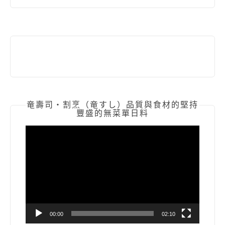
竜壽司‧割烹（竜すし）品質與食材的堅持
豐盛的無菜單日料
視
訊
播
放
器
00:00
02:10