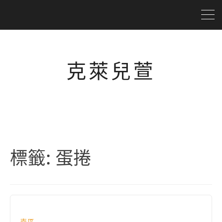
克萊兒萱
標籤:
蛋捲
南區