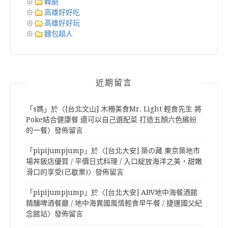
韓劇
高雄好好吃
高雄好好玩
麵包超人
近期留言
「
s媽
」於〈
[台北文山] 木柵美食Mr. Light 輕食先生 將
Poke結合健康餐 還可以自己選配菜 打造五顏六色繽紛
的一餐
〉發佈留言
「
pipijumpjump
」於〈
[台北大安] 築の藏 東京築地市
場丼飯店優質 / 平價日式料理 / 入口綻放海洋之美，甜嫩
滑口的享受(已歇業)
〉發佈留言
「
pipijumpjump
」於〈
[台北大安] ABV地中海餐酒館
精釀啤酒餐廳 / 地中海異國風情輕食早午餐 / 捷運國父紀
念館站
〉發佈留言