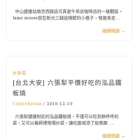
中山捷運站南京西路這可真是午茶店咖啡店的一級戰區，
tame moose就在新光三越這隔壁的小巷子，彎進來走…
繼續閱讀
→
大安區
[台北大安] 六張犁平價好吃的泓品鐵
板燒
Clairehsuan
/
2016-12-10
六張犁捷運附近的泓品鐵板燒，不僅可以吃到熱呼呼的
菜，又可以看師傅現場炒菜，讓吃飯增添了些樂趣 …
繼續閱讀
→