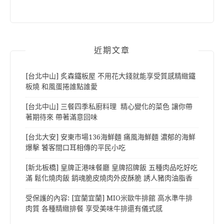
近期文章
[台北中山] 炙森鐵板屋 不用花大錢就能享受質感精緻鐵
板燒 和風蛋捲誰點誰愛
[台北中山] 三餐四季私廚料理 精心變化的菜色 讓你帶
著期待來 帶著滿意回味
[台北大安] 安東市場136海鮮麵 痛風海鮮麵 濃郁的海鮮
爆擊 饕客間口耳相傳的平民小吃
[新北板橋] 皇牌正港味餐廳 皇牌招牌飯 五種肉品吃好吃
滿 鬆化燒肉飯 銷魂脆皮燒肉外皮酥脆 誘人豬肉油脂香
受保護的內容: [宜蘭宜蘭] MIO米歐牛排館 高水準牛排
肉質 各種精緻排餐 享受美味牛排還有儀式感