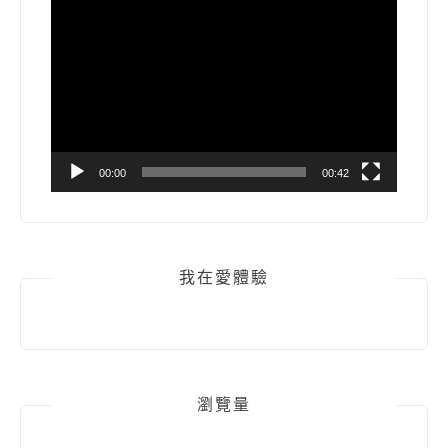
視
訊
播
放
器
00:00
00:42
我在愛體驗
瀏覽量