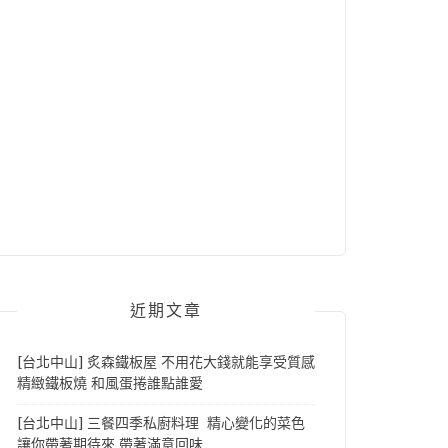
近期文章
[台北中山] 炙森鐵板屋 不用花大錢就能享受質感
精緻鐵板燒 和風蛋捲誰點誰愛
[台北中山] 三餐四季私廚料理 精心變化的菜色
讓你帶著期待來 帶著滿意回味