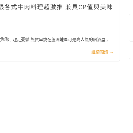
雞跟各式牛肉料理超激推 兼具CP值與美味
朋友聚聚 , 趕走憂鬱 熊賀串燒在蘆洲地區可是高人氣的居酒屋 ,…
繼續閱讀
→