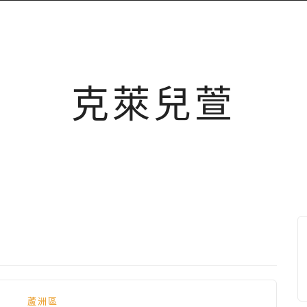
克萊兒萱
蘆洲區