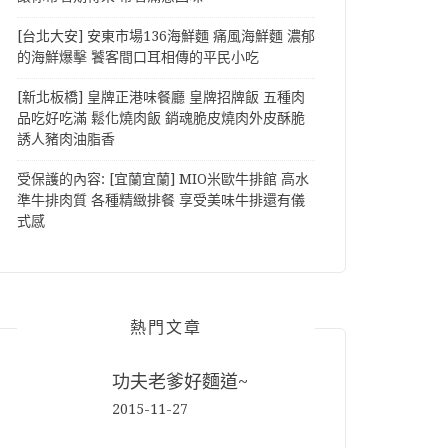
[台北大安] 安東市場136海鮮麵 痛風海鮮麵 濃郁
的海鮮爆擊 饕客間口耳相傳的平民小吃
[新北板橋] 皇牌正港味餐廳 皇牌招牌飯 五種肉
品吃好吃滿 鬆化燒肉飯 銷魂脆皮燒肉外皮酥脆
誘人豬肉油脂香
受保護的內容: [宜蘭宜蘭] MIO米歐牛排館 高水
準牛排肉質 各種精緻排餐 享受美味牛排還有儀
式感
熱門文章
功夫老爹好麵道~
2015-11-27