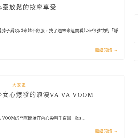
身心靈放鬆的按摩享受
得脖子肩頸越來越不舒服，找了週末來這間看起來很雅致的「靜
繼續閱讀
→
大安區
女心爆發的浪漫VA VA VOOM
 VOOM的門就開始在內心尖叫千百回 &n…
繼續閱讀
→