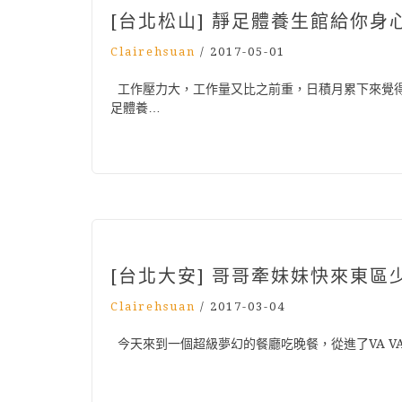
[台北松山] 靜足體養生館給你
Clairehsuan
/
2017-05-01
工作壓力大，工作量又比之前重，日積月累下來覺
足體養…
[台北大安] 哥哥牽妹妹快來東區少
Clairehsuan
/
2017-03-04
今天來到一個超級夢幻的餐廳吃晚餐，從進了VA VA