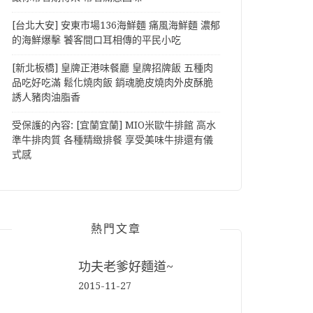
[台北大安] 安東市場136海鮮麵 痛風海鮮麵 濃郁
的海鮮爆擊 饕客間口耳相傳的平民小吃
[新北板橋] 皇牌正港味餐廳 皇牌招牌飯 五種肉
品吃好吃滿 鬆化燒肉飯 銷魂脆皮燒肉外皮酥脆
誘人豬肉油脂香
受保護的內容: [宜蘭宜蘭] MIO米歐牛排館 高水
準牛排肉質 各種精緻排餐 享受美味牛排還有儀
式感
熱門文章
功夫老爹好麵道~
2015-11-27