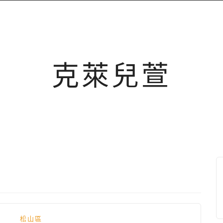
克萊兒萱
松山區