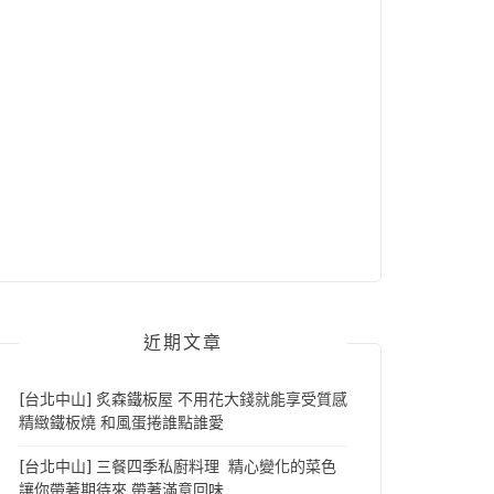
近期文章
[台北中山] 炙森鐵板屋 不用花大錢就能享受質感
精緻鐵板燒 和風蛋捲誰點誰愛
[台北中山] 三餐四季私廚料理 精心變化的菜色
讓你帶著期待來 帶著滿意回味