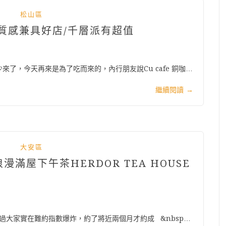
松山區
精緻質感兼具好店/千層派有超值
了，今天再來是為了吃而來的，內行朋友說Cu cafe 銅咖…
繼續閱讀
→
大安區
滿屋下午茶HERDOR TEA HOUSE
不過大家實在難約指數爆炸，約了將近兩個月才約成 &nbsp…