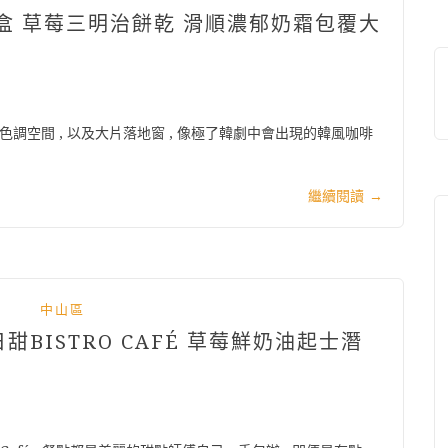
禮盒 草莓三明治餅乾 滑順濃郁奶霜包覆大
色調空間 , 以及大片落地窗 , 像極了韓劇中會出現的韓風咖啡
繼續閱讀
→
中山區
甜BISTRO CAFÉ 草莓鮮奶油起士潛