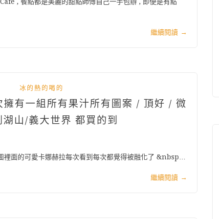
Café , 餐點都是美麗的甜點師傅自己一手包辦 , 即便是有點
繼續閱讀
→
冰的熱的喝的
擁有一組所有果汁所有圖案 / 頂好 / 微
劍湖山/義大世界 都買的到
圖裡面的可愛卡娜赫拉每次看到每次都覺得被融化了 &nbsp…
繼續閱讀
→