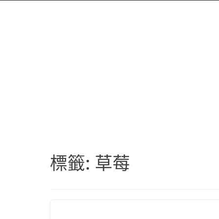
標籤:
草莓