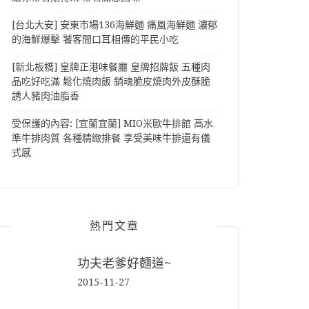
[台北大安] 安東市場136海鮮麵 痛風海鮮麵 濃郁
的海鮮爆擊 饕客間口耳相傳的平民小吃
[新北板橋] 皇牌正港味餐廳 皇牌招牌飯 五種肉
品吃好吃滿 鬆化燒肉飯 銷魂脆皮燒肉外皮酥脆
誘人豬肉油脂香
受保護的內容: [宜蘭宜蘭] MIO米歐牛排館 高水
準牛排肉質 各種精緻排餐 享受美味牛排還有儀
式感
熱門文章
功夫老爹好麵道~
2015-11-27