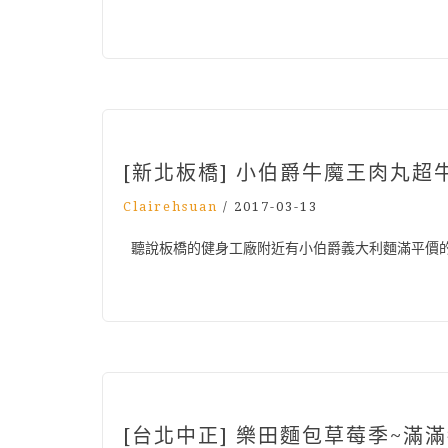
[新北板橋] 小伯爵牛魔王肉丸
Clairehsuan
/
2017-03-13
聽說板橋的健身工廠附近有小伯爵義大利麵滿平價
[台北中正] 樂田麵包草莓季~滿