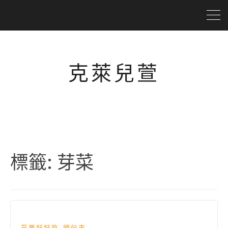
克萊兒萱
標籤:
芽菜
,
苗栗好好吃
頭份市