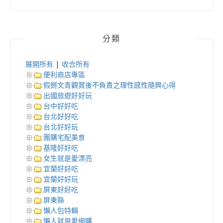
分類
展開所有
|
收合所有
便利商店專區
假掰文青觀賞後不負責之理性感性隨興心得
出國旅遊好好玩
台中好好吃
台北好好吃
台北好好玩
團購宅配美食
基隆好好吃
女生就是愛漂亮
宜蘭好好吃
宜蘭好好玩
屏東好好吃
屏東縣
懶人包特輯
懶人就是愛網購