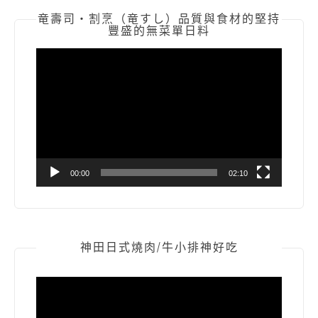
竜壽司‧割烹（竜すし）品質與食材的堅持
豐盛的無菜單日料
視
訊
播
放
器
00:00
02:10
神田日式燒肉/牛小排神好吃
視
訊
播