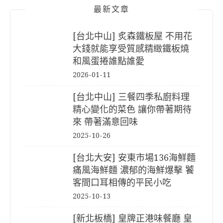
最新文章
[台北中山] 炙森鐵板屋 不用花
大錢就能享受質感精緻鐵板燒
和風蛋捲誰點誰愛
2026-01-11
[台北中山] 三餐四季私廚料理
精心變化的菜色 讓你帶著期待
來 帶著滿意回味
2025-10-26
[台北大安] 安東市場136海鮮麵
痛風海鮮麵 濃郁的海鮮爆擊 饕
客間口耳相傳的平民小吃
2025-10-13
[新北板橋] 皇牌正港味餐廳 皇