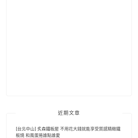
近期文章
[台北中山] 炙森鐵板屋 不用花大錢就能享受質感精緻鐵
板燒 和風蛋捲誰點誰愛