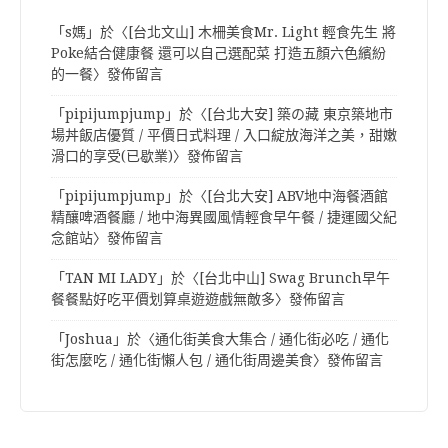
「
s媽
」於〈
[台北文山] 木柵美食Mr. Light 輕食先生 將
Poke結合健康餐 還可以自己選配菜 打造五顏六色繽紛
的一餐
〉發佈留言
「
pipijumpjump
」於〈
[台北大安] 築の藏 東京築地市
場丼飯店優質 / 平價日式料理 / 入口綻放海洋之美，甜嫩
滑口的享受(已歇業)
〉發佈留言
「
pipijumpjump
」於〈
[台北大安] ABV地中海餐酒館
精釀啤酒餐廳 / 地中海異國風情輕食早午餐 / 捷運國父紀
念館站
〉發佈留言
「
TAN MI LADY
」於〈
[台北中山] Swag Brunch早午
餐餐點好吃平價划算桌遊遊戲無敵多
〉發佈留言
「
Joshua
」於〈
通化街美食大集合 / 通化街必吃 / 通化
街怎麼吃 / 通化街懶人包 / 通化街周邊美食
〉發佈留言