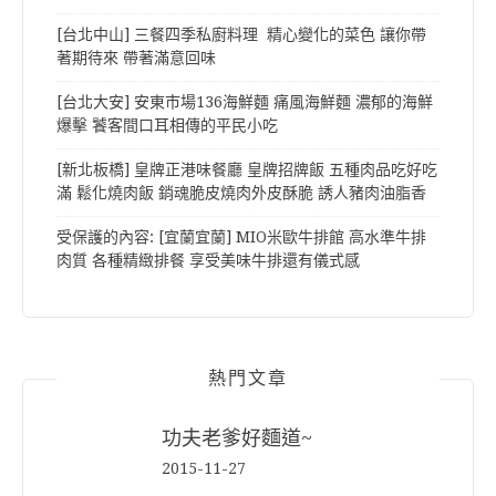
[台北中山] 三餐四季私廚料理 精心變化的菜色 讓你帶
著期待來 帶著滿意回味
[台北大安] 安東市場136海鮮麵 痛風海鮮麵 濃郁的海鮮
爆擊 饕客間口耳相傳的平民小吃
[新北板橋] 皇牌正港味餐廳 皇牌招牌飯 五種肉品吃好吃
滿 鬆化燒肉飯 銷魂脆皮燒肉外皮酥脆 誘人豬肉油脂香
受保護的內容: [宜蘭宜蘭] MIO米歐牛排館 高水準牛排
肉質 各種精緻排餐 享受美味牛排還有儀式感
熱門文章
功夫老爹好麵道~
2015-11-27