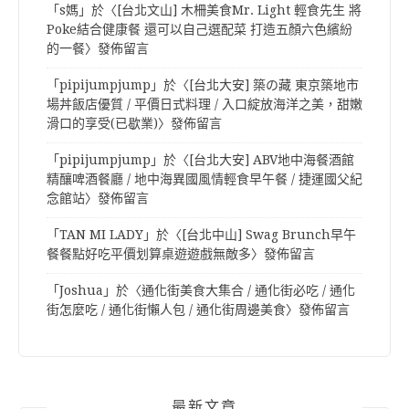
「
s媽
」於〈
[台北文山] 木柵美食Mr. Light 輕食先生 將
Poke結合健康餐 還可以自己選配菜 打造五顏六色繽紛
的一餐
〉發佈留言
「
pipijumpjump
」於〈
[台北大安] 築の藏 東京築地市
場丼飯店優質 / 平價日式料理 / 入口綻放海洋之美，甜嫩
滑口的享受(已歇業)
〉發佈留言
「
pipijumpjump
」於〈
[台北大安] ABV地中海餐酒館
精釀啤酒餐廳 / 地中海異國風情輕食早午餐 / 捷運國父紀
念館站
〉發佈留言
「
TAN MI LADY
」於〈
[台北中山] Swag Brunch早午
餐餐點好吃平價划算桌遊遊戲無敵多
〉發佈留言
「
Joshua
」於〈
通化街美食大集合 / 通化街必吃 / 通化
街怎麼吃 / 通化街懶人包 / 通化街周邊美食
〉發佈留言
最新文章