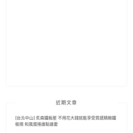
近期文章
[台北中山] 炙森鐵板屋 不用花大錢就能享受質感精緻鐵
板燒 和風蛋捲誰點誰愛