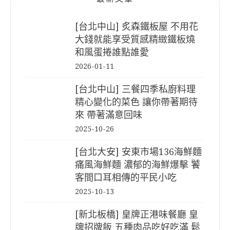
[台北中山] 炙森鐵板屋 不用花
大錢就能享受質感精緻鐵板燒
和風蛋捲誰點誰愛
2026-01-11
[台北中山] 三餐四季私廚料理
精心變化的菜色 讓你帶著期待
來 帶著滿意回味
2025-10-26
[台北大安] 安東市場136海鮮麵
痛風海鮮麵 濃郁的海鮮爆擊 饕
客間口耳相傳的平民小吃
2025-10-13
[新北板橋] 皇牌正港味餐廳 皇
牌招牌飯 五種肉品吃好吃滿 鬆