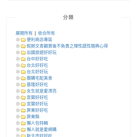
分類
展開所有
|
收合所有
便利商店專區
假掰文青觀賞後不負責之理性感性隨興心得
出國旅遊好好玩
台中好好吃
台北好好吃
台北好好玩
團購宅配美食
基隆好好吃
女生就是愛漂亮
宜蘭好好吃
宜蘭好好玩
屏東好好吃
屏東縣
懶人包特輯
懶人就是愛網購
新北市好好吃