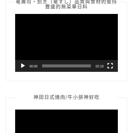
竜壽司‧割烹（竜すし）品質與食材的堅持
豐盛的無菜單日料
視
訊
播
放
器
00:00
02:10
神田日式燒肉/牛小排神好吃
視
訊
播
放