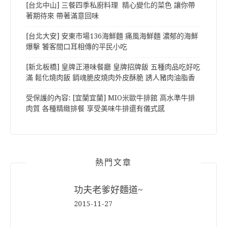
[台北中山] 三餐四季私廚料理 精心變化的菜色 讓你帶
著期待來 帶著滿意回味
[台北大安] 安東市場136海鮮麵 痛風海鮮麵 濃郁的海鮮
爆擊 饕客間口耳相傳的平民小吃
[新北板橋] 皇牌正港味餐廳 皇牌招牌飯 五種肉品吃好吃
滿 鬆化燒肉飯 銷魂脆皮燒肉外皮酥脆 誘人豬肉油脂香
受保護的內容: [宜蘭宜蘭] MIO米歐牛排館 高水準牛排
肉質 各種精緻排餐 享受美味牛排還有儀式感
熱門文章
功夫老爹好麵道~
2015-11-27