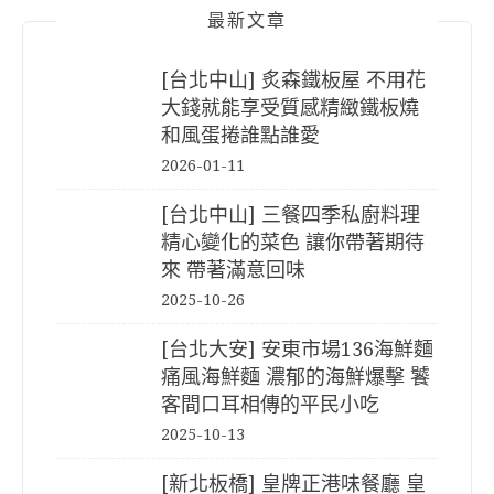
最新文章
[台北中山] 炙森鐵板屋 不用花
大錢就能享受質感精緻鐵板燒
和風蛋捲誰點誰愛
2026-01-11
[台北中山] 三餐四季私廚料理
精心變化的菜色 讓你帶著期待
來 帶著滿意回味
2025-10-26
[台北大安] 安東市場136海鮮麵
痛風海鮮麵 濃郁的海鮮爆擊 饕
客間口耳相傳的平民小吃
2025-10-13
[新北板橋] 皇牌正港味餐廳 皇