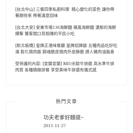
[台北中山] 三餐四季私廚料理 精心變化的菜色 讓你帶
著期待來 帶著滿意回味
[台北大安] 安東市場136海鮮麵 痛風海鮮麵 濃郁的海鮮
爆擊 饕客間口耳相傳的平民小吃
[新北板橋] 皇牌正港味餐廳 皇牌招牌飯 五種肉品吃好吃
滿 鬆化燒肉飯 銷魂脆皮燒肉外皮酥脆 誘人豬肉油脂香
受保護的內容: [宜蘭宜蘭] MIO米歐牛排館 高水準牛排
肉質 各種精緻排餐 享受美味牛排還有儀式感
熱門文章
功夫老爹好麵道~
2015-11-27