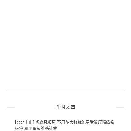
近期文章
[台北中山] 炙森鐵板屋 不用花大錢就能享受質感精緻鐵
板燒 和風蛋捲誰點誰愛