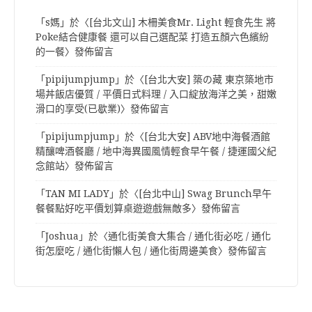
「
s媽
」於〈
[台北文山] 木柵美食Mr. Light 輕食先生 將
Poke結合健康餐 還可以自己選配菜 打造五顏六色繽紛
的一餐
〉發佈留言
「
pipijumpjump
」於〈
[台北大安] 築の藏 東京築地市
場丼飯店優質 / 平價日式料理 / 入口綻放海洋之美，甜嫩
滑口的享受(已歇業)
〉發佈留言
「
pipijumpjump
」於〈
[台北大安] ABV地中海餐酒館
精釀啤酒餐廳 / 地中海異國風情輕食早午餐 / 捷運國父紀
念館站
〉發佈留言
「
TAN MI LADY
」於〈
[台北中山] Swag Brunch早午
餐餐點好吃平價划算桌遊遊戲無敵多
〉發佈留言
「
Joshua
」於〈
通化街美食大集合 / 通化街必吃 / 通化
街怎麼吃 / 通化街懶人包 / 通化街周邊美食
〉發佈留言