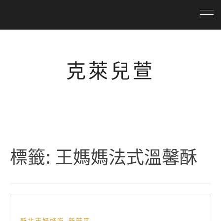
克萊兒萱
標籤:
王媽媽法式溫馨酥
,
新北市好好吃
新莊區