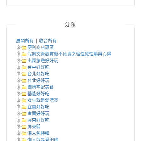
分類
展開所有
|
收合所有
便利商店專區
假掰文青觀賞後不負責之理性感性隨興心得
出國旅遊好好玩
台中好好吃
台北好好吃
台北好好玩
團購宅配美食
基隆好好吃
女生就是愛漂亮
宜蘭好好吃
宜蘭好好玩
屏東好好吃
屏東縣
懶人包特輯
懶人就是愛網購