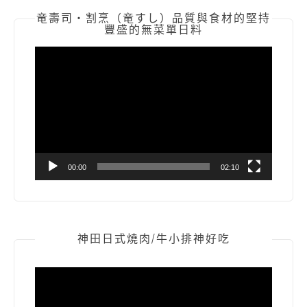
竜壽司‧割烹（竜すし）品質與食材的堅持
豐盛的無菜單日料
視
訊
播
放
器
00:00
02:10
神田日式燒肉/牛小排神好吃
視
訊
播