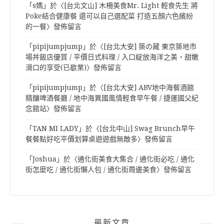
「
s媽
」於〈
[台北文山] 木柵美食Mr. Light 輕食先生 將
Poke結合健康餐 還可以自己選配菜 打造五顏六色繽紛
的一餐
〉發佈留言
「
pipijumpjump
」於〈
[台北大安] 築の藏 東京築地市
場丼飯店優質 / 平價日式料理 / 入口綻放海洋之美，甜嫩
滑口的享受(已歇業)
〉發佈留言
「
pipijumpjump
」於〈
[台北大安] ABV地中海餐酒館
精釀啤酒餐廳 / 地中海異國風情輕食早午餐 / 捷運國父紀
念館站
〉發佈留言
「
TAN MI LADY
」於〈
[台北中山] Swag Brunch早午
餐餐點好吃平價划算桌遊遊戲無敵多
〉發佈留言
「
Joshua
」於〈
通化街美食大集合 / 通化街必吃 / 通化
街怎麼吃 / 通化街懶人包 / 通化街周邊美食
〉發佈留言
最新文章