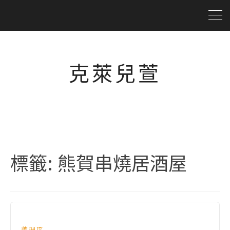
克萊兒萱
標籤:
熊賀串燒居酒屋
蘆洲區