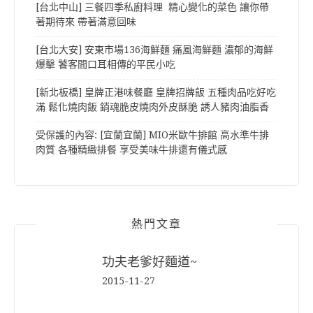
[台北中山] 三餐四季私廚料理 精心變化的菜色 讓你帶
著期待來 帶著滿意回味
[台北大安] 安東市場136海鮮麵 痛風海鮮麵 濃郁的海鮮
爆擊 饕客間口耳相傳的平民小吃
[新北板橋] 皇牌正港味餐廳 皇牌招牌飯 五種肉品吃好吃
滿 鬆化燒肉飯 銷魂脆皮燒肉外皮酥脆 誘人豬肉油脂香
受保護的內容: [宜蘭宜蘭] MIO米歐牛排館 高水準牛排
肉質 各種精緻排餐 享受美味牛排還有儀式感
熱門文章
功夫老爹好麵道~
2015-11-27