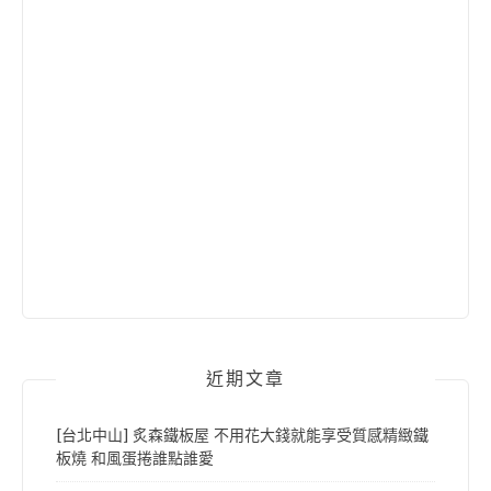
近期文章
[台北中山] 炙森鐵板屋 不用花大錢就能享受質感精緻鐵
板燒 和風蛋捲誰點誰愛