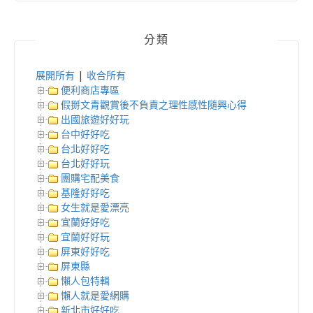
分類
展開所有
|
收合所有
便利商店專區
假掰文青觀賞後不負責之理性感性隨興心得
出國旅遊好好玩
台中好好吃
台北好好吃
台北好好玩
團購宅配美食
基隆好好吃
女生就是愛漂亮
宜蘭好好吃
宜蘭好好玩
屏東好好吃
屏東縣
懶人包特輯
懶人就是愛網購
新北市好好吃