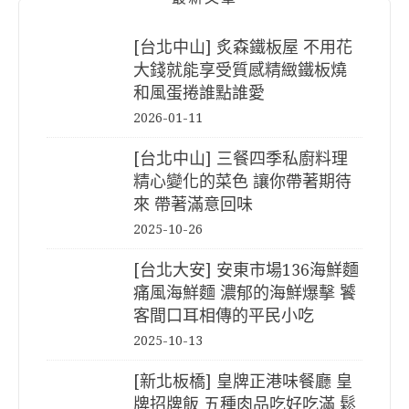
[台北中山] 炙森鐵板屋 不用花
大錢就能享受質感精緻鐵板燒
和風蛋捲誰點誰愛
2026-01-11
[台北中山] 三餐四季私廚料理
精心變化的菜色 讓你帶著期待
來 帶著滿意回味
2025-10-26
[台北大安] 安東市場136海鮮麵
痛風海鮮麵 濃郁的海鮮爆擊 饕
客間口耳相傳的平民小吃
2025-10-13
[新北板橋] 皇牌正港味餐廳 皇
牌招牌飯 五種肉品吃好吃滿 鬆