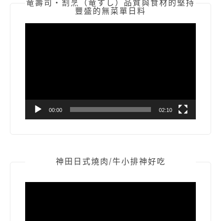
竜壽司‧割烹（竜すし）品質與食材的堅持
豐盛的無菜單日料
視
訊
播
放
器
00:00
02:10
神田日式燒肉/牛小排神好吃
視
訊
播
放