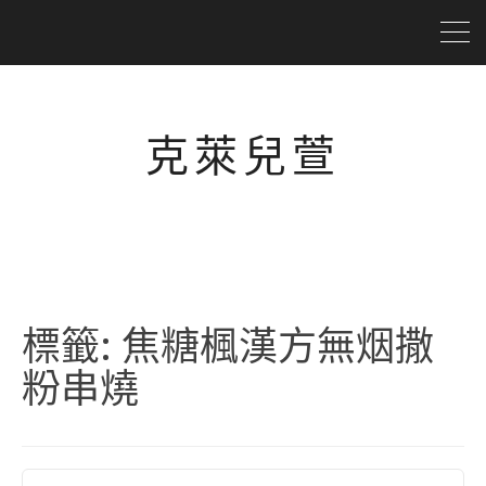
克萊兒萱
標籤:
焦糖楓漢方無烟撒
粉串燒