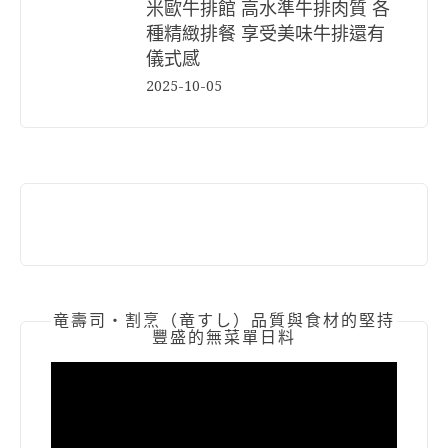
米歐牛排館 高水準牛排肉質 各
種精緻排餐 享受美味牛排還有
儀式感
2025-10-05
竜壽司‧割烹（竜すし）品質與食材的堅持
豐盛的無菜單日料
視
訊
播
放