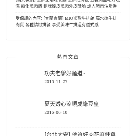
滿 鬆化燒肉飯 銷魂脆皮燒肉外皮酥脆 誘人豬肉油脂香
受保護的內容: [宜蘭宜蘭] MIO米歐牛排館 高水準牛排
肉質 各種精緻排餐 享受美味牛排還有儀式感
熱門文章
功夫老爹好麵道~
2015-11-27
夏天透心涼順成綠豆皇
2016-06-10
[台北大安] 優質好肉花麻辣鴛