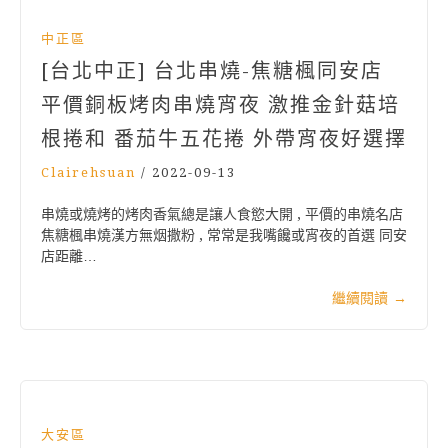
中正區
[台北中正] 台北串燒-焦糖楓同安店
平價銅板烤肉串燒宵夜 激推金針菇培
根捲和 番茄牛五花捲 外帶宵夜好選擇
Clairehsuan
/
2022-09-13
串燒或燒烤的烤肉香氣總是讓人食慾大開 , 平價的串燒名店
焦糖楓串燒漢方無烟撒粉 , 常常是我嘴饞或宵夜的首選 同安
店距離…
繼續閱讀
→
大安區