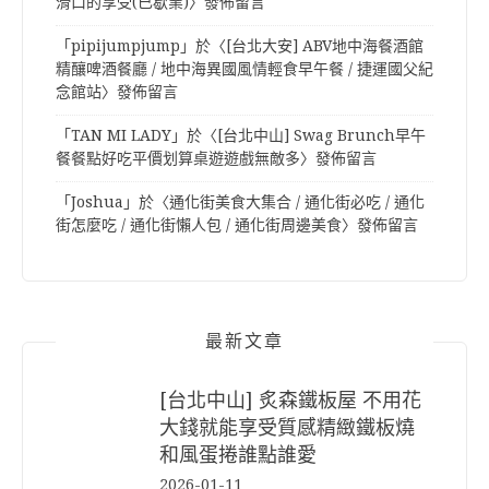
滑口的享受(已歇業)
〉發佈留言
「
pipijumpjump
」於〈
[台北大安] ABV地中海餐酒館
精釀啤酒餐廳 / 地中海異國風情輕食早午餐 / 捷運國父紀
念館站
〉發佈留言
「
TAN MI LADY
」於〈
[台北中山] Swag Brunch早午
餐餐點好吃平價划算桌遊遊戲無敵多
〉發佈留言
「
Joshua
」於〈
通化街美食大集合 / 通化街必吃 / 通化
街怎麼吃 / 通化街懶人包 / 通化街周邊美食
〉發佈留言
最新文章
[台北中山] 炙森鐵板屋 不用花
大錢就能享受質感精緻鐵板燒
和風蛋捲誰點誰愛
2026-01-11