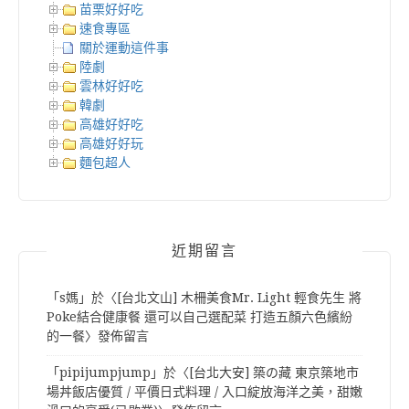
苗栗好好吃
速食專區
關於運動這件事
陸劇
雲林好好吃
韓劇
高雄好好吃
高雄好好玩
麵包超人
近期留言
「
s媽
」於〈
[台北文山] 木柵美食Mr. Light 輕食先生 將
Poke結合健康餐 還可以自己選配菜 打造五顏六色繽紛
的一餐
〉發佈留言
「
pipijumpjump
」於〈
[台北大安] 築の藏 東京築地市
場丼飯店優質 / 平價日式料理 / 入口綻放海洋之美，甜嫩