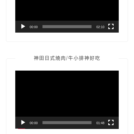
器
00:00
02:10
神田日式燒肉/牛小排神好吃
視
訊
播
放
器
00:00
01:48