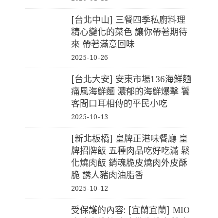
[台北中山] 三餐四季私廚料理
精心變化的菜色 讓你帶著期待
來 帶著滿意回味
2025-10-26
[台北大安] 安東市場136海鮮麵
痛風海鮮麵 濃郁的海鮮爆擊 饕
客間口耳相傳的平民小吃
2025-10-13
[新北板橋] 皇牌正港味餐廳 皇
牌招牌飯 五種肉品吃好吃滿 鬆
化燒肉飯 銷魂脆皮燒肉外皮酥
脆 誘人豬肉油脂香
2025-10-12
受保護的內容: [宜蘭宜蘭] MIO