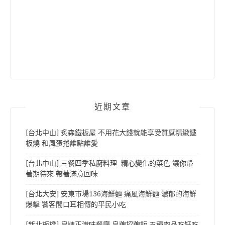
近期文章
[台北中山] 炙森鐵板屋 不用花大錢就能享受質感精緻鐵
板燒 和風蛋捲誰點誰愛
[台北中山] 三餐四季私廚料理 精心變化的菜色 讓你帶
著期待來 帶著滿意回味
[台北大安] 安東市場136海鮮麵 痛風海鮮麵 濃郁的海鮮
爆擊 饕客間口耳相傳的平民小吃
[新北板橋] 皇牌正港味餐廳 皇牌招牌飯 五種肉品吃好吃