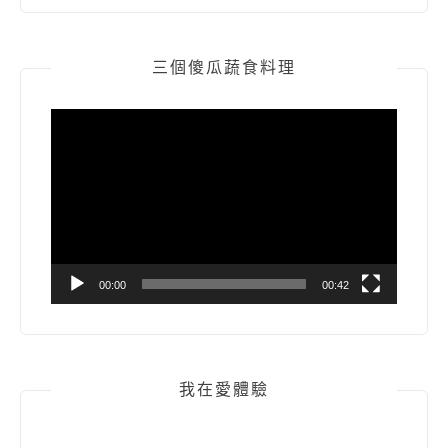
三個傻瓜蔬食料理
視
訊
播
放
器
00:00
00:42
我在愛體驗