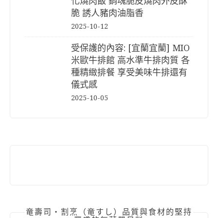
化燒肉飯 銷魂脆皮燒肉外皮酥
脆 誘人豬肉油脂香
2025-10-12
受保護的內容: [宜蘭宜蘭] MIO
米歐牛排館 高水準牛排肉質 各
種精緻排餐 享受美味牛排還有
儀式感
2025-10-05
竜壽司‧割烹（竜すし）品質與食材的堅持