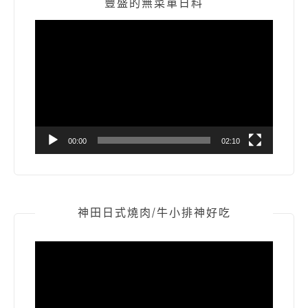
豐盛的無菜單日料
視
訊
播
放
器
00:00
02:10
神田日式燒肉/牛小排神好吃
視
訊
播
放
器