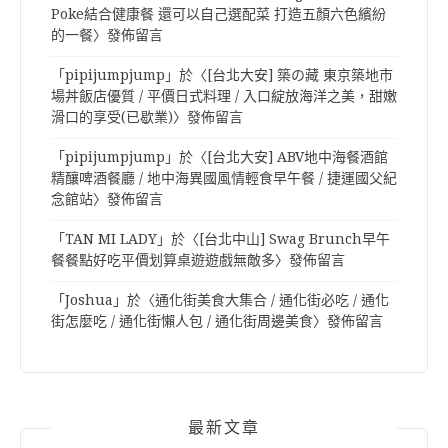
Poke結合健康餐 還可以自己選配菜 打造五顏六色繽紛
的一餐
〉發佈留言
「
pipijumpjump
」於〈
[台北大安] 築の藏 東京築地市
場丼飯店優質 / 平價日式料理 / 入口綻放海洋之美，甜嫩
滑口的享受(已歇業)
〉發佈留言
「
pipijumpjump
」於〈
[台北大安] ABV地中海餐酒館
精釀啤酒餐廳 / 地中海異國風情輕食早午餐 / 捷運國父紀
念館站
〉發佈留言
「
TAN MI LADY
」於〈
[台北中山] Swag Brunch早午
餐餐點好吃平價划算桌遊遊戲無敵多
〉發佈留言
「
Joshua
」於〈
通化街美食大集合 / 通化街必吃 / 通化
街怎麼吃 / 通化街懶人包 / 通化街周邊美食
〉發佈留言
最新文章