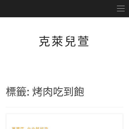
克萊兒萱
標籤:
烤肉吃到飽
,
萬華區
台北好好吃