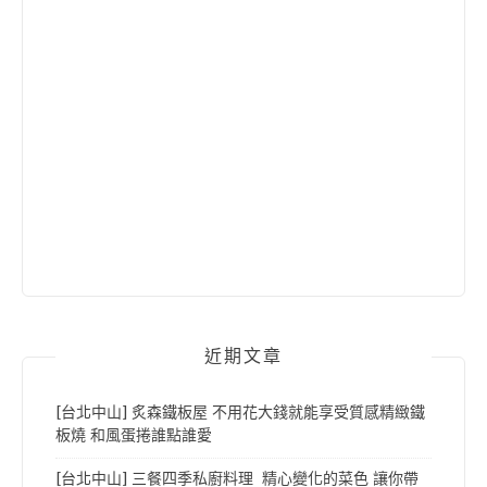
近期文章
[台北中山] 炙森鐵板屋 不用花大錢就能享受質感精緻鐵
板燒 和風蛋捲誰點誰愛
[台北中山] 三餐四季私廚料理 精心變化的菜色 讓你帶