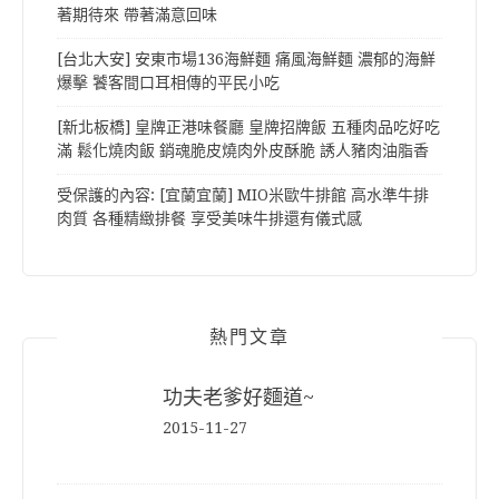
著期待來 帶著滿意回味
[台北大安] 安東市場136海鮮麵 痛風海鮮麵 濃郁的海鮮
爆擊 饕客間口耳相傳的平民小吃
[新北板橋] 皇牌正港味餐廳 皇牌招牌飯 五種肉品吃好吃
滿 鬆化燒肉飯 銷魂脆皮燒肉外皮酥脆 誘人豬肉油脂香
受保護的內容: [宜蘭宜蘭] MIO米歐牛排館 高水準牛排
肉質 各種精緻排餐 享受美味牛排還有儀式感
熱門文章
功夫老爹好麵道~
2015-11-27