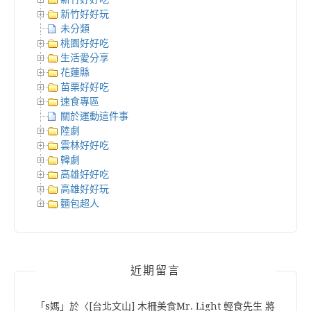
新竹好好玩
未分類
桃園好好吃
生活愛分享
花蓮縣
苗栗好好吃
速食專區
關於運動這件事
陸劇
雲林好好吃
韓劇
高雄好好吃
高雄好好玩
麵包超人
近期留言
「
s媽
」於〈
[台北文山] 木柵美食Mr. Light 輕食先生 將