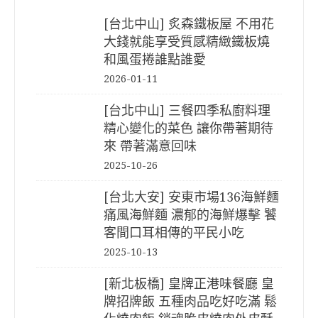
[台北中山] 炙森鐵板屋 不用花
大錢就能享受質感精緻鐵板燒
和風蛋捲誰點誰愛
2026-01-11
[台北中山] 三餐四季私廚料理
精心變化的菜色 讓你帶著期待
來 帶著滿意回味
2025-10-26
[台北大安] 安東市場136海鮮麵
痛風海鮮麵 濃郁的海鮮爆擊 饕
客間口耳相傳的平民小吃
2025-10-13
[新北板橋] 皇牌正港味餐廳 皇
牌招牌飯 五種肉品吃好吃滿 鬆