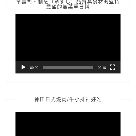
竜壽司‧割烹（竜すし）品質與食材的堅持
豐盛的無菜單日料
視
訊
播
放
器
00:00
02:10
神田日式燒肉/牛小排神好吃
視
訊
播
放