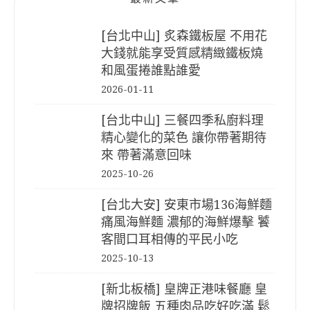
[台北中山] 炙森鐵板屋 不用花
大錢就能享受質感精緻鐵板燒
和風蛋捲誰點誰愛
2026-01-11
[台北中山] 三餐四季私廚料理
精心變化的菜色 讓你帶著期待
來 帶著滿意回味
2025-10-26
[台北大安] 安東市場136海鮮麵
痛風海鮮麵 濃郁的海鮮爆擊 饕
客間口耳相傳的平民小吃
2025-10-13
[新北板橋] 皇牌正港味餐廳 皇
牌招牌飯 五種肉品吃好吃滿 鬆