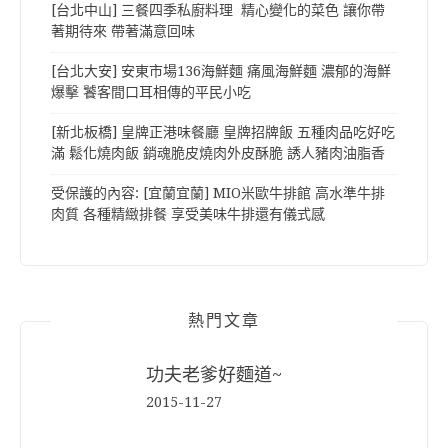
[台北中山] 三餐四季私廚料理 精心變化的菜色 讓你帶
著期待來 帶著滿意回味
[台北大安] 安東市場136海鮮麵 痛風海鮮麵 濃郁的海鮮
爆擊 饕客間口耳相傳的平民小吃
[新北板橋] 皇牌正港味餐廳 皇牌招牌飯 五種肉品吃好吃
滿 鬆化燒肉飯 銷魂脆皮燒肉外皮酥脆 誘人豬肉油脂香
受保護的內容: [宜蘭宜蘭] MIO米歐牛排館 高水準牛排
肉質 各種精緻排餐 享受美味牛排還有儀式感
熱門文章
功夫老爹好麵道~
2015-11-27