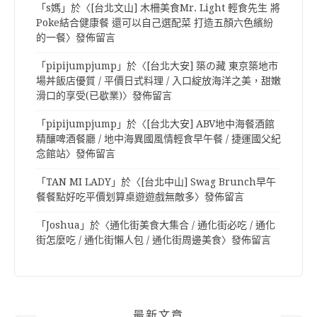
「
s媽
」於〈
[台北文山] 木柵美食Mr. Light 輕食先生 將
Poke結合健康餐 還可以自己選配菜 打造五顏六色繽紛
的一餐
〉發佈留言
「
pipijumpjump
」於〈
[台北大安] 築の藏 東京築地市
場丼飯店優質 / 平價日式料理 / 入口綻放海洋之美，甜嫩
滑口的享受(已歇業)
〉發佈留言
「
pipijumpjump
」於〈
[台北大安] ABV地中海餐酒館
精釀啤酒餐廳 / 地中海異國風情輕食早午餐 / 捷運國父紀
念館站
〉發佈留言
「
TAN MI LADY
」於〈
[台北中山] Swag Brunch早午
餐餐點好吃平價划算桌遊遊戲無敵多
〉發佈留言
「
Joshua
」於〈
通化街美食大集合 / 通化街必吃 / 通化
街怎麼吃 / 通化街懶人包 / 通化街周邊美食
〉發佈留言
最新文章