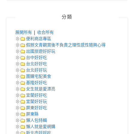
分類
展開所有
|
收合所有
便利商店專區
假掰文青觀賞後不負責之理性感性隨興心得
出國旅遊好好玩
台中好好吃
台北好好吃
台北好好玩
團購宅配美食
基隆好好吃
女生就是愛漂亮
宜蘭好好吃
宜蘭好好玩
屏東好好吃
屏東縣
懶人包特輯
懶人就是愛網購
新北市好好吃