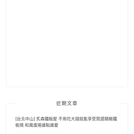
近期文章
[台北中山] 炙森鐵板屋 不用花大錢就能享受質感精緻鐵
板燒 和風蛋捲誰點誰愛