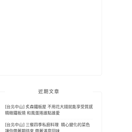
近期文章
[台北中山] 炙森鐵板屋 不用花大錢就能享受質感
精緻鐵板燒 和風蛋捲誰點誰愛
[台北中山] 三餐四季私廚料理 精心變化的菜色
讓你帶著期待來 帶著滿意回味