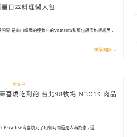
酒屋日本料理懶人包
好開胃 是來自韓國的連鎖店的yumsem紫菜包飯價格很親民 ,
繼續閱讀
→
大安區
SE壽喜燒吃到飽 台北98牧場 NEO19 肉品
Mo-Paradise壽喜燒到了用餐時間還是人滿為患 , 還…