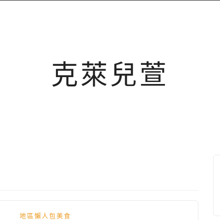
克萊兒萱
地區懶人包美食