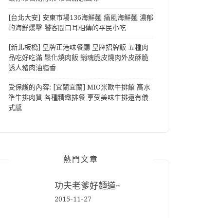
[台北大安] 安東市場136海鮮麵 痛風海鮮麵 濃郁
的海鮮爆擊 饕客間口耳相傳的平民小吃
[新北板橋] 皇牌正港味餐廳 皇牌招牌飯 五種肉
品吃好吃滿 鬆化燒肉飯 銷魂脆皮燒肉外皮酥脆
誘人豬肉油脂香
受保護的內容: [宜蘭宜蘭] MIO米歐牛排館 高水
準牛排肉質 各種精緻排餐 享受美味牛排還有儀
式感
熱門文章
功夫老爹好麵道~
2015-11-27