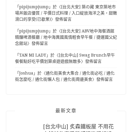
「
pipijumpjump
」於〈
[台北大安] 築の藏 東京築地市
場丼飯店優質 / 平價日式料理 / 入口綻放海洋之美，甜嫩
滑口的享受(已歇業)
〉發佈留言
「
pipijumpjump
」於〈
[台北大安] ABV地中海餐酒館
精釀啤酒餐廳 / 地中海異國風情輕食早午餐 / 捷運國父紀
念館站
〉發佈留言
「
TAN MI LADY
」於〈
[台北中山] Swag Brunch早午
餐餐點好吃平價划算桌遊遊戲無敵多
〉發佈留言
「
Joshua
」於〈
通化街美食大集合 / 通化街必吃 / 通化
街怎麼吃 / 通化街懶人包 / 通化街周邊美食
〉發佈留言
最新文章
[台北中山] 炙森鐵板屋 不用花