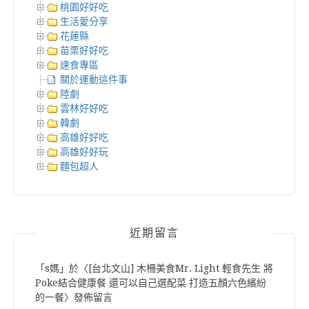
桃園好好吃
生活愛分享
花蓮縣
苗栗好好吃
速食專區
關於運動這件事
陸劇
雲林好好吃
韓劇
高雄好好吃
高雄好好玩
麵包超人
近期留言
「
s媽
」於〈
[台北文山] 木柵美食Mr. Light 輕食先生 將
Poke結合健康餐 還可以自己選配菜 打造五顏六色繽紛
的一餐
〉發佈留言