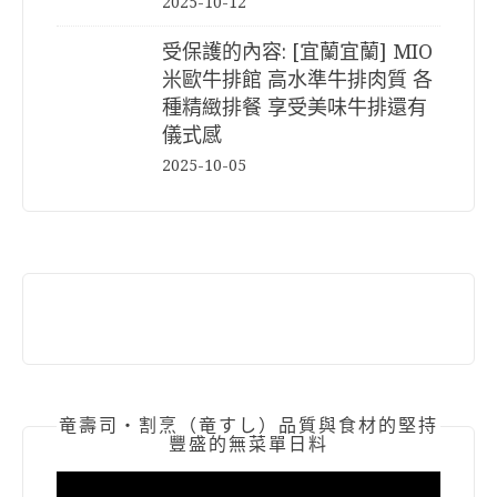
2025-10-12
受保護的內容: [宜蘭宜蘭] MIO
米歐牛排館 高水準牛排肉質 各
種精緻排餐 享受美味牛排還有
儀式感
2025-10-05
竜壽司‧割烹（竜すし）品質與食材的堅持
豐盛的無菜單日料
視