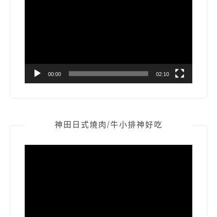
訊
播
放
器
00:00
02:10
神田日式燒肉/牛小排神好吃
視
訊
播
放
器