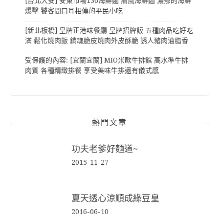
[台北大安] 安東市場136海鮮麵 痛風海鮮麵 濃郁的海鮮
爆擊 饕客間口耳相傳的平民小吃
[新北板橋] 皇牌正港味餐廳 皇牌招牌飯 五種肉品吃好吃
滿 鬆化燒肉飯 銷魂脆皮燒肉外皮酥脆 誘人豬肉油脂香
受保護的內容: [宜蘭宜蘭] MIO米歐牛排館 高水準牛排
肉質 各種精緻排餐 享受美味牛排還有儀式感
熱門文章
功夫老爹好麵道~
2015-11-27
夏天透心涼順成綠豆皇
2016-06-10