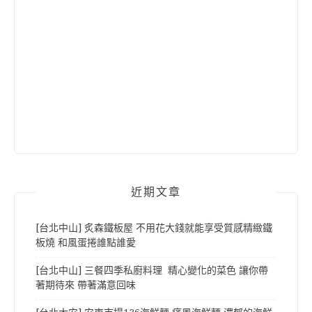
近期文章
[台北中山] 炙森鐵板屋 不用花大錢就能享受質感精緻鐵
板燒 和風蛋捲誰點誰愛
[台北中山] 三餐四季私廚料理 精心變化的菜色 讓你帶
著期待來 帶著滿意回味