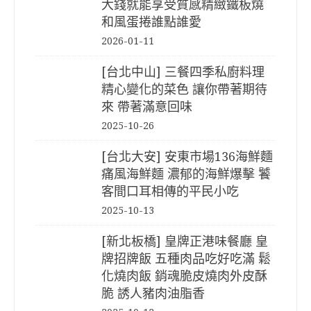
大錢就能享受質感精緻鐵板燒
和風蛋捲誰點誰愛
2026-01-11
[台北中山] 三餐四季私廚料理
精心變化的菜色 讓你帶著期待
來 帶著滿意回味
2025-10-26
[台北大安] 安東市場136海鮮麵
痛風海鮮麵 濃郁的海鮮爆擊 饕
客間口耳相傳的平民小吃
2025-10-13
[新北板橋] 皇牌正港味餐廳 皇
牌招牌飯 五種肉品吃好吃滿 鬆
化燒肉飯 銷魂脆皮燒肉外皮酥
脆 誘人豬肉油脂香