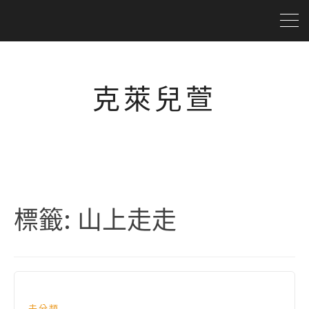
克萊兒萱
標籤:
山上走走
未分類