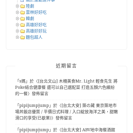
陸劇
雲林好好吃
韓劇
高雄好好吃
高雄好好玩
麵包超人
近期留言
「
s媽
」於〈
[台北文山] 木柵美食Mr. Light 輕食先生 將
Poke結合健康餐 還可以自己選配菜 打造五顏六色繽紛
的一餐
〉發佈留言
「
pipijumpjump
」於〈
[台北大安] 築の藏 東京築地市
場丼飯店優質 / 平價日式料理 / 入口綻放海洋之美，甜嫩
滑口的享受(已歇業)
〉發佈留言
「
pipijumpjump
」於〈
[台北大安] ABV地中海餐酒館