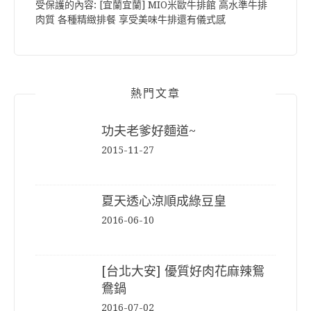
受保護的內容: [宜蘭宜蘭] MIO米歐牛排館 高水準牛排
肉質 各種精緻排餐 享受美味牛排還有儀式感
熱門文章
功夫老爹好麵道~
2015-11-27
夏天透心涼順成綠豆皇
2016-06-10
[台北大安] 優質好肉花麻辣鴛
鴦鍋
2016-07-02