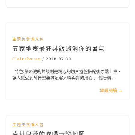
主題美食懶人包
五家地表最狂丼飯消消你的暑氣
Clairehsuan
/
2018-07-30
特色:築の藏的丼飯則是精心的切片擺盤搭配後才端上桌，
讓人感受到師傅想要滿足客人嘴與胃的用心 , 儘管價…
繼續閱讀
→
主題美食懶人包
克萊兒萱的吃喝玩樂地圖