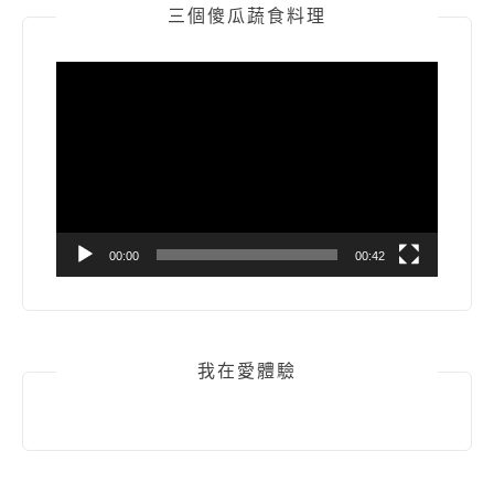
三個傻瓜蔬食料理
視
訊
播
放
器
00:00
00:42
我在愛體驗