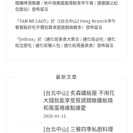
精釀啤酒餐廳 / 地中海異國風情輕食早午餐 / 捷運國父紀
念館站
〉發佈留言
「
TAN MI LADY
」於〈
[台北中山] Swag Brunch早午
餐餐點好吃平價划算桌遊遊戲無敵多
〉發佈留言
「
Joshua
」於〈
通化街美食大集合 / 通化街必吃 / 通化
街怎麼吃 / 通化街懶人包 / 通化街周邊美食
〉發佈留言
最新文章
[台北中山] 炙森鐵板屋 不用花
大錢就能享受質感精緻鐵板燒
和風蛋捲誰點誰愛
2026-01-11
[台北中山] 三餐四季私廚料理