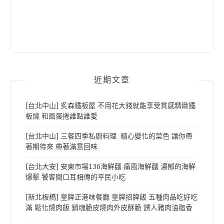
近期文章
[台北中山] 炙森鐵板屋 不用花大錢就能享受質感精緻鐵
板燒 和風蛋捲誰點誰愛
[台北中山] 三餐四季私廚料理 精心變化的菜色 讓你帶
著期待來 帶著滿意回味
[台北大安] 安東市場136海鮮麵 痛風海鮮麵 濃郁的海鮮
爆擊 饕客間口耳相傳的平民小吃
[新北板橋] 皇牌正港味餐廳 皇牌招牌飯 五種肉品吃好吃
滿 鬆化燒肉飯 銷魂脆皮燒肉外皮酥脆 誘人豬肉油脂香