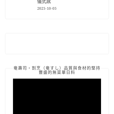
儀式感
2025-10-05
竜壽司‧割烹（竜すし）品質與食材的堅持
豐盛的無菜單日料
視
訊
播
放
器