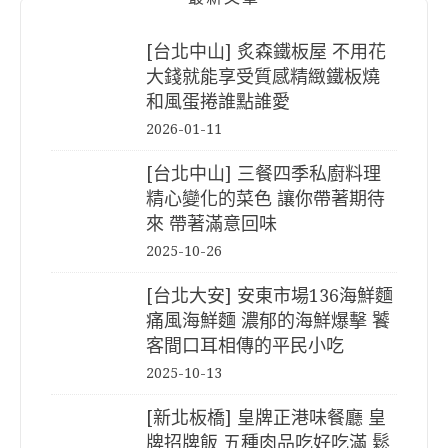
[台北中山] 炙森鐵板屋 不用花
大錢就能享受質感精緻鐵板燒
和風蛋捲誰點誰愛
2026-01-11
[台北中山] 三餐四季私廚料理
精心變化的菜色 讓你帶著期待
來 帶著滿意回味
2025-10-26
[台北大安] 安東市場136海鮮麵
痛風海鮮麵 濃郁的海鮮爆擊 饕
客間口耳相傳的平民小吃
2025-10-13
[新北板橋] 皇牌正港味餐廳 皇
牌招牌飯 五種肉品吃好吃滿 鬆