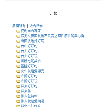
分類
展開所有
|
收合所有
便利商店專區
假掰文青觀賞後不負責之理性感性隨興心得
出國旅遊好好玩
台中好好吃
台北好好吃
台北好好玩
團購宅配美食
基隆好好吃
女生就是愛漂亮
宜蘭好好吃
宜蘭好好玩
屏東好好吃
屏東縣
懶人包特輯
懶人就是愛網購
新北市好好吃