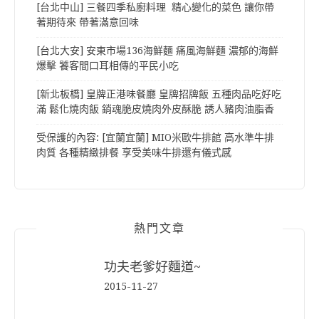
[台北中山] 三餐四季私廚料理 精心變化的菜色 讓你帶
著期待來 帶著滿意回味
[台北大安] 安東市場136海鮮麵 痛風海鮮麵 濃郁的海鮮
爆擊 饕客間口耳相傳的平民小吃
[新北板橋] 皇牌正港味餐廳 皇牌招牌飯 五種肉品吃好吃
滿 鬆化燒肉飯 銷魂脆皮燒肉外皮酥脆 誘人豬肉油脂香
受保護的內容: [宜蘭宜蘭] MIO米歐牛排館 高水準牛排
肉質 各種精緻排餐 享受美味牛排還有儀式感
熱門文章
功夫老爹好麵道~
2015-11-27