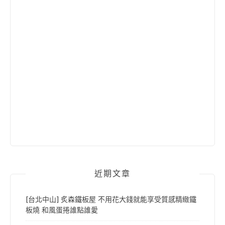
近期文章
[台北中山] 炙森鐵板屋 不用花大錢就能享受質感精緻鐵
板燒 和風蛋捲誰點誰愛