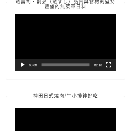
竜壽司‧割烹（竜すし）品質與食材的堅持
豐盛的無菜單日料
視
訊
播
放
器
00:00
02:10
神田日式燒肉/牛小排神好吃
視
訊
播
放