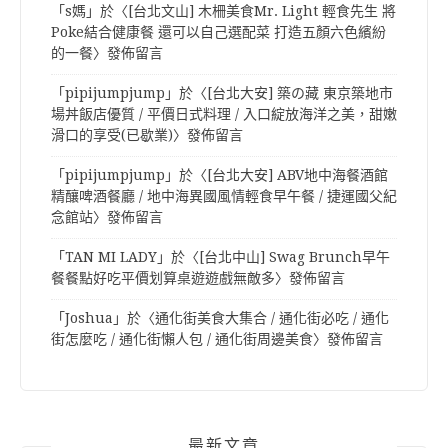
「
s媽
」於〈
[台北文山] 木柵美食Mr. Light 輕食先生 將
Poke結合健康餐 還可以自己選配菜 打造五顏六色繽紛
的一餐
〉發佈留言
「
pipijumpjump
」於〈
[台北大安] 築の藏 東京築地市
場丼飯店優質 / 平價日式料理 / 入口綻放海洋之美，甜嫩
滑口的享受(已歇業)
〉發佈留言
「
pipijumpjump
」於〈
[台北大安] ABV地中海餐酒館
精釀啤酒餐廳 / 地中海異國風情輕食早午餐 / 捷運國父紀
念館站
〉發佈留言
「
TAN MI LADY
」於〈
[台北中山] Swag Brunch早午
餐餐點好吃平價划算桌遊遊戲無敵多
〉發佈留言
「
Joshua
」於〈
通化街美食大集合 / 通化街必吃 / 通化
街怎麼吃 / 通化街懶人包 / 通化街周邊美食
〉發佈留言
最新文章