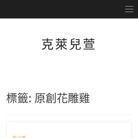
克萊兒萱
標籤:
原創花雕雞
松山區