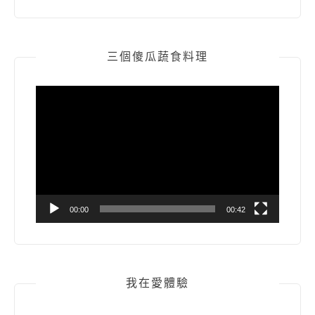
三個傻瓜蔬食料理
視
訊
播
放
器
00:00
00:42
我在愛體驗