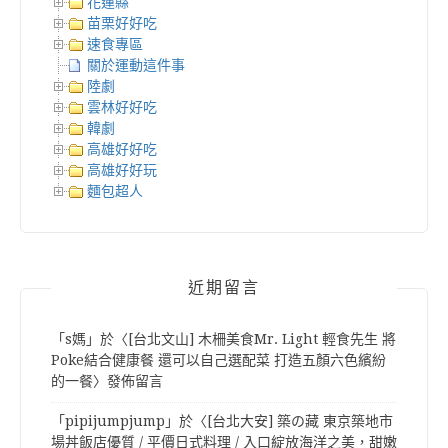
花蓮縣
苗栗好好吃
速食專區
關於運動這件事
陸劇
雲林好好吃
韓劇
高雄好好吃
高雄好好玩
麵包超人
近期留言
「
s媽
」於〈
[台北文山] 木柵美食Mr. Light 輕食先生 將
Poke結合健康餐 還可以自己選配菜 打造五顏六色繽紛
的一餐
〉發佈留言
「
pipijumpjump
」於〈
[台北大安] 築の藏 東京築地市
場丼飯店優質 / 平價日式料理 / 入口綻放海洋之美，甜嫩