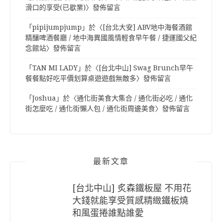
滑口的享受(已歇業)
〉發佈留言
「
pipijumpjump
」於〈
[台北大安] ABV地中海餐酒館
精釀啤酒餐廳 / 地中海異國風情輕食早午餐 / 捷運國父紀
念館站
〉發佈留言
「
TAN MI LADY
」於〈
[台北中山] Swag Brunch早午
餐餐點好吃平價划算桌遊遊戲無敵多
〉發佈留言
「
Joshua
」於〈
通化街美食大集合 / 通化街必吃 / 通化
街怎麼吃 / 通化街懶人包 / 通化街周邊美食
〉發佈留言
最新文章
[台北中山] 炙森鐵板屋 不用花
大錢就能享受質感精緻鐵板燒
和風蛋捲誰點誰愛