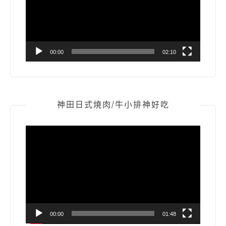
器
00:00
02:10
神田日式燒肉/牛小排神好吃
視
訊
播
放
器
00:00
01:48