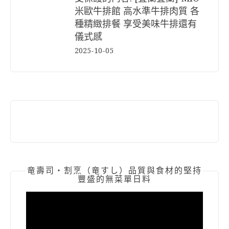
米歐牛排館 高水準牛排肉質 各
種精緻排餐 享受美味牛排還有
儀式感
2025-10-05
竜壽司‧割烹（竜すし）品質與食材的堅持
豐盛的無菜單日料
視
訊
播
放