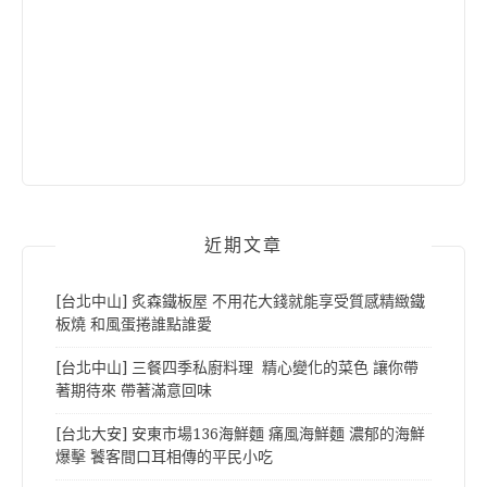
近期文章
[台北中山] 炙森鐵板屋 不用花大錢就能享受質感精緻鐵
板燒 和風蛋捲誰點誰愛
[台北中山] 三餐四季私廚料理 精心變化的菜色 讓你帶
著期待來 帶著滿意回味
[台北大安] 安東市場136海鮮麵 痛風海鮮麵 濃郁的海鮮
爆擊 饕客間口耳相傳的平民小吃