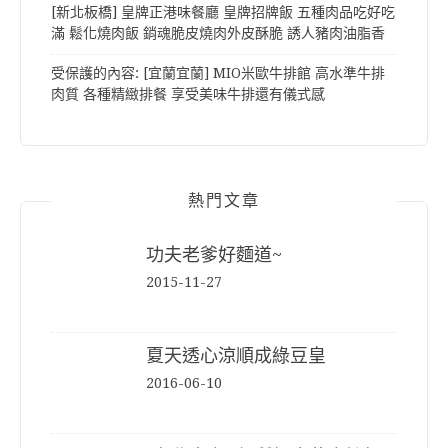
[新北板橋] 皇牌正港味餐廳 皇牌招牌飯 五種肉品吃好吃
滿 鬆化燒肉飯 銷魂脆皮燒肉外皮酥脆 誘人豬肉油脂香
受保護的內容: [宜蘭宜蘭] MIO米歐牛排館 高水準牛排
肉質 各種精緻排餐 享受美味牛排還有儀式感
熱門文章
功夫老爹好麵道~
2015-11-27
夏天透心涼順成綠豆皇
2016-06-10