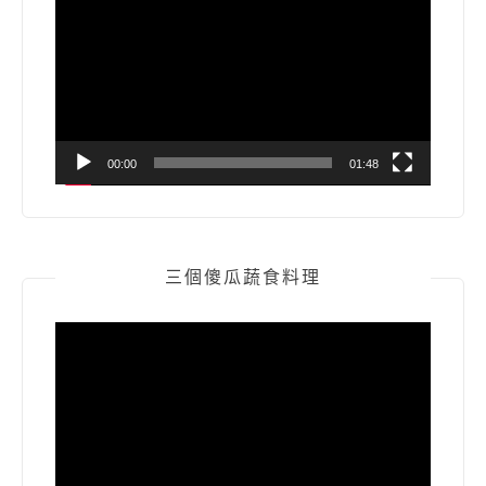
訊
播
放
器
00:00
01:48
三個傻瓜蔬食料理
視
訊
播
放
器