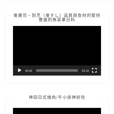
竜壽司‧割烹（竜すし）品質與食材的堅持
豐盛的無菜單日料
視
訊
播
放
器
00:00
02:10
神田日式燒肉/牛小排神好吃
視