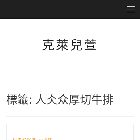
克萊兒萱
標籤:
人仌众厚切牛排
,
桃園好好吃
中壢區