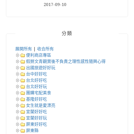
2017-09-10
分類
展開所有
|
收合所有
便利商店專區
假掰文青觀賞後不負責之理性感性隨興心得
出國旅遊好好玩
台中好好吃
台北好好吃
台北好好玩
團購宅配美食
基隆好好吃
女生就是愛漂亮
宜蘭好好吃
宜蘭好好玩
屏東好好吃
屏東縣