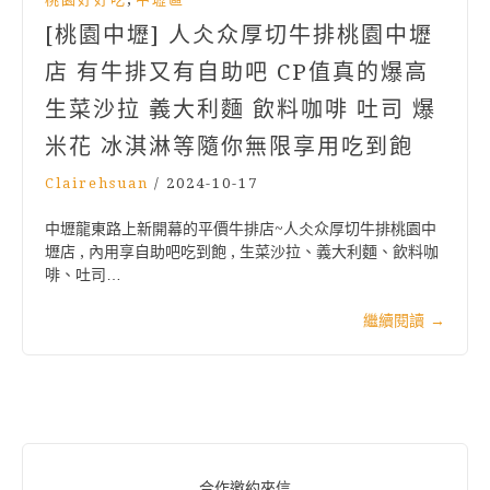
[桃園中壢] 人仌众厚切牛排桃園中壢
店 有牛排又有自助吧 CP值真的爆高
生菜沙拉 義大利麵 飲料咖啡 吐司 爆
米花 冰淇淋等隨你無限享用吃到飽
Clairehsuan
/
2024-10-17
中壢龍東路上新開幕的平價牛排店~人仌众厚切牛排桃園中
壢店 , 內用享自助吧吃到飽 , 生菜沙拉、義大利麵、飲料咖
啡、吐司…
繼續閱讀
→
合作邀約來信