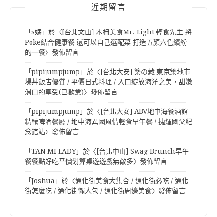
近期留言
「
s媽
」於〈
[台北文山] 木柵美食Mr. Light 輕食先生 將
Poke結合健康餐 還可以自己選配菜 打造五顏六色繽紛
的一餐
〉發佈留言
「
pipijumpjump
」於〈
[台北大安] 築の藏 東京築地市
場丼飯店優質 / 平價日式料理 / 入口綻放海洋之美，甜嫩
滑口的享受(已歇業)
〉發佈留言
「
pipijumpjump
」於〈
[台北大安] ABV地中海餐酒館
精釀啤酒餐廳 / 地中海異國風情輕食早午餐 / 捷運國父紀
念館站
〉發佈留言
「
TAN MI LADY
」於〈
[台北中山] Swag Brunch早午
餐餐點好吃平價划算桌遊遊戲無敵多
〉發佈留言
「
Joshua
」於〈
通化街美食大集合 / 通化街必吃 / 通化
街怎麼吃 / 通化街懶人包 / 通化街周邊美食
〉發佈留言