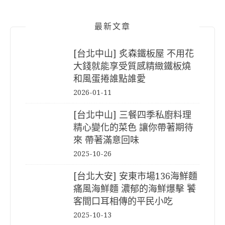
最新文章
[台北中山] 炙森鐵板屋 不用花
大錢就能享受質感精緻鐵板燒
和風蛋捲誰點誰愛
2026-01-11
[台北中山] 三餐四季私廚料理
精心變化的菜色 讓你帶著期待
來 帶著滿意回味
2025-10-26
[台北大安] 安東市場136海鮮麵
痛風海鮮麵 濃郁的海鮮爆擊 饕
客間口耳相傳的平民小吃
2025-10-13