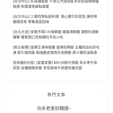
[台北中山] 炙森鐵板屋 不用花大錢就能享受質感精緻鐵
板燒 和風蛋捲誰點誰愛
[台北中山] 三餐四季私廚料理 精心變化的菜色 讓你帶
著期待來 帶著滿意回味
[台北大安] 安東市場136海鮮麵 痛風海鮮麵 濃郁的海鮮
爆擊 饕客間口耳相傳的平民小吃
[新北板橋] 皇牌正港味餐廳 皇牌招牌飯 五種肉品吃好吃
滿 鬆化燒肉飯 銷魂脆皮燒肉外皮酥脆 誘人豬肉油脂香
受保護的內容: [宜蘭宜蘭] MIO米歐牛排館 高水準牛排
肉質 各種精緻排餐 享受美味牛排還有儀式感
熱門文章
功夫老爹好麵道~