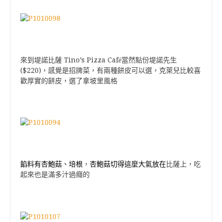
Tino’s Pizza Caf
來到堤諾比薩
é當然點份堤諾先生
($220)
，感覺是招牌菜，有兩種餅皮可以選，克萊兒比較喜
歡厚實的餅皮，選了拿坡里風格
餡料有杏鮑菇、培根
杏鮑菇切得這麼大氣放在
，
比薩上
，吃
起來也是滿多汁過癮的