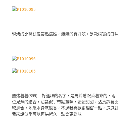
現烤的
比薩餅皮帶點焦脆
，熱熱的真好吃，是款樸實的口味
窯烤薯薯($99) – 好逗趣的名字，是馬鈴薯跟番薯來的，兩
位兄妹的結合，沾醬似乎帶點薑味，酸酸甜甜，沾馬鈴薯比
較適合，地瓜本身就很香，不過我喜歡更綿密一點，這道對
我來說似乎可以再烘烤久一點會更對味