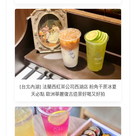
[台北內湖] 法蘭西紅茶公司西湖店 粉角干蔗冰夏
天必點 歐洲華麗復古造景好喝又好拍