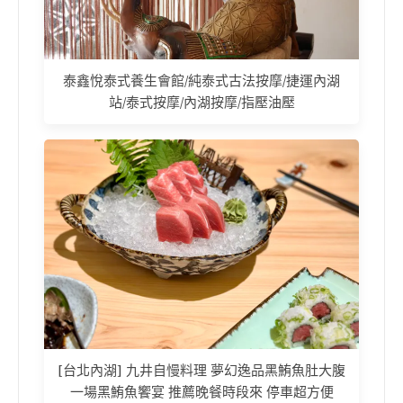
泰鑫悅泰式養生會館/純泰式古法按摩/捷運內湖
站/泰式按摩/內湖按摩/指壓油壓
[台北內湖] 九井自慢料理 夢幻逸品黑鮪魚肚大腹
一場黑鮪魚饗宴 推薦晚餐時段來 停車超方便