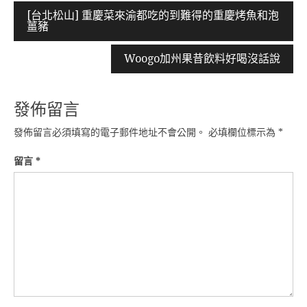
文
[台北松山] 重慶菜來渝都吃的到難得的重慶烤魚和泡
薑豬
章
導
Woogo加州果昔飲料好喝沒話說
覽
發佈留言
發佈留言必須填寫的電子郵件地址不會公開。
必填欄位標示為
*
留言
*