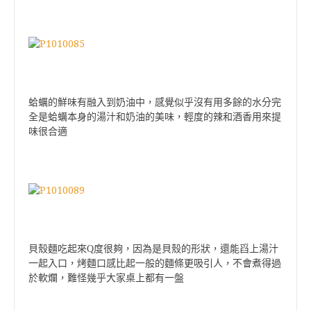
蛤蠣的鮮味有融入到奶油中，感覺似乎沒有用多餘的水分完
全是蛤蠣本身的湯汁和奶油的美味，輕度的辣和酒香用來提
味很合適
貝殼麵吃起來Q度很夠，因為是貝殼的形狀，還能舀上湯汁
一起入口，烤麵口感比起一般的麵條更吸引人，不會煮得過
於軟爛，難怪幾乎大家桌上都有一盤