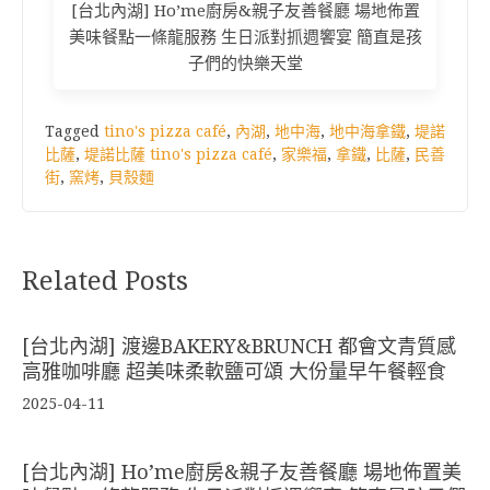
[台北內湖] Ho’me廚房&親子友善餐廳 場地佈置
美味餐點一條龍服務 生日派對抓週饗宴 簡直是孩
子們的快樂天堂
Tagged
tino's pizza café
,
內湖
,
地中海
,
地中海拿鐵
,
堤諾
比薩
,
堤諾比薩 tino's pizza café
,
家樂福
,
拿鐵
,
比薩
,
民善
街
,
窯烤
,
貝殼麵
Related Posts
[台北內湖] 渡邊BAKERY&BRUNCH 都會文青質感
高雅咖啡廳 超美味柔軟鹽可頌 大份量早午餐輕食
2025-04-11
[台北內湖] Ho’me廚房&親子友善餐廳 場地佈置美