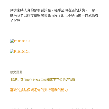
剛進來時人真的是多到誇張
，幾乎呈現客滿的狀態，可是一
點來我們已經盡量錯開尖峰時段了耶…不過時間一過就恢復
了寧靜
原文點此
堤諾比薩 Tino’s Pizza Café樸實不花俏的好味道
喜歡的換點個讚吧你的支持是我的動力