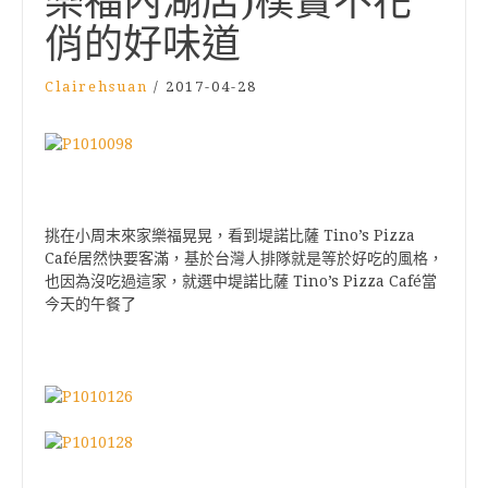
樂福內湖店)樸實不花
俏的好味道
Clairehsuan
/
2017-04-28
Tino’s Pizza
挑在小周末來家樂福晃晃
，
看到堤諾比薩
Café
居然快要客滿，基於台灣人排隊就是等於好吃的風格
，
Tino’s Pizza Café
也因為沒吃過這家，就選中
堤諾比薩
當
今天的午餐了