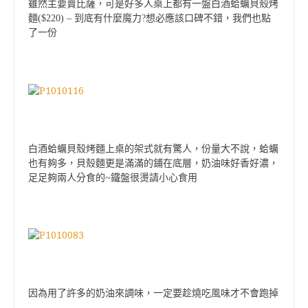
雖然主要賣
比薩
，可是好多人桌上都有一盤白酒蛤蠣貝殼烤
麵($220) – 到底有什麼魔力?想必應該口碑不錯，我們也點
了一份
白酒蛤蠣貝殼烤麵上桌的架式就有驚人，份量大不說，蛤蠣
也有夠多，貝殼麵更是滿滿的鋪在底層，奶油味好香好濃，
足足夠兩人分食的~鐵盤很燙請小心食用
因為用了許多的奶油來調味
，一定要趁燒吃風味才不會跑掉