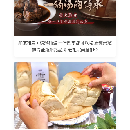
網友推薦 • 精燉補湯 一年四季都可以喝 康寶藥燉
排骨全新網路品牌 老祖宗藥膳排骨