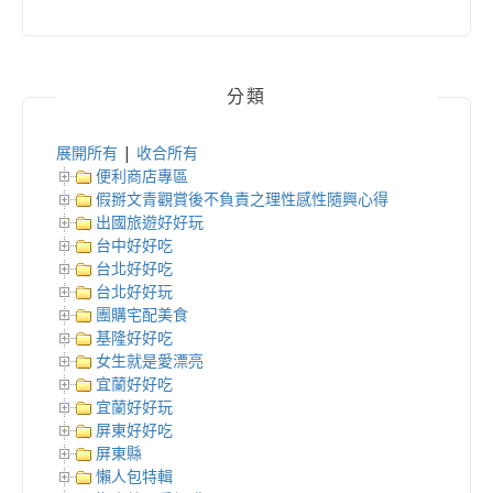
分類
展開所有
|
收合所有
便利商店專區
假掰文青觀賞後不負責之理性感性隨興心得
出國旅遊好好玩
台中好好吃
台北好好吃
台北好好玩
團購宅配美食
基隆好好吃
女生就是愛漂亮
宜蘭好好吃
宜蘭好好玩
屏東好好吃
屏東縣
懶人包特輯