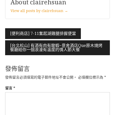
About clairehsuan
View all posts by clairehsuan →
文
[便利商店] 7-11奮起湖雞腿排握便當
章
[台北松山] 有酒有肉有龍蝦~意舍酒店Que原木燒烤
導
餐廳給你一個浪漫有溫度的情人節大餐
覽
發佈留言
發佈留言必須填寫的電子郵件地址不會公開。
必填欄位標示為
*
留言
*