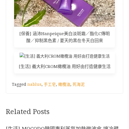
[保養] 涵沛Hanpeique美白淡斑霜／酯化C傳明
酸／抑制黑色素 / 夏天的黑在冬天白回來
[生活] 義大利CROM橄欖油 用好由打造健康生活
Tagged
nablus
,
手工皂
,
橄欖油
,
死海泥
Related Posts
[生活] MOCODO韓國專利蒸氣加熱微波盒 讓冷藏