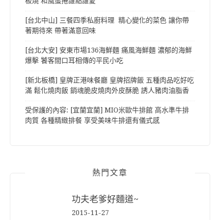
板燒 和風蛋捲誰點誰愛
[台北中山] 三餐四季私廚料理 精心變化的菜色 讓你帶
著期待來 帶著滿意回味
[台北大安] 安東市場136海鮮麵 痛風海鮮麵 濃郁的海鮮
爆擊 饕客間口耳相傳的平民小吃
[新北板橋] 皇牌正港味餐廳 皇牌招牌飯 五種肉品吃好吃
滿 鬆化燒肉飯 銷魂脆皮燒肉外皮酥脆 誘人豬肉油脂香
受保護的內容: [宜蘭宜蘭] MIO米歐牛排館 高水準牛排
肉質 各種精緻排餐 享受美味牛排還有儀式感
熱門文章
功夫老爹好麵道~
2015-11-27