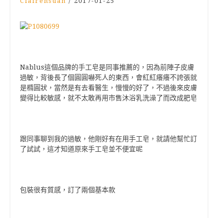
Clairehsuan
/
2017-01-25
Nablus
這個品牌的手工皂是同事推薦的，因為前陣子皮膚
過敏，背後長了個圓圓嚇死人的東西，會紅紅癢癢不誇張就
是橢圓狀，當然是有去看醫生，慢慢的好了，不過後來皮膚
變得比較敏感，就不太敢再用市售沐浴乳洗澡了而改成肥皂
跟同事聊到我的過敏，他剛好有在用手工皂，就請他幫忙訂
了試試，這才知道原來手工皂並不便宜呢
包裝很有質感，訂了兩個基本款