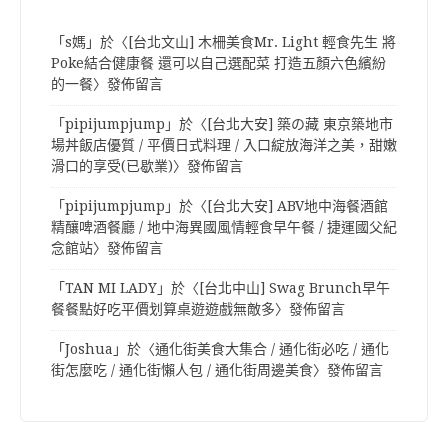
「
s媽
」於〈
[台北文山] 木柵美食Mr. Light 輕食先生 將
Poke結合健康餐 還可以自己選配菜 打造五顏六色繽紛
的一餐
〉發佈留言
「
pipijumpjump
」於〈
[台北大安] 築の藏 東京築地市
場丼飯店優質 / 平價日式料理 / 入口綻放海洋之美，甜嫩
滑口的享受(已歇業)
〉發佈留言
「
pipijumpjump
」於〈
[台北大安] ABV地中海餐酒館
精釀啤酒餐廳 / 地中海異國風情輕食早午餐 / 捷運國父紀
念館站
〉發佈留言
「
TAN MI LADY
」於〈
[台北中山] Swag Brunch早午
餐餐點好吃平價划算桌遊遊戲無敵多
〉發佈留言
「
Joshua
」於〈
通化街美食大集合 / 通化街必吃 / 通化
街怎麼吃 / 通化街懶人包 / 通化街周邊美食
〉發佈留言