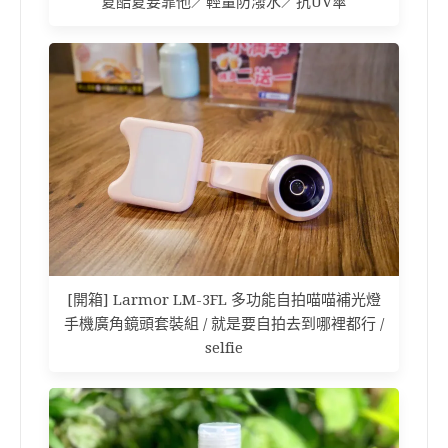
夏酷夏要靠他／輕量防潑水／抗UV傘
[開箱] Larmor LM-3FL 多功能自拍喵喵補光燈
手機廣角鏡頭套裝組 / 就是要自拍去到哪裡都行 /
selfie