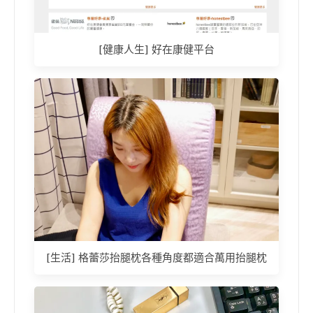
[健康人生] 好在康健平台
[生活] 格蕾莎抬腿枕各種角度都適合萬用抬腿枕