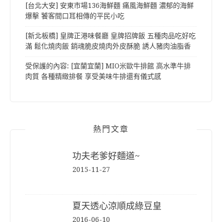
[台北大安] 安東市場136海鮮麵 痛風海鮮麵 濃郁的海鮮
爆擊 饕客間口耳相傳的平民小吃
[新北板橋] 皇牌正港味餐廳 皇牌招牌飯 五種肉品吃好吃
滿 鬆化燒肉飯 銷魂脆皮燒肉外皮酥脆 誘人豬肉油脂香
受保護的內容: [宜蘭宜蘭] MIO米歐牛排館 高水準牛排
肉質 各種精緻排餐 享受美味牛排還有儀式感
熱門文章
功夫老爹好麵道~
2015-11-27
夏天透心涼順成綠豆皇
2016-06-10