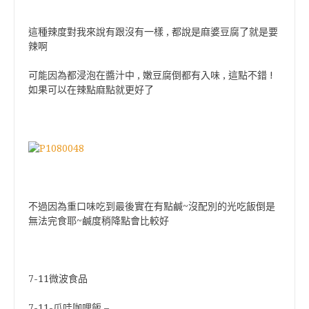
這種辣度對我來說有跟沒有一樣 , 都說是麻婆豆腐了就是要
辣啊
可能因為都浸泡在醬汁中 , 嫩豆腐倒都有入味 , 這點不錯 !
如果可以在辣點麻點就更好了
不過因為重口味吃到最後實在有點鹹~沒配別的光吃飯倒是
無法完食耶~鹹度稍降點會比較好
7-11微波食品
7-11-爪哇咖哩飯 –