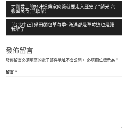
文
才剛愛上的好味道傳家肉羹就要走入歷史了*麟光 六
張犁美食(已歇業)
章
導
[台北中正] 樂田麵包草莓季~滿滿都是草莓這也是讓
我醉了
覽
發佈留言
發佈留言必須填寫的電子郵件地址不會公開。
必填欄位標示為
*
留言
*