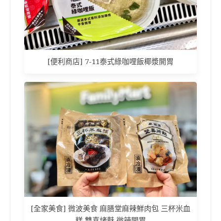
[便利商店] 7-11泰式綠咖哩飯椰漿開胃
[全家美食] 微波美食 麻膳堂麻辣鮮肉包 三杯米血
糕 雙喜烤麩 微辣開胃