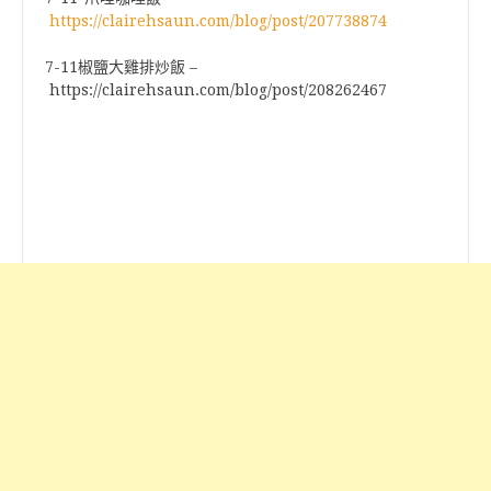
https://clairehsaun.com/blog/post/207738874
7-11椒鹽大雞排炒飯 –
https://clairehsaun.com/blog/post/208262467