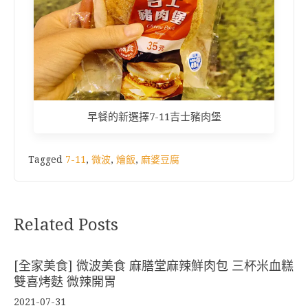
早餐的新選擇7-11吉士豬肉堡
Tagged
7-11
,
微波
,
燴飯
,
麻婆豆腐
Related Posts
[全家美食] 微波美食 麻膳堂麻辣鮮肉包 三杯米血糕
雙喜烤麩 微辣開胃
2021-07-31