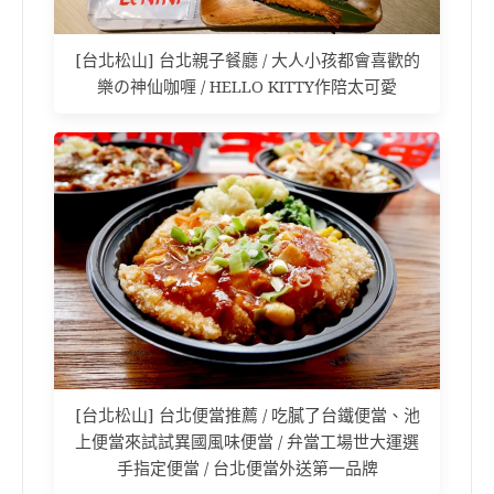
[台北松山] 台北親子餐廳 / 大人小孩都會喜歡的
樂の神仙咖喱 / HELLO KITTY作陪太可愛
[台北松山] 台北便當推薦 / 吃膩了台鐵便當、池
上便當來試試異國風味便當 / 弁當工場世大運選
手指定便當 / 台北便當外送第一品牌