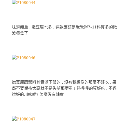
味道頗重 , 嫩豆腐也多 , 這款應該是我覺得7-11料算多的微
波餐盒了
嫩豆腐跟醬料其實滿下飯的 , 沒有我想像的那麼不好吃 , 果
然不要期待太高就不是失望那麼重 ! 熱呼呼的算好吃 , 不過
說好的川味呢? 怎麼沒有辣度