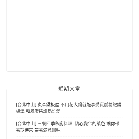
近期文章
[台北中山] 炙森鐵板屋 不用花大錢就能享受質感精緻鐵
板燒 和風蛋捲誰點誰愛
[台北中山] 三餐四季私廚料理 精心變化的菜色 讓你帶
著期待來 帶著滿意回味