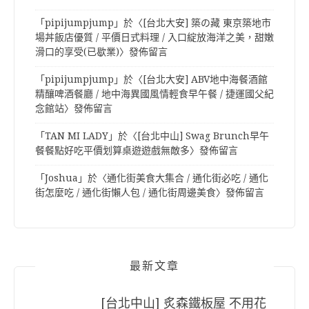
「
pipijumpjump
」於〈
[台北大安] 築の藏 東京築地市
場丼飯店優質 / 平價日式料理 / 入口綻放海洋之美，甜嫩
滑口的享受(已歇業)
〉發佈留言
「
pipijumpjump
」於〈
[台北大安] ABV地中海餐酒館
精釀啤酒餐廳 / 地中海異國風情輕食早午餐 / 捷運國父紀
念館站
〉發佈留言
「
TAN MI LADY
」於〈
[台北中山] Swag Brunch早午
餐餐點好吃平價划算桌遊遊戲無敵多
〉發佈留言
「
Joshua
」於〈
通化街美食大集合 / 通化街必吃 / 通化
街怎麼吃 / 通化街懶人包 / 通化街周邊美食
〉發佈留言
最新文章
[台北中山] 炙森鐵板屋 不用花