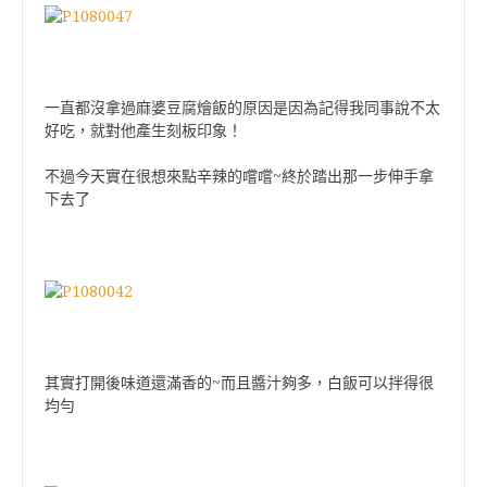
一直都沒拿過麻婆豆腐燴飯的原因是因為記得我同事說不太
好吃，就對他產生刻板印象！
不過今天實在很想來點辛辣的嚐嚐~終於踏出那一步伸手拿
下去了
其實打開後味道還滿香的~而且醬汁夠多，白飯可以拌得很
均勻