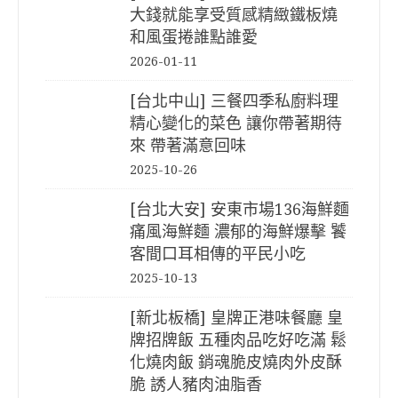
大錢就能享受質感精緻鐵板燒
和風蛋捲誰點誰愛
2026-01-11
[台北中山] 三餐四季私廚料理
精心變化的菜色 讓你帶著期待
來 帶著滿意回味
2025-10-26
[台北大安] 安東市場136海鮮麵
痛風海鮮麵 濃郁的海鮮爆擊 饕
客間口耳相傳的平民小吃
2025-10-13
[新北板橋] 皇牌正港味餐廳 皇
牌招牌飯 五種肉品吃好吃滿 鬆
化燒肉飯 銷魂脆皮燒肉外皮酥
脆 誘人豬肉油脂香