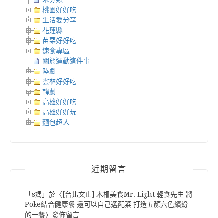
桃園好好吃
生活愛分享
花蓮縣
苗栗好好吃
速食專區
關於運動這件事
陸劇
雲林好好吃
韓劇
高雄好好吃
高雄好好玩
麵包超人
近期留言
「
s媽
」於〈
[台北文山] 木柵美食Mr. Light 輕食先生 將
Poke結合健康餐 還可以自己選配菜 打造五顏六色繽紛
的一餐
〉發佈留言