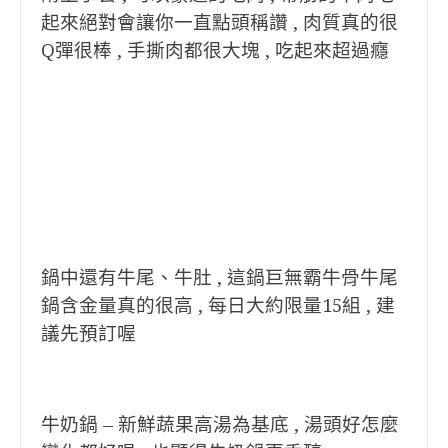
起來絕對會讓你一直點頭稱讚 , 肉質真的很
Q彈很棒 , 手撕肉都很大塊 , 吃起來超過癮
鍋中還有牛尾、牛肚 , 這鍋巨無霸牛骨牛尾
鍋含金量真的很高 , 每日大約限量15組 , 建
議先預訂喔
牛奶鍋 – 新鮮蔬果高湯為基底 , 湯頭好怎麼