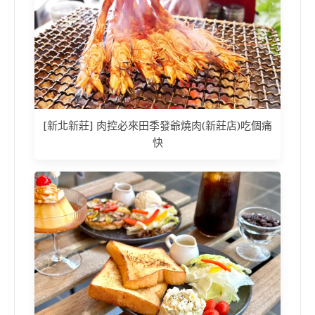
[新北新莊] 肉控必來田季發爺燒肉(新莊店)吃個痛
快