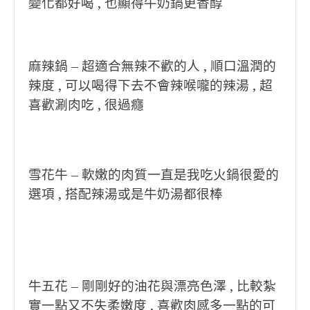
變化都好喝 , 也顯得牛奶鍋更香醇
麻辣鍋 – 超適合無辣不歡的人 , 順口溫潤的
辣度 , 可以喝得下去不會辣喉嚨的辣湯 , 超
喜歡涮肉吃 , 很過癮
雪花牛 – 軟嫩的肉質一直是我吃火鍋很愛的
選項 , 搭配辣湯或是牛奶湯都很棒
牛五花 – 剛剛好的油花與漂亮色澤 , 比較紮
實一點又不失柔嫩度 , 喜歡肉感多一點的可