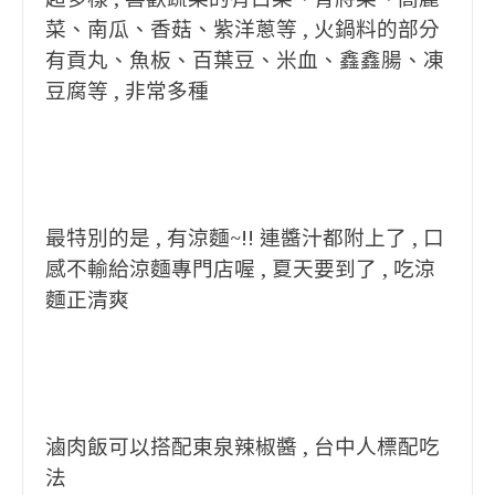
菜、南瓜、香菇、紫洋蔥等 , 火鍋料的部分
有貢丸、魚板、百葉豆、米血、鑫鑫腸、凍
豆腐等 , 非常多種
最特別的是 , 有涼麵~!! 連醬汁都附上了 , 口
感不輸給涼麵專門店喔 , 夏天要到了 , 吃涼
麵正清爽
滷肉飯可以搭配東泉辣椒醬 , 台中人標配吃
法