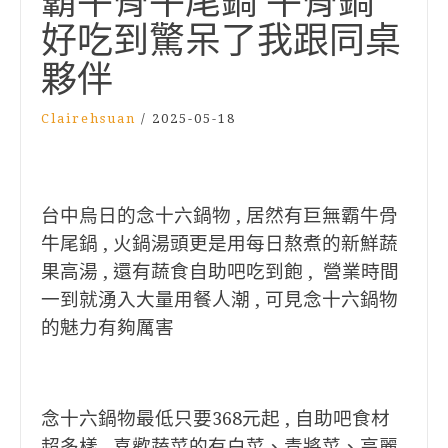
霸牛骨牛尾鍋 牛骨鍋
好吃到驚呆了我跟同桌
夥伴
Clairehsuan
/
2025-05-18
台中烏日的念十六鍋物 , 居然有巨無霸牛骨
牛尾鍋 , 火鍋湯頭更是用每日熬煮的新鮮蔬
果高湯 , 還有蔬食自助吧吃到飽 , 營業時間
一到就湧入大量用餐人潮 , 可見念十六鍋物
的魅力有夠厲害
念十六鍋物最低只要368元起 , 自助吧食材
超多樣 , 喜歡蔬菜的有白菜、青將菜、高麗