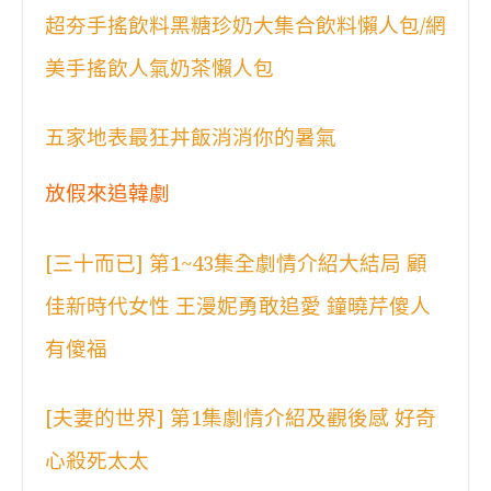
超夯手搖飲料黑糖珍奶大集合飲料懶人包/網
美手搖飲人氣奶茶懶人包
五家地表最狂丼飯消消你的暑氣
放假來追韓劇
[三十而已] 第1~43集全劇情介紹大結局 顧
佳新時代女性 王漫妮勇敢追愛 鐘曉芹傻人
有傻福
[夫妻的世界] 第1集劇情介紹及觀後感 好奇
心殺死太太