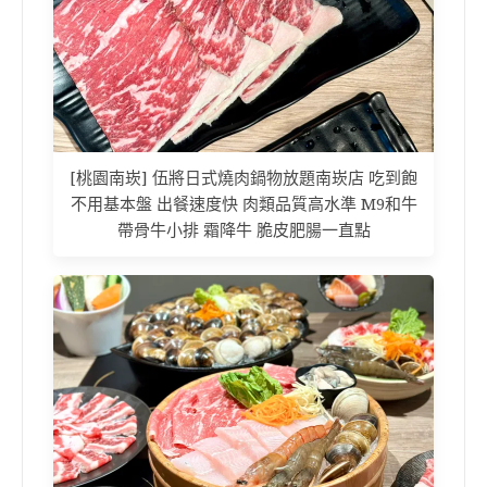
[桃園南崁] 伍將日式燒肉鍋物放題南崁店 吃到飽
不用基本盤 出餐速度快 肉類品質高水準 M9和牛
帶骨牛小排 霜降牛 脆皮肥腸一直點