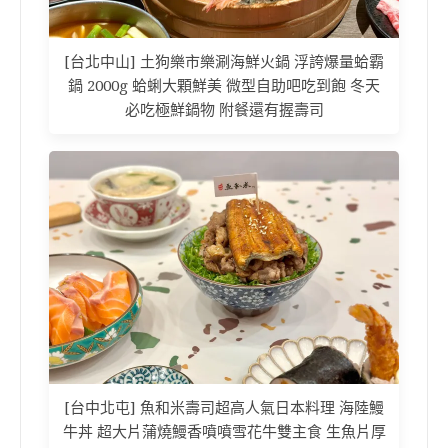
[台北中山] 土狗樂市樂涮海鮮火鍋 浮誇爆量蛤霸
鍋 2000g 蛤蜊大顆鮮美 微型自助吧吃到飽 冬天
必吃極鮮鍋物 附餐還有握壽司
[台中北屯] 魚和米壽司超高人氣日本料理 海陸鰻
牛丼 超大片蒲燒鰻香噴噴雪花牛雙主食 生魚片厚