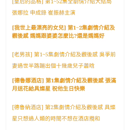
[皇后的品格] 第1~52集全劇情介紹大結局
張娜拉 申成錄 崔振赫主演
[我世上最漂亮的女兒] 第1~2集劇情介紹及
觀後感 媽媽跟婆婆怎麼比?還是媽媽好
[老男孩] 第1~5集劇情介紹及觀後感 吳爭前
妻過世半路蹦出個十幾歲兒子蕭晗
[德魯娜酒店] 第1集劇情介紹及觀後感 張滿
月送花給具燦星 祝他生日快樂
[德魯納酒店] 第2集劇情介紹及觀後感 具燦
星只想過人類的時間不想在酒店攪和