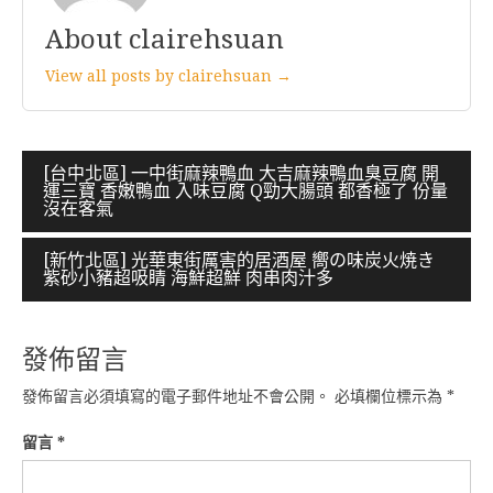
About clairehsuan
View all posts by clairehsuan →
文
[台中北區] 一中街麻辣鴨血 大吉麻辣鴨血臭豆腐 開
運三寶 香嫩鴨血 入味豆腐 Q勁大腸頭 都香極了 份量
章
沒在客氣
導
[新竹北區] 光華東街厲害的居酒屋 嚮の味炭火焼き
覽
紫砂小豬超吸睛 海鮮超鮮 肉串肉汁多
發佈留言
發佈留言必須填寫的電子郵件地址不會公開。
必填欄位標示為
*
留言
*