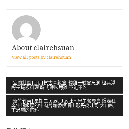
About clairehsuan
View all posts by clairehsuan →
文
[宜蘭壯圍] 朋月栻古亭穀倉-韓雞一號倉尺洞 經典浮
誇長鐵板料理 韓式辣味烤雞 不能不吃
章
導
[新竹竹東] 星期二toast-day吐司早午餐專賣 爆走狂
奔牛超級厚的牛肉片加香噴噴山形丹麥吐司 大口咬
覽
下過癮的餡料