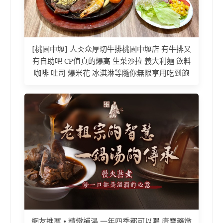
[桃園中壢] 人仌众厚切牛排桃園中壢店 有牛排又
有自助吧 CP值真的爆高 生菜沙拉 義大利麵 飲料
咖啡 吐司 爆米花 冰淇淋等隨你無限享用吃到飽
網友推薦 • 精燉補湯 一年四季都可以喝 康寶藥燉