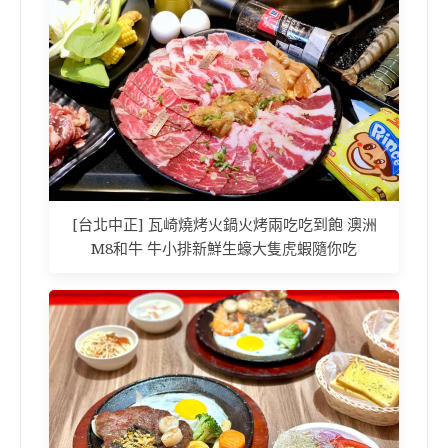
[台北中正] 瓦崎燒烤火鍋火烤兩吃吃到飽 澳洲
M8和牛 牛小排新鮮生蠔大隻虎蝦隨你吃