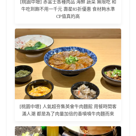
[桃園中壢] 赤富士各種肉品 海鮮 蔬菜 無限吃 和
牛吃到飽不用一千元 壽星85折優惠 食材夠水準
CP值真的高
[桃園中壢] 人氣超夯集英會牛肉麵館 用餐時間客
滿人潮 都是為了肉量加倍的香噴噴牛肉麵而來