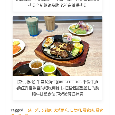
排骨全新網路品牌 老祖宗藥膳排骨
[新北板橋] 牛室炙燒牛排BEEFHOUSE 平價牛排
卻超頂 百款自助吧吃到飽 快把整個鐵盤蓋住的肋
眼牛排超霸氣 現烤披薩狂補貨
Tagged
一鍋一烤
,
吃到飽
,
火烤兩吃
,
自助吧
,
饗食鍋
,
饗食