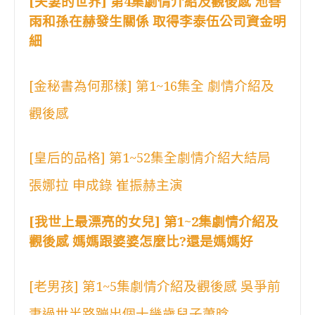
[夫妻的世界] 第4集劇情介紹及觀後感 池善
雨和孫在赫發生關係 取得李泰伍公司資金明
細
[金秘書為何那樣] 第1~16集全 劇情介紹及
觀後感
[皇后的品格] 第1~52集全劇情介紹大結局
張娜拉 申成錄 崔振赫主演
[我世上最漂亮的女兒] 第1~2集劇情介紹及
觀後感 媽媽跟婆婆怎麼比?還是媽媽好
[老男孩] 第1~5集劇情介紹及觀後感 吳爭前
妻過世半路蹦出個十幾歲兒子蕭晗