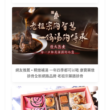
網友推薦 • 精燉補湯 一年四季都可以喝 康寶藥燉
排骨全新網路品牌 老祖宗藥膳排骨