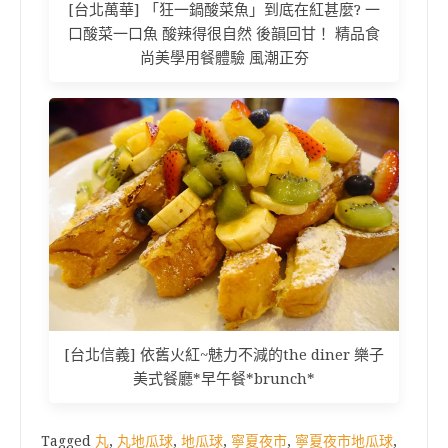
[台北萬華] 「狂一鍋酸菜魚」到底在紅甚麼? 一
口酸菜一口魚 酸辣得很自然 後韻回甘！ 精品食
尚美學用餐體驗 風潮正夯
[台北信義] 依舊火紅~魅力不減的the diner 樂子
美式餐廳*早午餐*brunch*
Tagged
丸
,
丸地瓜球
,
地瓜球
,
寧夏夜市
,
寧夏夜市地瓜球
,