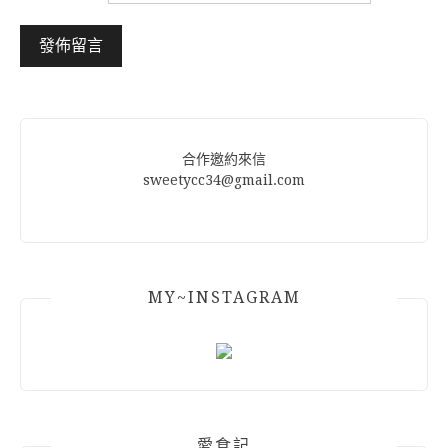
Alternative:
合作邀約來信
sweetycc34@gmail.com
MY~INSTAGRAM
愛食記