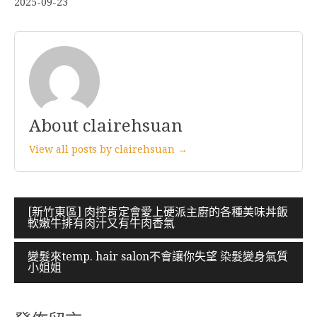
2025-09-23
About clairehsuan
View all posts by clairehsuan →
文
[新竹東區] 肉控肯定會愛上硬派主廚的各種美味丼飯
軟嫩牛排有肉汁又有牛肉香氣
章
導
變髮來temp. hair salon不會讓你失望 染髮變身氣質
小姐姐
覽