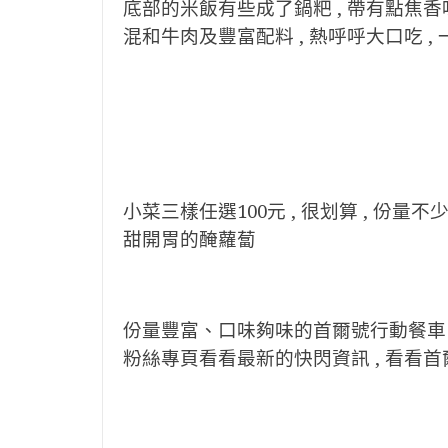
底部的米飯有些成了鍋粑 , 帶有點焦香
混和牛肉及豐富配料 , 熱呼呼大口吃 , 
小菜三樣任選100元 , 很划算 , 份量
甜開胃的醃蘿蔔
份量豐富、口味夠味的首爾號行動餐車 ,
粉絲專頁看看最新的快閃資訊 , 看看