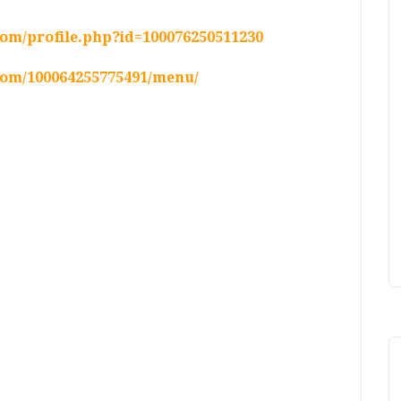
om/profile.php?id=100076250511230
com/100064255775491/menu/