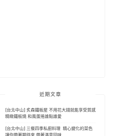
近期文章
[台北中山] 炙森鐵板屋 不用花大錢就能享受質感
精緻鐵板燒 和風蛋捲誰點誰愛
[台北中山] 三餐四季私廚料理 精心變化的菜色
讓你帶著期待來 帶著滿意回味