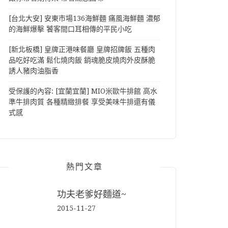
[台北大安] 安東市場136海鮮麵 痛風海鮮麵 濃郁
的海鮮爆擊 饕客間口耳相傳的平民小吃
[新北板橋] 皇牌正港味餐廳 皇牌招牌飯 五種肉
品吃好吃滿 鬆化燒肉飯 銷魂脆皮燒肉外皮酥脆
誘人豬肉油脂香
受保護的內容: [宜蘭宜蘭] MIO米歐牛排館 高水
準牛排肉質 各種精緻排餐 享受美味牛排還有儀
式感
熱門文章
功夫老爹好麵道~
2015-11-27