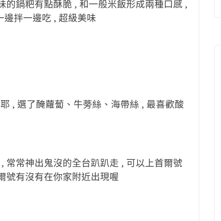
味的鍋粑有點酥脆 , 和一般米飯形成兩種口感 ,
一邊拌一邊吃 , 超級美味
不少耶 , 選了醃蘿蔔、牛蒡絲、海帶絲 , 最喜歡酸
 常常神出鬼沒的全台趴趴走 , 可以上首爾號
首爾號有沒有在你家附近出現喔