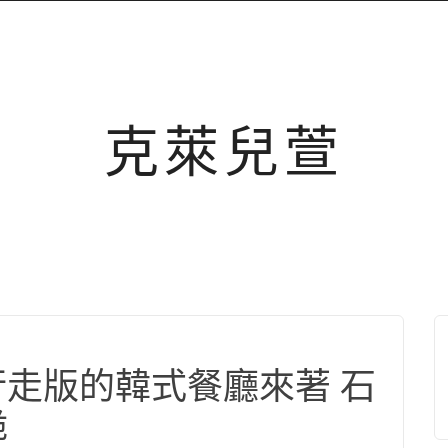
克萊兒萱
 行走版的韓式餐廳來著 石
脆