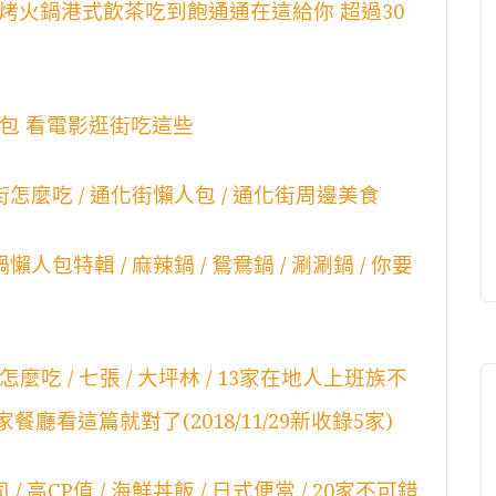
烤火鍋港式飲茶吃到飽通通在這給你 超過30
食懶人包 看電影逛街吃這些
街怎麼吃 / 通化街懶人包 / 通化街周邊美食
人包特輯 / 麻辣鍋 / 鴛鴦鍋 / 涮涮鍋 / 你要
吃 / 七張 / 大坪林 / 13家在地人上班族不
廳看這篇就對了(2018/11/29新收錄5家)
 高CP值 / 海鮮丼飯 / 日式便當 / 20家不可錯