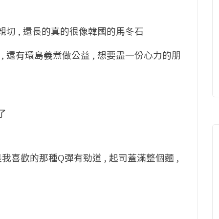
親切 , 還長的真的很像韓國的馬冬石
 還有環島義煮做公益 , 想要盡一份心力的朋
了
是我喜歡的那種Q彈有勁道 , 起司蓋滿整個麵 ,