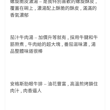
螺旋脆皮濃湯 –
是我特別喜歡的螺旋酥皮 ,
覆蓋在碗上 , 濃湯配上酥脆的酥皮 , 滿滿的
香氣濃郁
茄汁牛肉湯 –
加價升等就有 , 採用牛腱和牛
筋熬煮 , 牛肉給的超大塊 , 番茄滋味濃 , 湯
品整體味道很棒
安格斯肋眼牛排 –
油花豐富 , 高溫煎烤鎖住
肉汁 , 肉香逼人