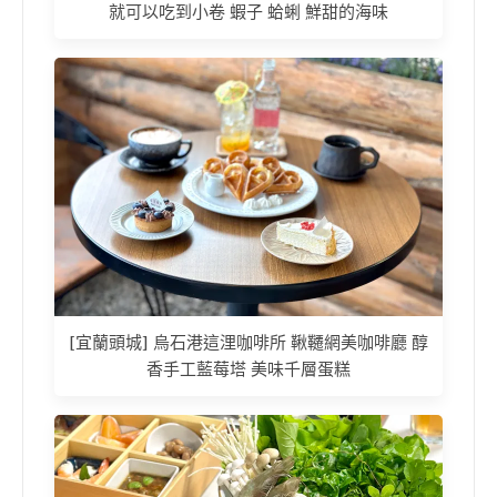
就可以吃到小卷 蝦子 蛤蜊 鮮甜的海味
[宜蘭頭城] 烏石港這浬咖啡所 鞦韆網美咖啡廳 醇
香手工藍莓塔 美味千層蛋糕