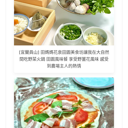
[宜蘭員山] 田媽媽花泉田園美食坊讓我在大自然
間吃野菜火鍋 田園風味餐 享受野薑花風味 感受
到農場主人的熱情