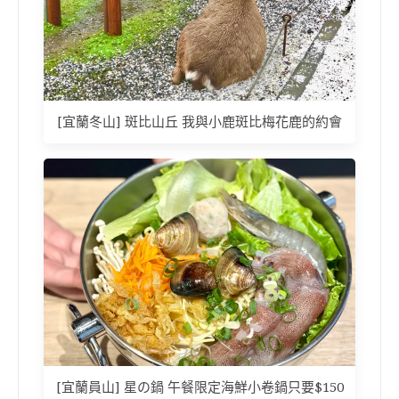
[宜蘭冬山] 斑比山丘 我與小鹿斑比梅花鹿的約會
[宜蘭員山] 星の鍋 午餐限定海鮮小卷鍋只要$150