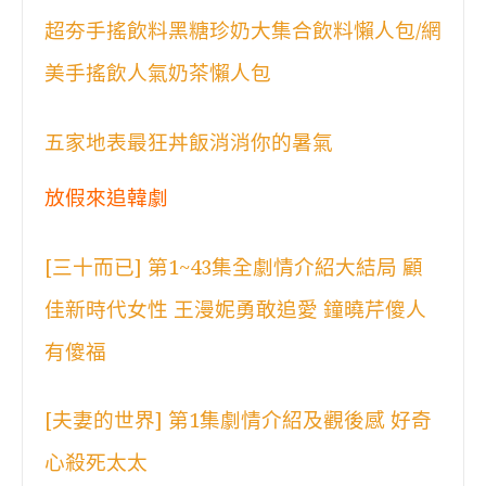
超夯手搖飲料黑糖珍奶大集合飲料懶人包/網
美手搖飲人氣奶茶懶人包
五家地表最狂丼飯消消你的暑氣
放假來追韓劇
[三十而已] 第1~43集全劇情介紹大結局 顧
佳新時代女性 王漫妮勇敢追愛 鐘曉芹傻人
有傻福
[夫妻的世界] 第1集劇情介紹及觀後感 好奇
心殺死太太