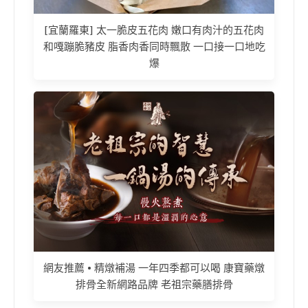
[宜蘭羅東] 太一脆皮五花肉 嫩口有肉汁的五花肉
和嘎蹦脆豬皮 脂香肉香同時飄散 一口接一口地吃
爆
網友推薦 • 精燉補湯 一年四季都可以喝 康寶藥燉
排骨全新網路品牌 老祖宗藥膳排骨