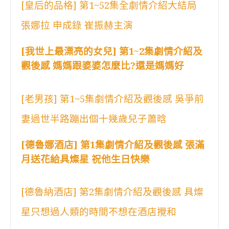
[皇后的品格] 第1~52集全劇情介紹大結局
張娜拉 申成錄 崔振赫主演
[我世上最漂亮的女兒] 第1~2集劇情介紹及
觀後感 媽媽跟婆婆怎麼比?還是媽媽好
[老男孩] 第1~5集劇情介紹及觀後感 吳爭前
妻過世半路蹦出個十幾歲兒子蕭晗
[德魯娜酒店] 第1集劇情介紹及觀後感 張滿
月送花給具燦星 祝他生日快樂
[德魯納酒店] 第2集劇情介紹及觀後感 具燦
星只想過人類的時間不想在酒店攪和