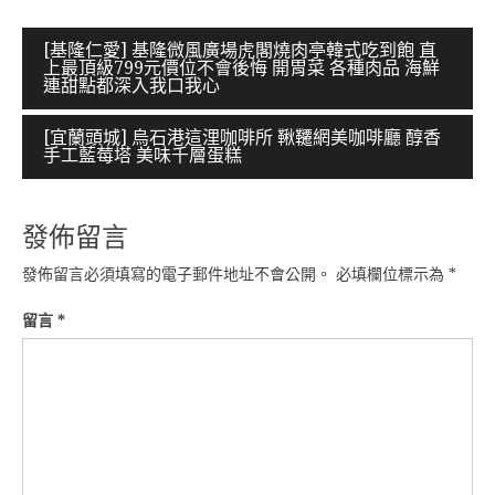
文
[基隆仁愛] 基隆微風廣場虎閣燒肉亭韓式吃到飽 直
上最頂級799元價位不會後悔 開胃菜 各種肉品 海鮮
章
連甜點都深入我口我心
導
[宜蘭頭城] 烏石港這浬咖啡所 鞦韆網美咖啡廳 醇香
覽
手工藍莓塔 美味千層蛋糕
發佈留言
發佈留言必須填寫的電子郵件地址不會公開。
必填欄位標示為
*
留言
*