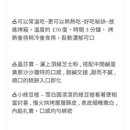
🎪可以常溫吃~更可以熱熱吃~好吃秘訣~放
進烤箱，溫度約 170 度，時間 3 分
鐘， 烤
熱後待稍冷後食用，鬆軟濃郁可口
🎪晶莎寶 – 灑上頂級芝士粉 , 搭配中間鹹蛋
黃那沙沙獨特的口感 , 甜鹹交錯 ,
甜而不膩 ,
順口的糕餅入口即化
🎪小綠豆椪 – 雪白圓滾滾的綠豆椪看著便相
當討喜 , 慢火烘烤層層酥皮 , 表
皮細稚嫩白 ,
內餡扎實，口感均勻綿密