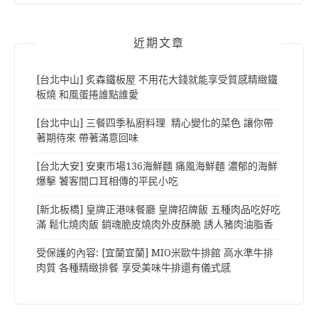
近期文章
[台北中山] 炙森鐵板屋 不用花大錢就能享受質感精緻鐵
板燒 和風蛋捲誰點誰愛
[台北中山] 三餐四季私廚料理 精心變化的菜色 讓你帶
著期待來 帶著滿意回味
[台北大安] 安東市場136海鮮麵 痛風海鮮麵 濃郁的海鮮
爆擊 饕客間口耳相傳的平民小吃
[新北板橋] 皇牌正港味餐廳 皇牌招牌飯 五種肉品吃好吃
滿 鬆化燒肉飯 銷魂脆皮燒肉外皮酥脆 誘人豬肉油脂香
受保護的內容: [宜蘭宜蘭] MIO米歐牛排館 高水準牛排
肉質 各種精緻排餐 享受美味牛排還有儀式感