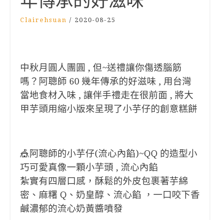
年傳承的好滋味
Clairehsuan
/
2020-08-25
中秋月圓人團圓 , 但~送禮讓你傷透腦筋
嗎？阿聰師 60 幾年傳承的好滋味 , 用
台灣
當地食材入味 , 讓伴手禮走在很前面 , 將大
甲芋頭用縮小版來呈現了小芋
仔的創意糕餅
🎪阿聰師的小芋仔(流心內餡)~QQ 的造型小
巧可愛真像一顆小芋頭 , 流心內餡
紮實有四層口感，酥鬆的外皮包裹著芋綿
密、麻糬 Q、奶皇醇、流心餡 ，一口咬下香
鹹濃郁的流心奶黃醬噴發