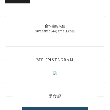
Alternative:
合作邀約來信
sweetycc34@gmail.com
MY~INSTAGRAM
愛食記