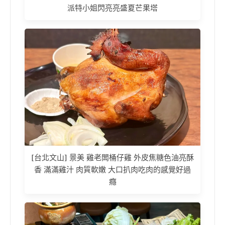
派特小姐閃亮亮盛夏芒果塔
[台北文山] 景美 雞老闆桶仔雞 外皮焦糖色油亮酥
香 滿滿雞汁 肉質軟嫩 大口扒肉吃肉的感覺好過
癮