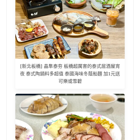
[新北板橋] 晶隼泰夯 板橋超厲害的泰式居酒屋宵
夜 泰式陶鍋料多超值 泰國海味冬蔭船麵 加1元送
可樂或雪碧