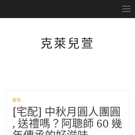
克萊兒萱
甜點
[宅配] 中秋月圓人團圓
, 送禮嗎？阿聰師 60 幾