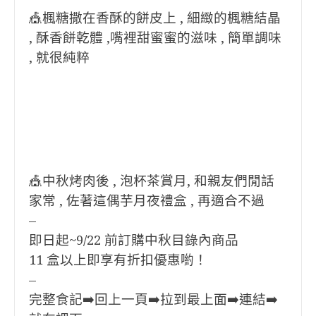
🎪楓糖撒在香酥的餅皮上 , 細緻的楓糖結晶
, 酥香餅乾體 ,嘴裡甜蜜蜜的滋
味 , 簡單調味
, 就很純粹
🎪中秋烤肉後 , 泡杯茶賞月, 和親友們閒話
家常 , 佐著這偶芋月夜禮盒 , 再適合不過
–
即日起~9/22 前訂購中秋目錄內商品
11 盒以上即享有折扣優惠喲！
–
完整食記➡️回上一頁➡️拉到最上面➡️連結➡️