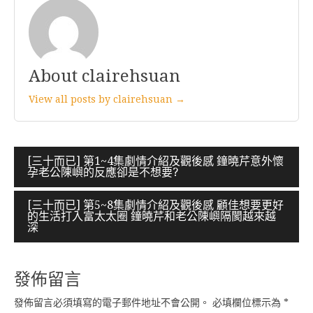
About clairehsuan
View all posts by clairehsuan →
文
[三十而已] 第1~4集劇情介紹及觀後感 鐘曉芹意外懷
孕老公陳嶼的反應卻是不想要?
章
導
[三十而已] 第5~8集劇情介紹及觀後感 顧佳想要更好
的生活打入富太太圈 鐘曉芹和老公陳嶼隔閡越來越
覽
深
發佈留言
發佈留言必須填寫的電子郵件地址不會公開。
必填欄位標示為
*