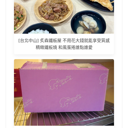
[台北中山] 炙森鐵板屋 不用花大錢就能享受質感
精緻鐵板燒 和風蛋捲誰點誰愛