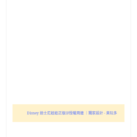
Disney 迪士尼娃娃正版IP授權周邊 ｜獨家設計 - 楽玩多