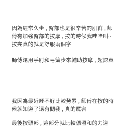
因為經常久坐 , 臀部也是很辛苦的肌群 , 師
傅有加強臀部的按摩 , 按的時候我哇哇叫~
按完真的就是舒服兩個字
師傅還用手肘和弓箭步來輔助按摩 , 超認真
我因為最近睡不好比較勞累 , 師傅在按的時
候就知道了還有問我 , 真的厲害
最後按頭部 , 這部分就比較偏溫和的力道