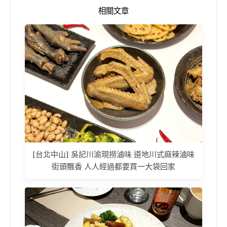
相關文章
[台北中山] 吳記川渝現撈滷味 道地川式麻辣滷味
街頭飄香 人人經過都要買一大袋回家