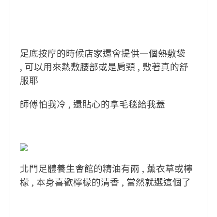
足底按摩的時候店家還會提供一個熱敷袋
, 可以用來熱敷腰部或是肩頸 , 敷著真的舒
服耶
師傅怕我冷 , 還貼心的拿毛毯給我蓋
北門足體養生會館的精油有兩 , 薰衣草或檸
檬 , 本身喜歡檸檬的清香 , 當然就選這個了