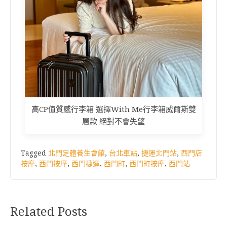
高CP值質感行李箱 選擇With Me行李箱威爾斯雙
層款 絕對不會失望
Tagged
北門足體養生會館
,
台北車站
,
捷運北門站
,
西門店
按摩
,
西門按摩
,
西門捷運
,
西門町
,
西門町按摩
,
西門站
Related Posts