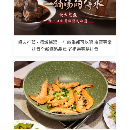
網友推薦 • 精燉補湯 一年四季都可以喝 康寶藥燉
排骨全新網路品牌 老祖宗藥膳排骨