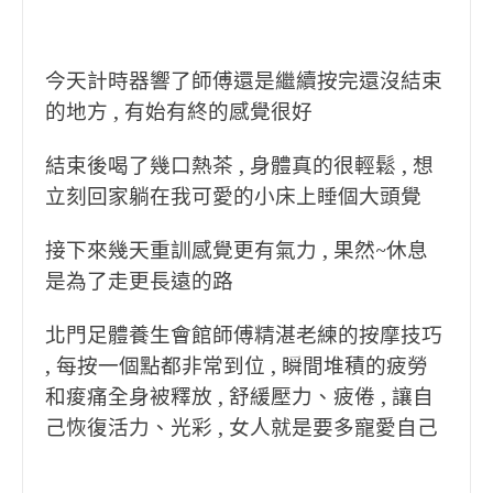
今天計時器響了師傅還是繼續按完還沒結束
的地方 , 有始有終的感覺很好
結束後喝了幾口熱茶 , 身體真的很輕鬆 , 想
立刻回家躺在我可愛的小床上睡個大頭覺
接下來幾天重訓感覺更有氣力 , 果然~休息
是為了走更長遠的路
北門足體養生會館師傅精湛老練的按摩技巧
, 每按一個點都非常到位 , 瞬間堆積的疲勞
和痠痛全身被釋放 , 舒緩壓力、疲倦 , 讓自
己恢復活力、光彩 , 女人就是要多寵愛自己