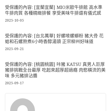
受保護的內容: [宜蘭宜蘭] MIO米歐牛排館 高水準
牛排肉質 各種精緻排餐 享受美味牛排還有儀式感
2025-10-05
受保護的內容: [台北萬華] 好螺嗦螺螄粉 豬大骨 花
蛤和石螺熬煮6小時香醇湯頭 正宗柳州好味道
2025-09-21
受保護的內容: [桃園桃園] 咔豬 KATSU 真男人巨厚
豬排挑戰全台最厚 吃起來超厚超過癮 肉慾橫流的美
味 多元豬排沾醬
2025-09-17