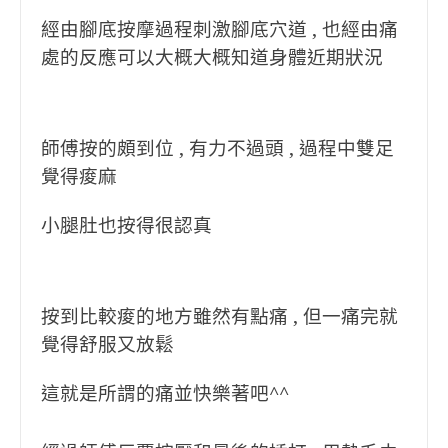
經由腳底按摩
過程刺激腳底穴道 , 也經由痛
處的反應可以大概大概知道身體近期狀況
師傅按的頗到位 , 有力不過頭 , 過程中雙足
覺得痠麻
小腿肚也按得很認真
按到比較痠的地方雖然有點痛 , 但一痛完就
覺得舒服又放鬆
這就是所謂的痛並快樂著吧^^