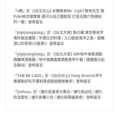
「
s媽
」於〈
[台北文山] 木柵美食Mr. Light 輕食先生 將
Poke結合健康餐 還可以自己選配菜 打造五顏六色繽紛
的一餐
〉發佈留言
「
pipijumpjump
」於〈
[台北大安] 築の藏 東京築地市
場丼飯店優質 / 平價日式料理 / 入口綻放海洋之美，甜嫩
滑口的享受(已歇業)
〉發佈留言
「
pipijumpjump
」於〈
[台北大安] ABV地中海餐酒館
精釀啤酒餐廳 / 地中海異國風情輕食早午餐 / 捷運國父紀
念館站
〉發佈留言
「
TAN MI LADY
」於〈
[台北中山] Swag Brunch早午
餐餐點好吃平價划算桌遊遊戲無敵多
〉發佈留言
「
Joshua
」於〈
通化街美食大集合 / 通化街必吃 / 通化
街怎麼吃 / 通化街懶人包 / 通化街周邊美食
〉發佈留言