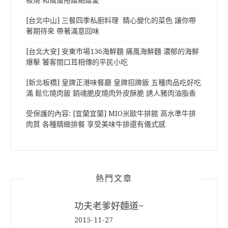
板燒 和風蛋捲誰點誰愛
[台北中山] 三餐四季私廚料理 精心變化的菜色 讓你帶
著期待來 帶著滿意回味
[台北大安] 安東市場136海鮮麵 痛風海鮮麵 濃郁的海鮮
爆擊 饕客間口耳相傳的平民小吃
[新北板橋] 皇牌正港味餐廳 皇牌招牌飯 五種肉品吃好吃
滿 鬆化燒肉飯 銷魂脆皮燒肉外皮酥脆 誘人豬肉油脂香
受保護的內容: [宜蘭宜蘭] MIO米歐牛排館 高水準牛排
肉質 各種精緻排餐 享受美味牛排還有儀式感
熱門文章
功夫老爹好麵道~
2015-11-27