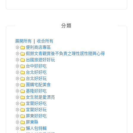
分類
展開所有
|
收合所有
便利商店專區
假掰文青觀賞後不負責之理性感性隨興心得
出國旅遊好好玩
台中好好吃
台北好好吃
台北好好玩
團購宅配美食
基隆好好吃
女生就是愛漂亮
宜蘭好好吃
宜蘭好好玩
屏東好好吃
屏東縣
懶人包特輯