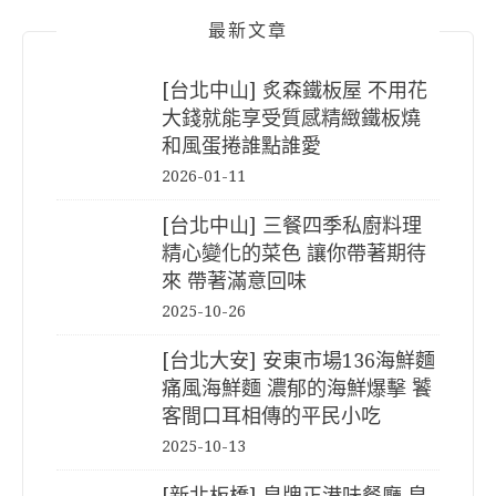
最新文章
[台北中山] 炙森鐵板屋 不用花
大錢就能享受質感精緻鐵板燒
和風蛋捲誰點誰愛
2026-01-11
[台北中山] 三餐四季私廚料理
精心變化的菜色 讓你帶著期待
來 帶著滿意回味
2025-10-26
[台北大安] 安東市場136海鮮麵
痛風海鮮麵 濃郁的海鮮爆擊 饕
客間口耳相傳的平民小吃
2025-10-13
[新北板橋] 皇牌正港味餐廳 皇