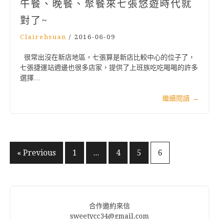
午餐、晚餐、聚餐來七張悠遊時代就
對了~
Clairehsuan
/
2016-06-09
很常出沒在新店地區，七張算是新店比較中心的位子了，
七張捷運站週邊也很多店家，提供了上班族吃吃喝喝的許多
選擇…
繼續閱讀
→
文
« Previous
1
...
4
5
6
章
分
頁
合作邀約來信
sweetycc34@gmail.com