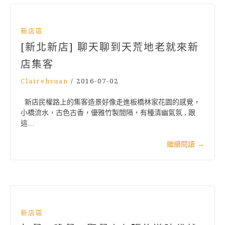
新店區
[新北新店] 聊天聊到天荒地老就來新
店集客
Clairehsuan
/
2016-07-02
新店民權路上的集客造景好像走進板橋林家花園的感覺，
小橋流水，古色古香，優雅竹製間隔，有種清幽氣氛 , 跟
這…
繼續閱讀
→
新店區