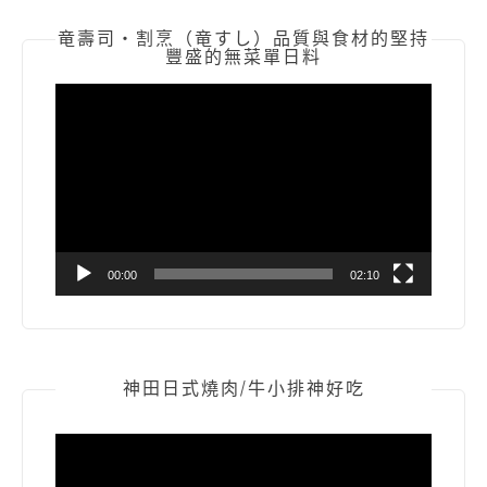
竜壽司‧割烹（竜すし）品質與食材的堅持
豐盛的無菜單日料
視
訊
播
放
器
00:00
02:10
神田日式燒肉/牛小排神好吃
視
訊