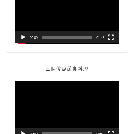
播
放
器
00:00
01:48
三個傻瓜蔬食料理
視
訊
播
放
器
00:00
00:42