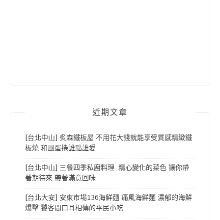
近期文章
[台北中山] 炙森鐵板屋 不用花大錢就能享受質感精緻鐵
板燒 和風蛋捲誰點誰愛
[台北中山] 三餐四季私廚料理 精心變化的菜色 讓你帶
著期待來 帶著滿意回味
[台北大安] 安東市場136海鮮麵 痛風海鮮麵 濃郁的海鮮
爆擊 饕客間口耳相傳的平民小吃