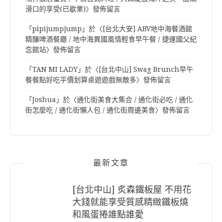
滑口的享受(已歇業)
〉發佈留言
「
pipijumpjump
」於〈
[台北大安] ABV地中海餐酒館
精釀啤酒餐廳 / 地中海異國風情輕食早午餐 / 捷運國父紀
念館站
〉發佈留言
「
TAN MI LADY
」於〈
[台北中山] Swag Brunch早午
餐餐點好吃平價划算桌遊遊戲無敵多
〉發佈留言
「
Joshua
」於〈
通化街美食大集合 / 通化街必吃 / 通化
街怎麼吃 / 通化街懶人包 / 通化街周邊美食
〉發佈留言
最新文章
[台北中山] 炙森鐵板屋 不用花
大錢就能享受質感精緻鐵板燒
和風蛋捲誰點誰愛