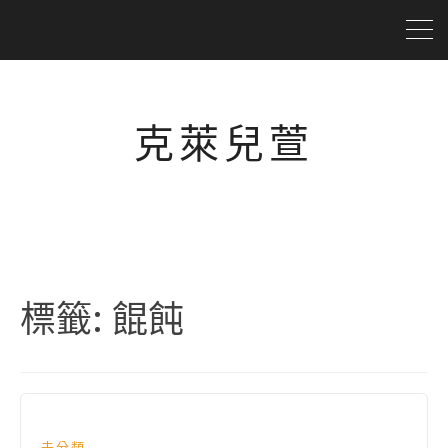
克萊兒萱
標籤:
餛飩
未分類