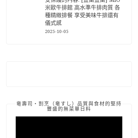
米歐牛排館 高水準牛排肉質 各
種精緻排餐 享受美味牛排還有
儀式感
2025-10-05
竜壽司‧割烹（竜すし）品質與食材的堅持
豐盛的無菜單日料
視
訊
播