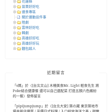
花蓮縣
苗栗好好吃
速食專區
關於運動這件事
陸劇
雲林好好吃
韓劇
高雄好好吃
高雄好好玩
麵包超人
近期留言
「
s媽
」於〈
[台北文山] 木柵美食Mr. Light 輕食先生 將
Poke結合健康餐 還可以自己選配菜 打造五顏六色繽紛
的一餐
〉發佈留言
「
pipijumpjump
」於〈
[台北大安] 築の藏 東京築地市
場丼飯店優質 / 平價日式料理 / 入口綻放海洋之美，甜嫩