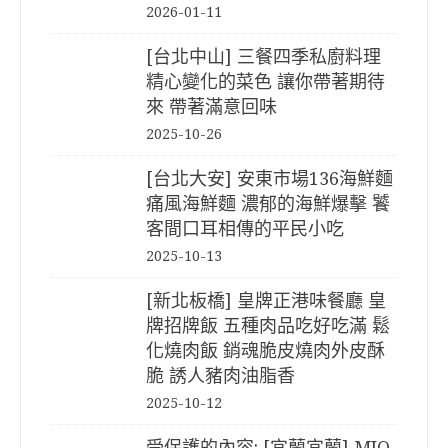
2026-01-11
[台北中山] 三餐四季私廚料理
精心變化的菜色 讓你帶著期待
來 帶著滿意回味
2025-10-26
[台北大安] 安東市場136海鮮麵
痛風海鮮麵 濃郁的海鮮爆擊 饕
客間口耳相傳的平民小吃
2025-10-13
[新北板橋] 皇牌正港味餐廳 皇
牌招牌飯 五種肉品吃好吃滿 鬆
化燒肉飯 銷魂脆皮燒肉外皮酥
脆 誘人豬肉油脂香
2025-10-12
受保護的內容: [宜蘭宜蘭] MIO