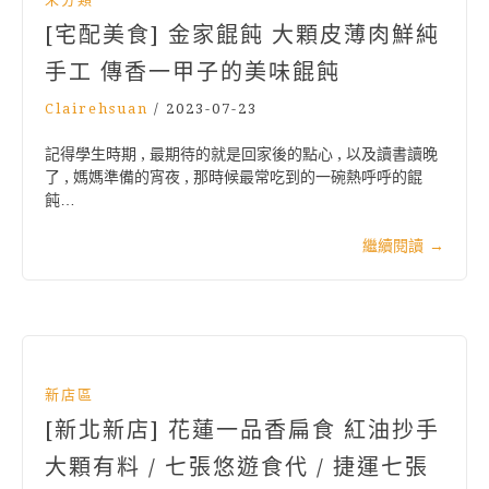
[宅配美食] 金家餛飩 大顆皮薄肉鮮純
手工 傳香一甲子的美味餛飩
Clairehsuan
/
2023-07-23
記得學生時期 , 最期待的就是回家後的點心 , 以及讀書讀晚
了 , 媽媽準備的宵夜 , 那時候最常吃到的一碗熱呼呼的餛
飩…
繼續閱讀
→
新店區
[新北新店] 花蓮一品香扁食 紅油抄手
大顆有料 / 七張悠遊食代 / 捷運七張