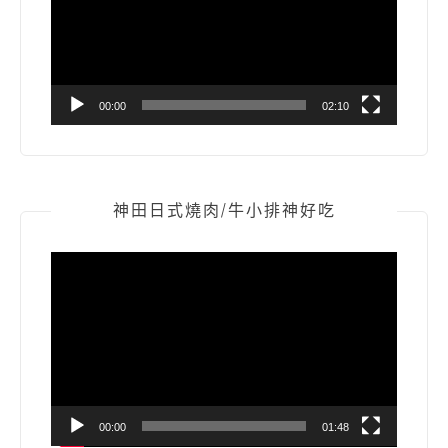
放
器
00:00
02:10
神田日式燒肉/牛小排神好吃
視
訊
播
放
器
00:00
01:48