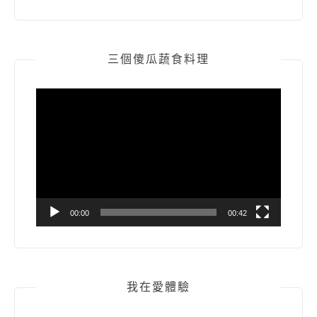
三個傻瓜蔬食料理
視
訊
播
放
器
00:00
00:42
我在愛體驗