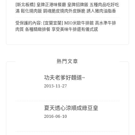
[新北板橋] 皇牌正港味餐廳 皇牌招牌飯 五種肉品吃好吃
滿 鬆化燒肉飯 銷魂脆皮燒肉外皮酥脆 誘人豬肉油脂香
受保護的內容: [宜蘭宜蘭] MIO米歐牛排館 高水準牛排
肉質 各種精緻排餐 享受美味牛排還有儀式感
熱門文章
功夫老爹好麵道~
2015-11-27
夏天透心涼順成綠豆皇
2016-06-10