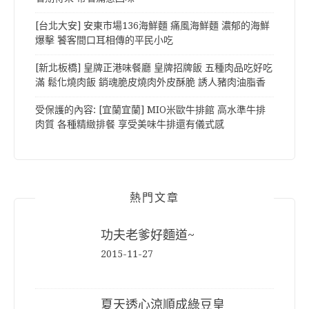
[台北大安] 安東市場136海鮮麵 痛風海鮮麵 濃郁的海鮮
爆擊 饕客間口耳相傳的平民小吃
[新北板橋] 皇牌正港味餐廳 皇牌招牌飯 五種肉品吃好吃
滿 鬆化燒肉飯 銷魂脆皮燒肉外皮酥脆 誘人豬肉油脂香
受保護的內容: [宜蘭宜蘭] MIO米歐牛排館 高水準牛排
肉質 各種精緻排餐 享受美味牛排還有儀式感
熱門文章
功夫老爹好麵道~
2015-11-27
夏天透心涼順成綠豆皇