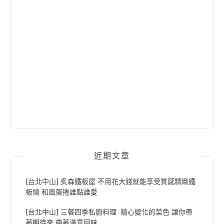
近期文章
[台北中山] 炙森鐵板屋 不用花大錢就能享受質感精緻鐵
板燒 和風蛋捲誰點誰愛
[台北中山] 三餐四季私廚料理 精心變化的菜色 讓你帶
著期待來 帶著滿意回味