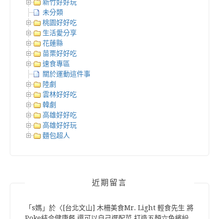
新竹好好玩
未分類
桃園好好吃
生活愛分享
花蓮縣
苗栗好好吃
速食專區
關於運動這件事
陸劇
雲林好好吃
韓劇
高雄好好吃
高雄好好玩
麵包超人
近期留言
「
s媽
」於〈
[台北文山] 木柵美食Mr. Light 輕食先生 將
Poke結合健康餐 還可以自己選配菜 打造五顏六色繽紛