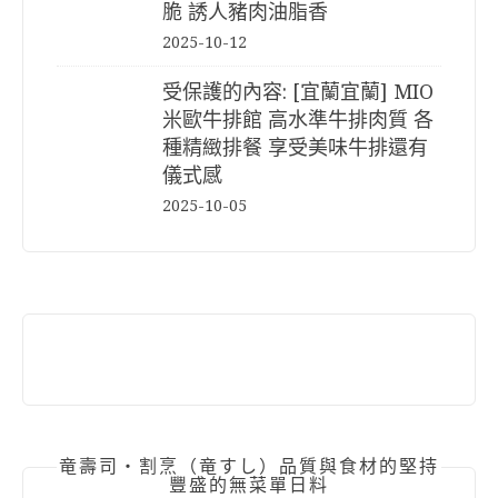
脆 誘人豬肉油脂香
2025-10-12
受保護的內容: [宜蘭宜蘭] MIO
米歐牛排館 高水準牛排肉質 各
種精緻排餐 享受美味牛排還有
儀式感
2025-10-05
竜壽司‧割烹（竜すし）品質與食材的堅持
豐盛的無菜單日料