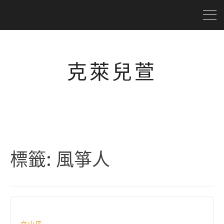
克萊兒萱
標籤:
風箏人
文山區