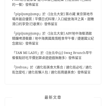
的一餐
〉發佈留言
「
pipijumpjump
」於〈
[台北大安] 築の藏 東京築地市
場丼飯店優質 / 平價日式料理 / 入口綻放海洋之美，甜嫩
滑口的享受(已歇業)
〉發佈留言
「
pipijumpjump
」於〈
[台北大安] ABV地中海餐酒館
精釀啤酒餐廳 / 地中海異國風情輕食早午餐 / 捷運國父紀
念館站
〉發佈留言
「
TAN MI LADY
」於〈
[台北中山] Swag Brunch早午
餐餐點好吃平價划算桌遊遊戲無敵多
〉發佈留言
「
Joshua
」於〈
通化街美食大集合 / 通化街必吃 / 通化
街怎麼吃 / 通化街懶人包 / 通化街周邊美食
〉發佈留言
最新文章