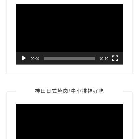
視
訊
播
放
器
00:00
02:10
神田日式燒肉/牛小排神好吃
視
訊
播
放
器