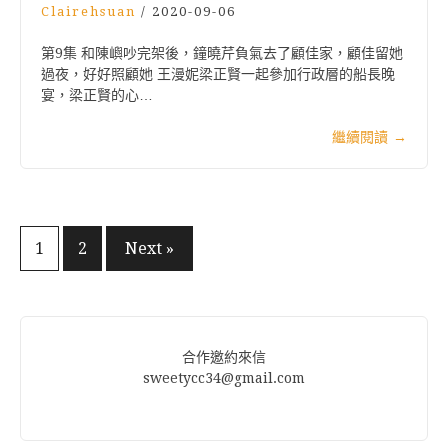
Clairehsuan
/
2020-09-06
第9集 和陳嶼吵完架後，鐘曉芹負氣去了顧佳家，顧佳留她
過夜，好好照顧她 王漫妮梁正賢一起參加行政層的船長晚
宴，梁正賢的心…
繼續閱讀
→
文
1
2
Next »
章
分
頁
合作邀約來信
sweetycc34@gmail.com