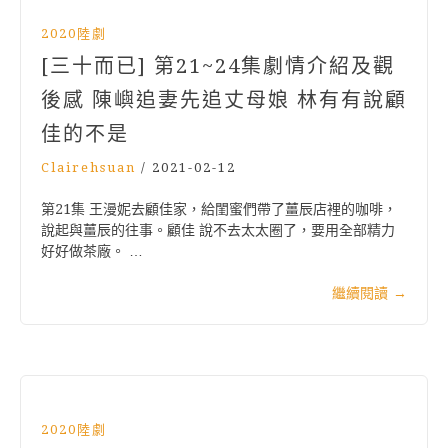
2020陸劇
[三十而已] 第21~24集劇情介紹及觀
後感 陳嶼追妻先追丈母娘 林有有說顧
佳的不是
Clairehsuan
/
2021-02-12
第21集 王漫妮去顧佳家，給閨蜜們帶了薑辰店裡的咖啡，
說起與薑辰的往事。顧佳 說不去太太圈了，要用全部精力
好好做茶廠。 …
繼續閱讀
→
2020陸劇