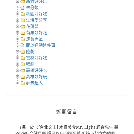
新竹好好玩
未分類
桃園好好吃
生活愛分享
花蓮縣
苗栗好好吃
速食專區
關於運動這件事
陸劇
雲林好好吃
韓劇
高雄好好吃
高雄好好玩
麵包超人
近期留言
「
s媽
」於〈
[台北文山] 木柵美食Mr. Light 輕食先生 將
Poke結合健康餐 還可以自己選配菜 打造五顏六色繽紛