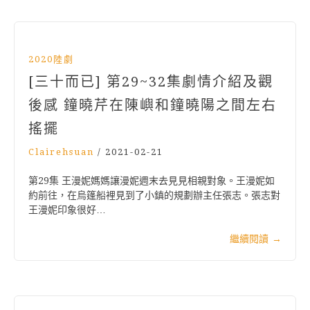
2020陸劇
[三十而已] 第29~32集劇情介紹及觀
後感 鐘曉芹在陳嶼和鐘曉陽之間左右
搖擺
Clairehsuan
/
2021-02-21
第29集 王漫妮媽媽讓漫妮週末去見見相親對象。王漫妮如
約前往，在烏篷船裡見到了小鎮的規劃辦主任張志。張志對
王漫妮印象很好…
繼續閱讀
→