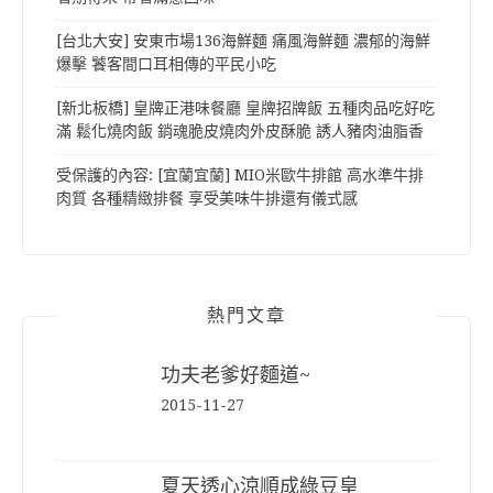
[台北大安] 安東市場136海鮮麵 痛風海鮮麵 濃郁的海鮮
爆擊 饕客間口耳相傳的平民小吃
[新北板橋] 皇牌正港味餐廳 皇牌招牌飯 五種肉品吃好吃
滿 鬆化燒肉飯 銷魂脆皮燒肉外皮酥脆 誘人豬肉油脂香
受保護的內容: [宜蘭宜蘭] MIO米歐牛排館 高水準牛排
肉質 各種精緻排餐 享受美味牛排還有儀式感
熱門文章
功夫老爹好麵道~
2015-11-27
夏天透心涼順成綠豆皇