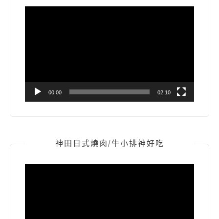
視
訊
播
放
器
00:00
02:10
神田日式燒肉/牛小排神好吃
視
訊
播
放
器