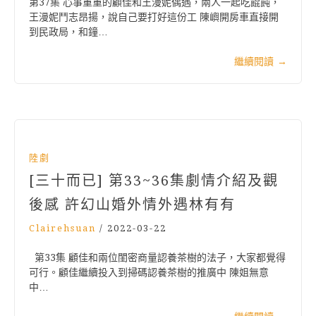
第37集 心事重重的顧佳和王漫妮偶遇，兩人一起吃餛飩，
王漫妮鬥志昂揚，說自己要打好這份工 陳嶼開房車直接開
到民政局，和鐘…
繼續閱讀
→
陸劇
[三十而已] 第33~36集劇情介紹及觀
後感 許幻山婚外情外遇林有有
Clairehsuan
/
2022-03-22
第33集 顧佳和兩位閨密商量認養茶樹的法子，大家都覺得
可行。顧佳繼續投入到掃碼認養茶樹的推廣中 陳姐無意
中…