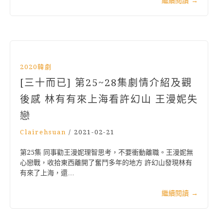
繼續閱讀
→
2020韓劇
[三十而已] 第25~28集劇情介紹及觀
後感 林有有來上海看許幻山 王漫妮失
戀
Clairehsuan
/
2021-02-21
第25集 同事勸王漫妮理智思考，不要衝動離職。王漫妮無
心戀戰，收拾東西離開了奮鬥多年的地方 許幻山發現林有
有來了上海，還…
繼續閱讀
→