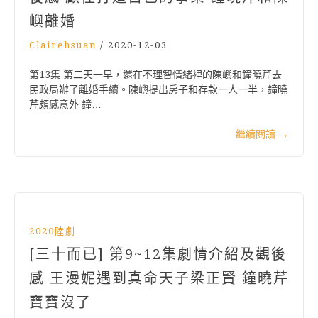
嶼離婚
Clairehsuan
/
2020-12-03
第13集 第二天一早，還在不理智情緒裡的陳嶼和鐘曉芹去
民政局辦了離婚手續。陳嶼提出房子和存款一人一半，鐘曉
芹頗感意外 鐘…
繼續閱讀
→
2020陸劇
[三十而已] 第9~12集劇情介紹及觀後
感 王漫妮遇到真命天子梁正賢 鐘曉芹
寶寶沒了