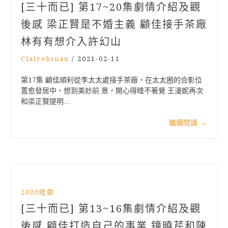
[三十而已] 第17~20集劇情介紹及觀
後感 梁正賢是不婚主義 顧佳接手茶廠
林有有想介入許幻山
Clairehsuan
/
2021-02-11
第17集 顧佳順利從李太太處接手茶廠，在太太圈的合影位
置愈發居中，想到美妙前 景，開心得睡不著覺 王漫妮再次
和梁正賢提明…
繼續閱讀
→
2020陸劇
[三十而已] 第13~16集劇情介紹及觀
後感 顧佳打造自己的事業 鐘曉芹和陳