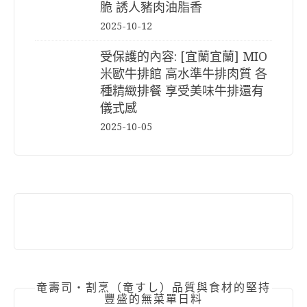
脆 誘人豬肉油脂香
2025-10-12
受保護的內容: [宜蘭宜蘭] MIO
米歐牛排館 高水準牛排肉質 各
種精緻排餐 享受美味牛排還有
儀式感
2025-10-05
竜壽司‧割烹（竜すし）品質與食材的堅持
豐盛的無菜單日料