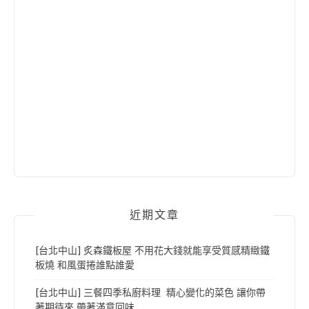
近期文章
[台北中山] 炙森鐵板屋 不用花大錢就能享受質感精緻鐵
板燒 和風蛋捲誰點誰愛
[台北中山] 三餐四季私廚料理 精心變化的菜色 讓你帶
著期待來 帶著滿意回味