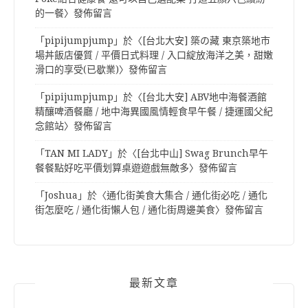
的一餐
〉發佈留言
「
pipijumpjump
」於〈
[台北大安] 築の藏 東京築地市
場丼飯店優質 / 平價日式料理 / 入口綻放海洋之美，甜嫩
滑口的享受(已歇業)
〉發佈留言
「
pipijumpjump
」於〈
[台北大安] ABV地中海餐酒館
精釀啤酒餐廳 / 地中海異國風情輕食早午餐 / 捷運國父紀
念館站
〉發佈留言
「
TAN MI LADY
」於〈
[台北中山] Swag Brunch早午
餐餐點好吃平價划算桌遊遊戲無敵多
〉發佈留言
「
Joshua
」於〈
通化街美食大集合 / 通化街必吃 / 通化
街怎麼吃 / 通化街懶人包 / 通化街周邊美食
〉發佈留言
最新文章